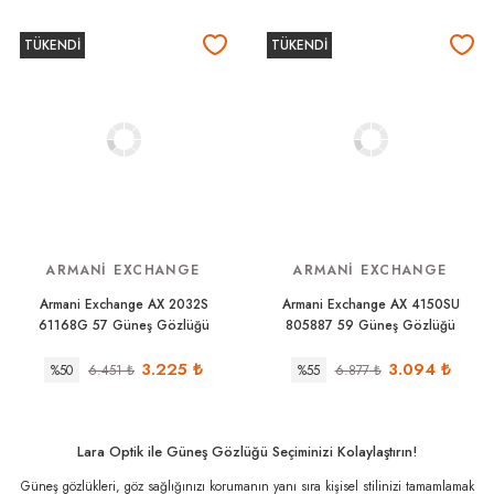
TÜKENDİ
TÜKENDİ
ARMANI EXCHANGE
ARMANI EXCHANGE
Armani Exchange AX 2032S
Armani Exchange AX 4150SU
61168G 57 Güneş Gözlüğü
805887 59 Güneş Gözlüğü
3.225
₺
3.094
₺
%50
6.451
₺
%55
6.877
₺
Lara Optik ile Güneş Gözlüğü Seçiminizi Kolaylaştırın!
Güneş gözlükleri, göz sağlığınızı korumanın yanı sıra kişisel stilinizi tamamlamak