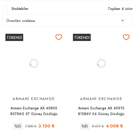
Stoktakiler
Toplam 4 ürün
TÜKENDİ
TÜKENDİ
ARMANI EXCHANGE
ARMANI EXCHANGE
Armani Exchange AX 4080S
Armani Exchange AX 4091S
80786G 57 Güneş Gözlüğü
81586V 54 Güneş Gözlüğü
3.150
₺
4.008
₺
%55
7.000
₺
%50
8.017
₺