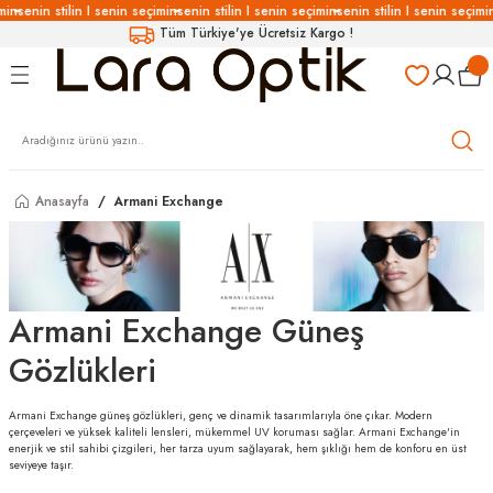
min
senin stilin I senin seçimin
senin stilin I senin seçimin
senin stilin I senin seçimin
Geri Dön
Geri Dön
Geri Dön
Geri Dön
Tüm Türkiye'ye Ücretsiz Kargo !
LÜKLERİ
LÜKLER
LÜSYON
Gözlükleri
özlükler
Gözlükleri
özlükler
Anasayfa
Armani Exchange
 Gözlükleri
Gözlükler
Armani Exchange Güneş
Gözlükleri
Gözlükler
Gözlükleri
Armani Exchange güneş gözlükleri, genç ve dinamik tasarımlarıyla öne çıkar. Modern
çerçeveleri ve yüksek kaliteli lensleri, mükemmel UV koruması sağlar. Armani Exchange'in
enerjik ve stil sahibi çizgileri, her tarza uyum sağlayarak, hem şıklığı hem de konforu en üst
seviyeye taşır.