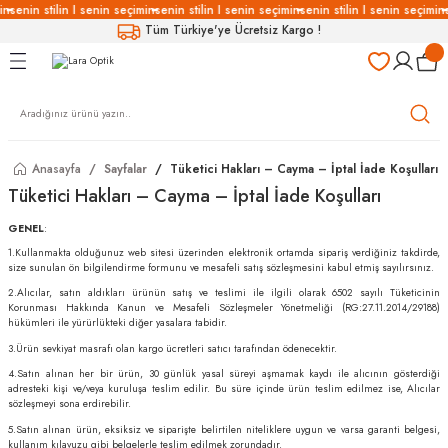
in
senin stilin I senin seçimin
senin stilin I senin seçimin
senin stilin I senin seçimin
s
Geri Dön
Geri Dön
Geri Dön
Geri Dön
Tüm Türkiye'ye Ücretsiz Kargo !
LÜKLERİ
LÜKLER
LÜSYON
Gözlükleri
özlükler
Anasayfa
Sayfalar
Tüketici Hakları – Cayma – İptal İade Koşulları
Gözlükleri
özlükler
Tüketici Hakları – Cayma – İptal İade Koşulları
GENEL
:
 Gözlükleri
Gözlükler
1.Kullanmakta olduğunuz web sitesi üzerinden elektronik ortamda sipariş verdiğiniz takdirde,
size sunulan ön bilgilendirme formunu ve mesafeli satış sözleşmesini kabul etmiş sayılırsınız.
Gözlükleri
Gözlükler
2.Alıcılar, satın aldıkları ürünün satış ve teslimi ile ilgili olarak 6502 sayılı Tüketicinin
Korunması Hakkında Kanun ve Mesafeli Sözleşmeler Yönetmeliği (RG:27.11.2014/29188)
hükümleri ile yürürlükteki diğer yasalara tabidir.
3.Ürün sevkiyat masrafı olan kargo ücretleri satıcı tarafından ödenecektir.
4.Satın alınan her bir ürün, 30 günlük yasal süreyi aşmamak kaydı ile alıcının gösterdiği
adresteki kişi ve/veya kuruluşa teslim edilir. Bu süre içinde ürün teslim edilmez ise, Alıcılar
sözleşmeyi sona erdirebilir.
5.Satın alınan ürün, eksiksiz ve siparişte belirtilen niteliklere uygun ve varsa garanti belgesi,
kullanım kılavuzu gibi belgelerle teslim edilmek zorundadır.