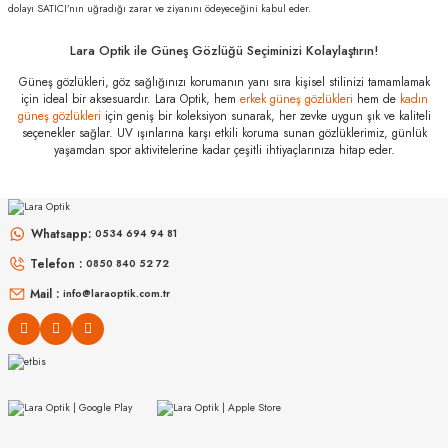
dolayı SATICI’nın uğradığı zarar ve ziyanını ödeyeceğini kabul eder.
Lara Optik ile Güneş Gözlüğü Seçiminizi Kolaylaştırın!
Güneş gözlükleri, göz sağlığınızı korumanın yanı sıra kişisel stilinizi tamamlamak
için ideal bir aksesuardır. Lara Optik, hem
erkek güneş gözlükleri
hem de
kadın
güneş gözlükleri
için geniş bir koleksiyon sunarak, her zevke uygun şık ve kaliteli
seçenekler sağlar. UV ışınlarına karşı etkili koruma sunan gözlüklerimiz, günlük
yaşamdan spor aktivitelerine kadar çeşitli ihtiyaçlarınıza hitap eder.
Whatsapp:
0534 694 94 81
Telefon :
0850 840 52 72
Mail :
info@laraoptik.com.tr