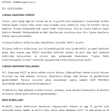
EPOSTA: info@laraoptik.com.tr
TEL: 02423243526
CAYMA HAKKININ SÜRESİ:
13.Alıcı, satın aldığı eğer bir hizmet ise, bu 14 günlük süre sözleşmenin imzalandığı tarihten
itibaren başlar. Cayma hakkı süresi sona ermeden önce, tüketicinin onayı ile hizmetin ifasına
başlanan hizmet sözleşmelerinde cayma hakkı kullanılamaz. Alıcı’ya Cayma hakkına ilişkin
bildirim Mesafeli Sözleşmelerde ve İptal Koşullarında sunulmuş olup, Alıcı Cayma koşullarını
bilerek sipariş vermektedir.
14.Cayma hakkının kullanımından kaynaklanan masraflar SATICI’ ya aittir.
15.Cayma hakkının kullanılması için 14 (ondört) günlük süre içinde SATICI' ya iadeli taahhütlü
posta, faks, e-posta veya SATICI tarafından bildirilen yöntem ile yazılı veya ilgili yöntemle
bildirimde bulunulması ve ürünün işbu sözleşmede düzenlenen "Cayma Hakkı
Kullanılamayacak Ürünler" hükümleri çerçevesinde kullanılmamış olması şarttır.
CAYMA HAKKININ KULLANIMI:
16.3. kişiye veya ALICI’ ya teslim edilen ürünün faturası, (İade edilmek istenen ürünün faturası
kurumsal ise, iade ederken kurumun düzenlemiş olduğu iade faturası ile gönderilmesi
gerekmektedir. Faturası kurumlar adına düzenlenen sipariş iadeleri İADE FATURASI
kesilmediği takdirde tamamlanamayacaktır.)
17.İade formu, İade edilecek ürünlerin kutusu, ambalajı, varsa standart aksesuarları ile eksiksiz
ve hasarsız olarak teslim edilmesi gerekmektedir.
İADE KOŞULLARI:
18.SATICI, cayma bildiriminin kendisine ulaşmasından itibaren en geç 10 günlük süre
içerisinde toplam bedeli ve ALICI’yı borç altına sokan belgeleri ALICI’ ya iade etmek ve 20