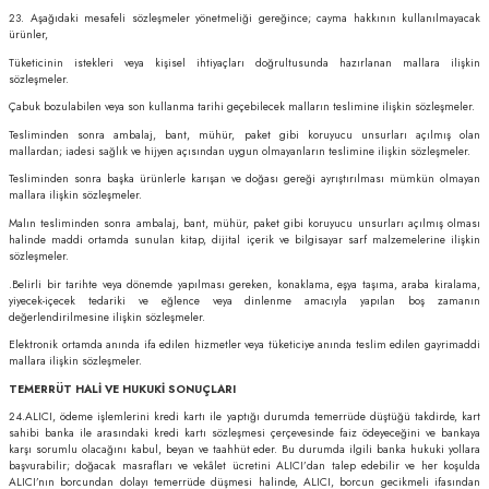
23. Aşağıdaki mesafeli sözleşmeler yönetmeliği gereğince; cayma hakkının kullanılmayacak
ürünler,
Tüketicinin istekleri veya kişisel ihtiyaçları doğrultusunda hazırlanan mallara ilişkin
sözleşmeler.
Çabuk bozulabilen veya son kullanma tarihi geçebilecek malların teslimine ilişkin sözleşmeler.
Tesliminden sonra ambalaj, bant, mühür, paket gibi koruyucu unsurları açılmış olan
mallardan; iadesi sağlık ve hijyen açısından uygun olmayanların teslimine ilişkin sözleşmeler.
Tesliminden sonra başka ürünlerle karışan ve doğası gereği ayrıştırılması mümkün olmayan
mallara ilişkin sözleşmeler.
Malın tesliminden sonra ambalaj, bant, mühür, paket gibi koruyucu unsurları açılmış olması
halinde maddi ortamda sunulan kitap, dijital içerik ve bilgisayar sarf malzemelerine ilişkin
sözleşmeler.
.Belirli bir tarihte veya dönemde yapılması gereken, konaklama, eşya taşıma, araba kiralama,
yiyecek-içecek tedariki ve eğlence veya dinlenme amacıyla yapılan boş zamanın
değerlendirilmesine ilişkin sözleşmeler.
Elektronik ortamda anında ifa edilen hizmetler veya tüketiciye anında teslim edilen gayrimaddi
mallara ilişkin sözleşmeler.
TEMERRÜT HALİ VE HUKUKİ SONUÇLARI
24.ALICI, ödeme işlemlerini kredi kartı ile yaptığı durumda temerrüde düştüğü takdirde, kart
sahibi banka ile arasındaki kredi kartı sözleşmesi çerçevesinde faiz ödeyeceğini ve bankaya
karşı sorumlu olacağını kabul, beyan ve taahhüt eder. Bu durumda ilgili banka hukuki yollara
başvurabilir; doğacak masrafları ve vekâlet ücretini ALICI’dan talep edebilir ve her koşulda
ALICI’nın borcundan dolayı temerrüde düşmesi halinde, ALICI, borcun gecikmeli ifasından