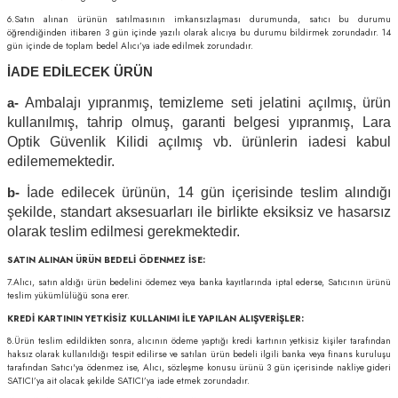
6.Satın alınan ürünün satılmasının imkansızlaşması durumunda, satıcı bu durumu
öğrendiğinden itibaren 3 gün içinde yazılı olarak alıcıya bu durumu bildirmek zorundadır. 14
gün içinde de toplam bedel Alıcı’ya iade edilmek zorundadır.
İADE EDİLECEK ÜRÜN
Ambalajı yıpranmış, temizleme seti jelatini açılmış, ürün
a-
kullanılmış, tahrip olmuş, garanti belgesi yıpranmış, Lara
Optik Güvenlik Kilidi açılmış vb. ürünlerin iadesi kabul
edilememektedir.
İade edilecek ürünün, 14 gün içerisinde teslim alındığı
b-
şekilde, standart aksesuarları ile birlikte eksiksiz ve hasarsız
olarak teslim edilmesi gerekmektedir.
SATIN ALINAN ÜRÜN BEDELİ ÖDENMEZ İSE:
7.Alıcı, satın aldığı ürün bedelini ödemez veya banka kayıtlarında iptal ederse, Satıcının ürünü
teslim yükümlülüğü sona erer.
KREDİ KARTININ YETKİSİZ KULLANIMI İLE YAPILAN ALIŞVERİŞLER:
8.Ürün teslim edildikten sonra, alıcının ödeme yaptığı kredi kartının yetkisiz kişiler tarafından
haksız olarak kullanıldığı tespit edilirse ve satılan ürün bedeli ilgili banka veya finans kuruluşu
tarafından Satıcı'ya ödenmez ise, Alıcı, sözleşme konusu ürünü 3 gün içerisinde nakliye gideri
SATICI’ya ait olacak şekilde SATICI’ya iade etmek zorundadır.