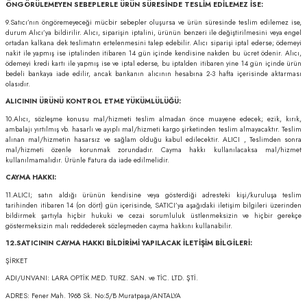
ÖNGÖRÜLEMEYEN SEBEPLERLE ÜRÜN SÜRESİNDE TESLİM EDİLEMEZ İSE:
9.Satıcı’nın öngöremeyeceği mücbir sebepler oluşursa ve ürün süresinde teslim edilemez ise,
durum Alıcı’ya bildirilir. Alıcı, siparişin iptalini, ürünün benzeri ile değiştirilmesini veya engel
ortadan kalkana dek teslimatın ertelenmesini talep edebilir. Alıcı siparişi iptal ederse; ödemeyi
nakit ile yapmış ise iptalinden itibaren 14 gün içinde kendisine nakden bu ücret ödenir. Alıcı,
ödemeyi kredi kartı ile yapmış ise ve iptal ederse, bu iptalden itibaren yine 14 gün içinde ürün
bedeli bankaya iade edilir, ancak bankanın alıcının hesabına 2-3 hafta içerisinde aktarması
olasıdır.
ALICININ ÜRÜNÜ KONTROL ETME YÜKÜMLÜLÜĞÜ:
10.Alıcı, sözleşme konusu mal/hizmeti teslim almadan önce muayene edecek; ezik, kırık,
ambalajı yırtılmış vb. hasarlı ve ayıplı mal/hizmeti kargo şirketinden teslim almayacaktır. Teslim
alınan mal/hizmetin hasarsız ve sağlam olduğu kabul edilecektir. ALICI , Teslimden sonra
mal/hizmeti özenle korunmak zorundadır. Cayma hakkı kullanılacaksa mal/hizmet
kullanılmamalıdır. Ürünle Fatura da iade edilmelidir.
CAYMA HAKKI:
11.ALICI; satın aldığı ürünün kendisine veya gösterdiği adresteki kişi/kuruluşa teslim
tarihinden itibaren 14 (on dört) gün içerisinde, SATICI’ya aşağıdaki iletişim bilgileri üzerinden
bildirmek şartıyla hiçbir hukuki ve cezai sorumluluk üstlenmeksizin ve hiçbir gerekçe
göstermeksizin malı reddederek sözleşmeden cayma hakkını kullanabilir.
12.SATICININ CAYMA HAKKI BİLDİRİMİ YAPILACAK İLETİŞİM BİLGİLERİ:
ŞİRKET
ADI/UNVANI: LARA OPTİK MED. TURZ. SAN. ve TİC. LTD. ŞTİ.
ADRES: Fener Mah. 1968 Sk. No:5/B Muratpaşa/ANTALYA