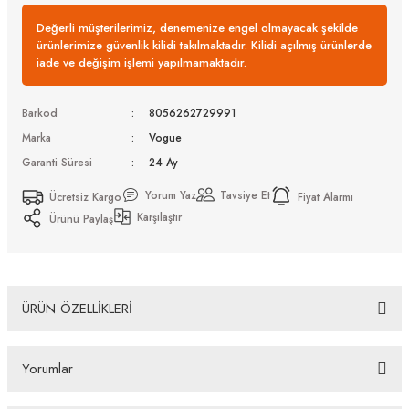
Değerli müşterilerimiz, denemenize engel olmayacak şekilde
ürünlerimize güvenlik kilidi takılmaktadır. Kilidi açılmış ürünlerde
iade ve değişim işlemi yapılmamaktadır.
Barkod
8056262729991
Marka
Vogue
Garanti Süresi
24 Ay
Yorum Yaz
Tavsiye Et
Ücretsiz Kargo
Fiyat Alarmı
Karşılaştır
Ürünü Paylaş
ÜRÜN ÖZELLİKLERİ
Vogue VO 5695SU 326972 53 Kadın Güneş Gözlüğü
Yorumlar
Bazı bankaların çeşitli kredi kartlarına taksit sınırlandırması
bankalar tarafından getirilmiştir. İstediğiniz taksit sayısında ödeme