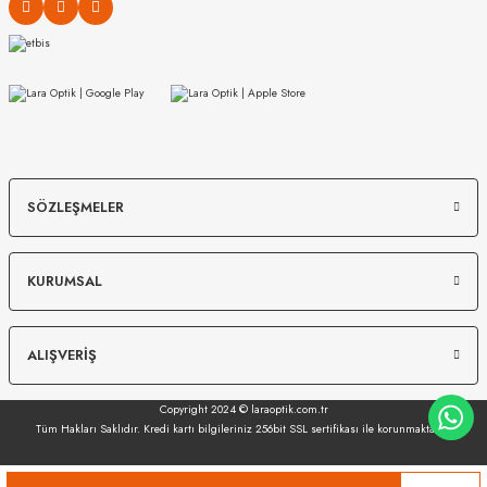
MIU MIU
MIU MIU
SÖZLEŞMELER
MU 03ZS 13Q40D 54
MU 07ZS 1425S0 56
KURUMSAL
8.988
₺
%20
11.235
₺
12.149
₺
%45
22.089
₺
ALIŞVERİŞ
Copyright 2024 © laraoptik.com.tr
Tüm Hakları Saklıdır. Kredi kartı bilgileriniz 256bit SSL sertifikası ile korunmaktadır.