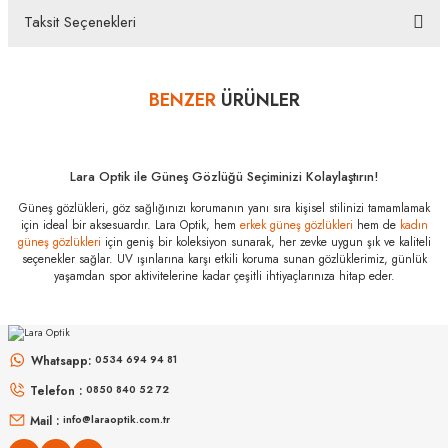
hatası aldığınız durumda bankanızla irtibata geçip aksesuar
Taksit Seçenekleri
alışverişlerinde kredi kartınızın müsaade ettiği maksimum taksit
Bu ürüne ilk yorumu siz yapın!
sayısını lütfen bankanızın müşteri hizmetleri departmanından
öğreniniz.
BENZER
ÜRÜNLER
Yorum Yaz
Vogue VO
5695SU 326972
53 Özellikleri
Marka
:
Vogue
Lara Optik ile Güneş Gözlüğü Seçiminizi Kolaylaştırın!
Stok Kodu
:
VO 5695SU 326972 53
Güneş gözlükleri, göz sağlığınızı korumanın yanı sıra kişisel stilinizi tamamlamak
için ideal bir aksesuardır. Lara Optik, hem
erkek güneş gözlükleri
hem de
kadın
güneş gözlükleri
için geniş bir koleksiyon sunarak, her zevke uygun şık ve kaliteli
seçenekler sağlar. UV ışınlarına karşı etkili koruma sunan gözlüklerimiz, günlük
yaşamdan spor aktivitelerine kadar çeşitli ihtiyaçlarınıza hitap eder.
MIU MIU
MIU MIU
MU 54ZS ZVN70D 53
MU 54ZS 7OE5D1 53
Whatsapp:
0534 694 94 81
Telefon :
0850 840 52 72
16.999
₺
13.967
₺
%45
30.907
₺
%45
25.394
₺
Mail :
info@laraoptik.com.tr