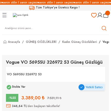
in
senin stilin I senin seçimin
senin stilin I senin seçimin
senin stilin I senin seçimin
Geri Dön
Geri Dön
Geri Dön
Geri Dön
Tüm Türkiye'ye Ücretsiz Kargo !
LÜKLERİ
LÜKLER
LÜSYON
Gözlükleri
özlükler
Anasayfa
GÜNEŞ GÖZLÜKLERİ
Kadın Güneş Gözlükleri
Vogu
Gözlükleri
özlükler
 Gözlükleri
Gözlükler
Vogue VO 5695SU 326972 53 Güneş Gözlüğü
Gözlükleri
Gözlükler
VO 5695SU 326972 53
Stokta Var
Yetkili Satıcı
3.389,00 ₺
-%55
7.531,11 ₺
346,64 TL
'den başlayan taksitlerle!