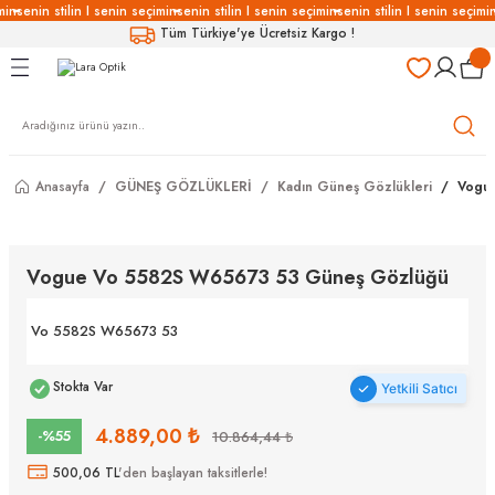
min
senin stilin I senin seçimin
senin stilin I senin seçimin
senin stilin I senin seçimin
Geri Dön
Geri Dön
Geri Dön
Geri Dön
Tüm Türkiye'ye Ücretsiz Kargo !
LÜKLERİ
LÜKLER
LÜSYON
Gözlükleri
özlükler
Anasayfa
GÜNEŞ GÖZLÜKLERİ
Kadın Güneş Gözlükleri
Vogu
Gözlükleri
özlükler
 Gözlükleri
Gözlükler
Vogue Vo 5582S W65673 53 Güneş Gözlüğü
Gözlükleri
Gözlükler
Vo 5582S W65673 53
Stokta Var
Yetkili Satıcı
4.889,00 ₺
-%55
10.864,44 ₺
500,06 TL
'den başlayan taksitlerle!