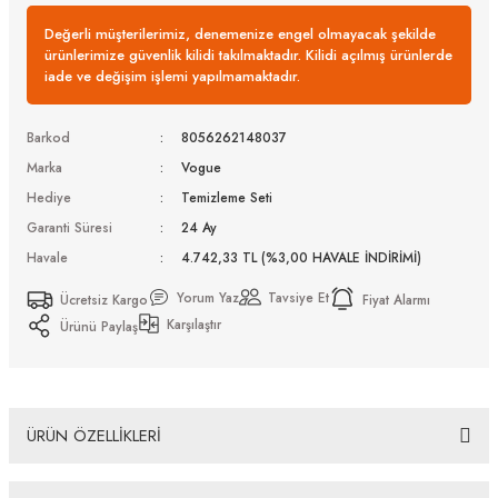
Değerli müşterilerimiz, denemenize engel olmayacak şekilde
ürünlerimize güvenlik kilidi takılmaktadır. Kilidi açılmış ürünlerde
iade ve değişim işlemi yapılmamaktadır.
Barkod
8056262148037
Marka
Vogue
Hediye
Temizleme Seti
Garanti Süresi
24 Ay
Havale
4.742,33 TL (%3,00 HAVALE İNDİRİMİ)
Yorum Yaz
Tavsiye Et
Ücretsiz Kargo
Fiyat Alarmı
Karşılaştır
Ürünü Paylaş
ÜRÜN ÖZELLİKLERİ
Vogue Vo 5582S W65673 53 Güneş Gözlüğü Tüm Ürünlerimiz UV-400 koruma özelliğine