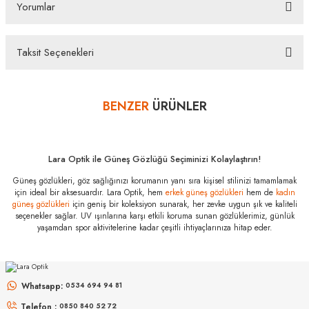
sahiptir. Distribütör firma tarafından fabrikasyon hatalara karşı 2 yıl garantilidir. Almış
Yorumlar
olduğunuz Vogue Vo 5582S W65673 53 Güneş Gözlüğü ürünü depolarımızdan orjinal kutusu,
Firma kaşeli ve imzalı garanti belgesi ve temizleme seti ile gönderilecektir. İade ve Değişim
Koşulları İade edeceğiniz veya değişimini gerçekleştireceğiniz ürün/ürünlerin size ulaştığında
üzerinde bulunan koruma kilidinin çıkarılmamış olması durumunda, ürün kutu içeriğinin
Taksit Seçenekleri
eksiksiz olarak ambalajlı zarar görmeyecek şekilde tarafımıza göndermelisiniz.
Bu ürüne ilk yorumu siz yapın!
Bazı bankaların çeşitli kredi kartlarına taksit sınırlandırması
bankalar tarafından getirilmiştir. İstediğiniz taksit sayısında ödeme
BENZER
ÜRÜNLER
Yorum Yaz
hatası aldığınız durumda bankanızla irtibata geçip aksesuar
alışverişlerinde kredi kartınızın müsaade ettiği maksimum taksit
sayısını lütfen bankanızın müşteri hizmetleri departmanından
öğreniniz.
Lara Optik ile Güneş Gözlüğü Seçiminizi Kolaylaştırın!
Vogue Vo 5582S
Güneş gözlükleri, göz sağlığınızı korumanın yanı sıra kişisel stilinizi tamamlamak
W65673 53
için ideal bir aksesuardır. Lara Optik, hem
erkek güneş gözlükleri
hem de
kadın
Özellikleri
güneş gözlükleri
için geniş bir koleksiyon sunarak, her zevke uygun şık ve kaliteli
seçenekler sağlar. UV ışınlarına karşı etkili koruma sunan gözlüklerimiz, günlük
Marka
:
Vogue
yaşamdan spor aktivitelerine kadar çeşitli ihtiyaçlarınıza hitap eder.
Stok Kodu
:
Vo 5582S W65673 53
MIU MIU
MIU MIU
MU 54ZS ZVN70D 53
MU 11ZS 16K5S0 51
Whatsapp:
0534 694 94 81
Telefon :
0850 840 52 72