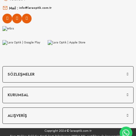
16.999
₺
14.498
₺
%45
30.907
₺
%45
26.360
₺
Mail :
info@laraoptik.com.tr
MIU MIU
MIU MIU
SÖZLEŞMELER
MU 54ZS 7OE5D1 53
MU 07ZS 1425S0 56
KURUMSAL
13.967
₺
12.149
₺
%45
25.394
₺
%45
22.089
₺
ALIŞVERİŞ
Copyright 2024 © laraoptik.com.tr