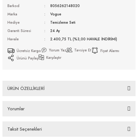
Barkod
8056262148020
Marka
Vogue
Hediye
Temizleme Seti
Garanti Süresi
24 Ay
Havale
2.400,75 TL (%3,00 HAVALE İNDİRİMİ)
Yorum Yaz
Tavsiye Et
Ücretsiz Kargo
Fiyat Alarmı
Karşılaştır
Ürünü Paylaş
ÜRÜN ÖZELLİKLERİ
Vogue Vo 5582S 316773 53 Güneş Gözlüğü Tüm Ürünlerimiz UV-400
Yorumlar
koruma özelliğine sahiptir. Distribütör firma tarafından fabrikasyon hatalara
karşı 2 yıl garantilidir. Almış olduğunuz Vogue Vo 5582S 316773 53 Güneş
Gözlüğü ürünü depolarımızdan orjinal kutusu, Firma kaşeli ve imzalı garanti
belgesi ve temizleme seti ile gönderilecektir. İade ve Değişim Koşulları İade
Taksit Seçenekleri
edeceğiniz veya değişimini gerçekleştireceğiniz ürün/ürünlerin size
Bu ürüne ilk yorumu siz yapın!