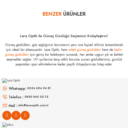
ulaştığında üzerinde bulunan koruma kilidinin çıkarılmamış olması
durumunda, ürün kutu içeriğinin eksiksiz olarak ambalajlı zarar görmeyecek
şekilde tarafımıza göndermelisiniz.
BENZER
ÜRÜNLER
Yorum Yaz
Bazı bankaların çeşitli kredi kartlarına taksit sınırlandırması
bankalar tarafından getirilmiştir. İstediğiniz taksit sayısında ödeme
hatası aldığınız durumda bankanızla irtibata geçip aksesuar
Lara Optik ile Güneş Gözlüğü Seçiminizi Kolaylaştırın!
alışverişlerinde kredi kartınızın müsaade ettiği maksimum taksit
sayısını lütfen bankanızın müşteri hizmetleri departmanından
Güneş gözlükleri, göz sağlığınızı korumanın yanı sıra kişisel stilinizi tamamlamak
için ideal bir aksesuardır. Lara Optik, hem
erkek güneş gözlükleri
hem de
kadın
öğreniniz.
güneş gözlükleri
için geniş bir koleksiyon sunarak, her zevke uygun şık ve kaliteli
seçenekler sağlar. UV ışınlarına karşı etkili koruma sunan gözlüklerimiz, günlük
Vogue Vo 5582S
yaşamdan spor aktivitelerine kadar çeşitli ihtiyaçlarınıza hitap eder.
316773 53
Özellikleri
MIU MIU
MIU MIU
Marka
:
Vogue
MU 54ZS ZVN70D 53
MU 11ZS 16K5S0 51
Whatsapp:
Stok Kodu
:
Vo 5582S 316773 53
0534 694 94 81
Telefon :
0850 840 52 72
16.999
₺
14.498
₺
%45
30.907
₺
%45
26.360
₺
Mail :
info@laraoptik.com.tr