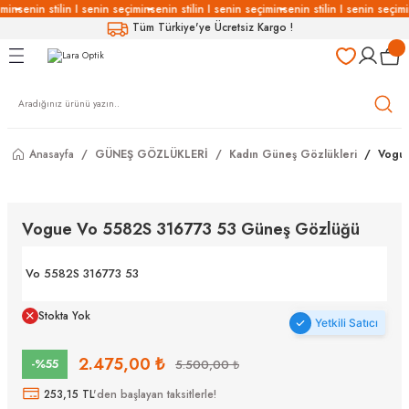
imin
senin stilin I senin seçimin
senin stilin I senin seçimin
senin stilin I senin seçimi
Geri Dön
Geri Dön
Geri Dön
Geri Dön
Tüm Türkiye'ye Ücretsiz Kargo !
LÜKLERİ
LÜKLER
LÜSYON
Gözlükleri
özlükler
Anasayfa
GÜNEŞ GÖZLÜKLERİ
Kadın Güneş Gözlükleri
Vogue
Gözlükleri
özlükler
 Gözlükleri
Gözlükler
Vogue Vo 5582S 316773 53 Güneş Gözlüğü
Gözlükleri
Gözlükler
Vo 5582S 316773 53
Stokta Yok
Yetkili Satıcı
2.475,00 ₺
-%55
5.500,00 ₺
253,15 TL
'den başlayan taksitlerle!