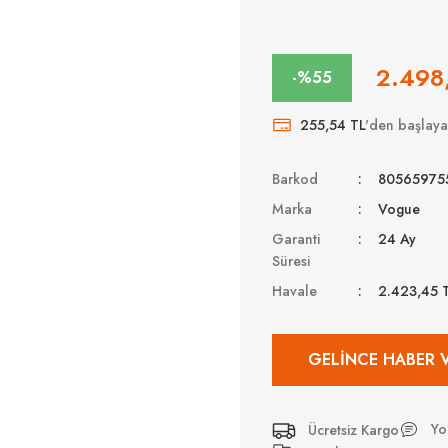
2.498
-%55
255,54 TL
'den başlayan
Barkod
80565975
Marka
Vogue
Garanti
24 Ay
Süresi
Havale
2.423,45 
GELINCE HABER 
Yo
Ücretsiz Kargo