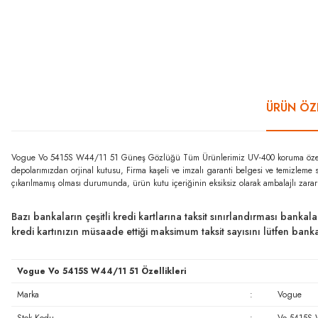
ÜRÜN ÖZE
Vogue Vo 5415S W44/11 51 Güneş Gözlüğü Tüm Ürünlerimiz UV-400 koruma özelliğin
depolarımızdan orjinal kutusu, Firma kaşeli ve imzalı garanti belgesi ve temizleme 
çıkarılmamış olması durumunda, ürün kutu içeriğinin eksiksiz olarak ambalajlı zara
Bazı bankaların çeşitli kredi kartlarına taksit sınırlandırması bankal
kredi kartınızın müsaade ettiği maksimum taksit sayısını lütfen ban
Vogue Vo 5415S W44/11 51 Özellikleri
Marka
:
Vogue