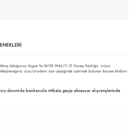
ÇENEKLERI
ilidir. Almış olduğunuz Vogue Vo 5415S W44/11 51 Güneş Gözlüğü ürünü
çekleştireceğiniz ürün/ürünlerin size ulaştığında üzerinde bulunan koruma kilidinin
dığınız durumda bankanızla irtibata geçip aksesuar alışverişlerinde