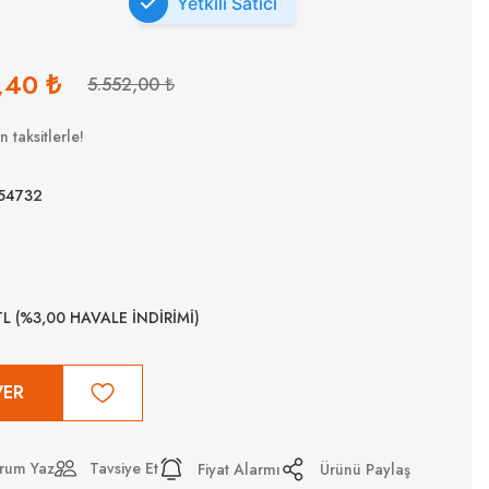
Yetkili Satıcı
,40 ₺
5.552,00 ₺
 taksitlerle!
54732
TL (%3,00 HAVALE İNDİRİMİ)
VER
rum Yaz
Tavsiye Et
Fiyat Alarmı
Ürünü Paylaş