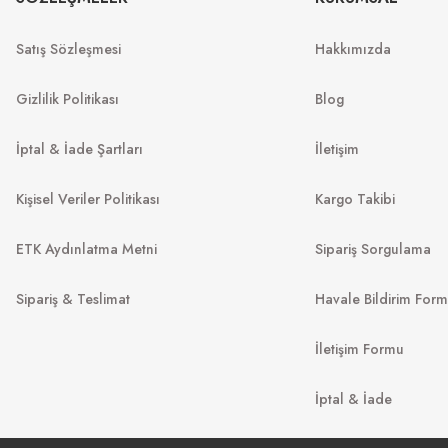
MU 54ZS 7OE5D1 53
MU 07ZS
53
Satış Sözleşmesi
Hakkımızda
13.967
₺
%45
25.394
₺
%45
22.
.999
₺
Gizlilik Politikası
Blog
İptal & İade Şartları
İletişim
Kişisel Veriler Politikası
Kargo Takibi
ETK Aydınlatma Metni
Sipariş Sorgulama
Sipariş & Teslimat
Havale Bildirim For
İletişim Formu
VO
MIU MIU
İptal & İade
VO 5694S
80
MU 52YS ZVN5D1 54