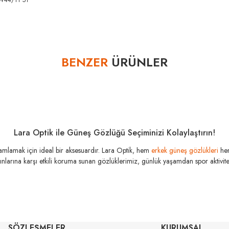
W44/11 51
Bu ürüne ilk yorumu siz yapın!
BENZER
ÜRÜNLER
Yorum Yaz
Lara Optik ile Güneş Gözlüğü Seçiminizi Kolaylaştırın!
amamlamak için ideal bir aksesuardır. Lara Optik, hem
erkek güneş gözlükleri
he
şınlarına karşı etkili koruma sunan gözlüklerimiz, günlük yaşamdan spor aktivitele
MIU MIU
MI
SÖZLEŞMELER
KURUMSAL