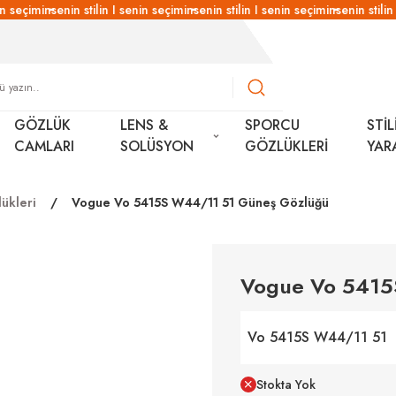
n seçimin
senin stilin I senin seçimin
senin stilin I senin seçimin
senin stilin 
GÖZLÜK
LENS &
SPORCU
STİL
CAMLARI
SOLÜSYON
GÖZLÜKLERİ
YAR
ükleri
Vogue Vo 5415S W44/11 51 Güneş Gözlüğü
Vogue Vo 5415
Vo 5415S W44/11 51
Stokta Yok