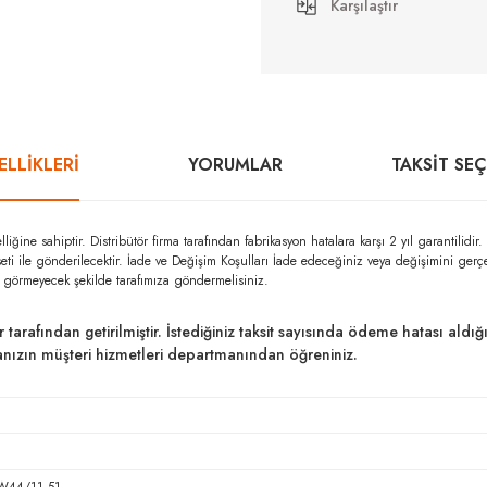
Karşılaştır
LLİKLERİ
YORUMLAR
TAKSIT SE
e sahiptir. Distribütör firma tarafından fabrikasyon hatalara karşı 2 yıl garant
seti ile gönderilecektir. İade ve Değişim Koşulları İade edeceğiniz veya değişimini ger
r görmeyecek şekilde tarafımıza göndermelisiniz.
ar tarafından getirilmiştir. İstediğiniz taksit sayısında ödeme hatası al
kanızın müşteri hizmetleri departmanından öğreniniz.