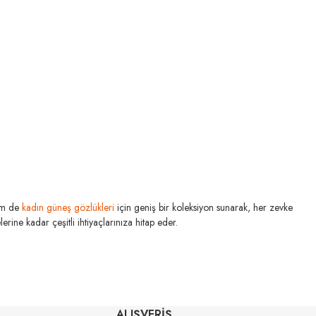
m de
kadın güneş gözlükleri
için geniş bir koleksiyon sunarak, her zevke
rine kadar çeşitli ihtiyaçlarınıza hitap eder.
MIU MIU
U MIU
MU 03ZS 13Q40D 54
ALIŞVERİŞ