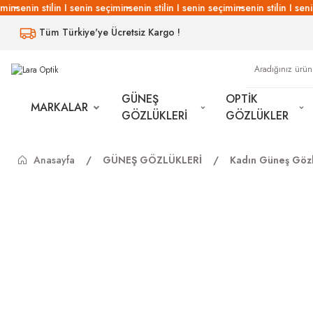
min
senin stilin I senin seçimin
senin stilin I senin seçimin
senin stilin I seni
Tüm Türkiye'ye Ücretsiz Kargo !
GÜNEŞ
OPTİK
MARKALAR
GÖZLÜKLERİ
GÖZLÜKLER
Anasayfa
GÜNEŞ GÖZLÜKLERİ
Kadın Güneş Gözl