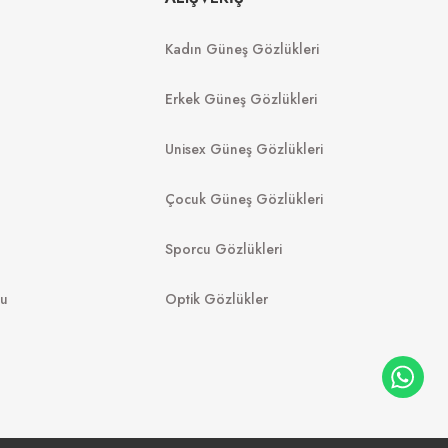
 1425S0 56
Kadın Güneş Gözlükleri
8.988
₺
%20
11.235
₺
12.149
₺
089
₺
Erkek Güneş Gözlükleri
Unisex Güneş Gözlükleri
Çocuk Güneş Gözlükleri
Sporcu Gözlükleri
mu
Optik Gözlükler
FURLA
GUE
SFU972 07T1 51
U W65613 51