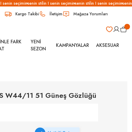
I senin seçimin
senin stilin I senin seçimin
senin stilin I senin seçimin
senin s
Kargo Takibi
İletişim
Mağaza Yorumları
İNLE FARK
YENİ
KAMPANYALAR
AKSESUAR
AT
SEZON
S W44/11 51 Güneş Gözlüğü