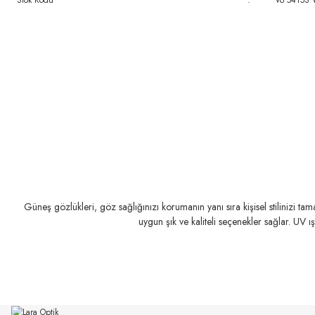
Stok Kodu
:
Vo 5415S 
Güneş gözlükleri, göz sağlığınızı korumanın yanı sıra kişisel stilinizi t
uygun şık ve kaliteli seçenekler sağlar. UV ı
MIU MIU
MIU MIU