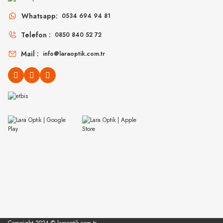
MU 11ZS 16K5S0 51
MU 54ZS ZVN70D 
Whatsapp:
0534 694 94 81
Telefon :
0850 840 52 72
14.498
₺
16
%45
26.360
₺
%45
30.907
₺
Mail :
info@laraoptik.com.tr
MIU MIU
MIU MIU
MU 04ZS 1AB5S0 50
MU 54YS 5AK30B 