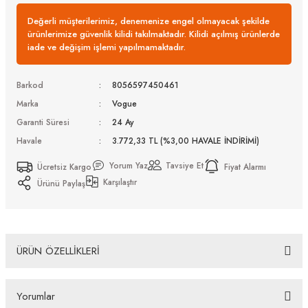
Değerli müşterilerimiz, denemenize engel olmayacak şekilde
ürünlerimize güvenlik kilidi takılmaktadır. Kilidi açılmış ürünlerde
iade ve değişim işlemi yapılmamaktadır.
Barkod
8056597450461
Marka
Vogue
Garanti Süresi
24 Ay
Havale
3.772,33 TL (%3,00 HAVALE İNDİRİMİ)
Yorum Yaz
Tavsiye Et
Ücretsiz Kargo
Fiyat Alarmı
Karşılaştır
Ürünü Paylaş
ÜRÜN ÖZELLİKLERİ
Vogue Vo 5327S W65673 51 Güneş Gözlüğü
Yorumlar
Bazı bankaların çeşitli kredi kartlarına taksit sınırlandırması