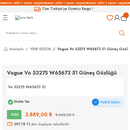
in
senin stilin I senin seçimin
senin stilin I senin seçimin
senin stilin I senin seçimin
Geri Dön
Geri Dön
Geri Dön
Geri Dön
Tüm Türkiye'ye Ücretsiz Kargo !
LÜKLERİ
LÜKLER
LÜSYON
Gözlükleri
özlükler
Anasayfa
YENİ SEZON
Vogue Vo 5327S W65673 51 Güneş Gözlü
Gözlükleri
özlükler
 Gözlükleri
Gözlükler
Vogue Vo 5327S W65673 51 Güneş Gözlüğü
Gözlükleri
Gözlükler
Vo 5327S W65673 51
Stokta Var
Yetkili Satıcı
3.889,00 ₺
-%55
8.642,22 ₺
397,78 TL
'den başlayan taksitlerle!