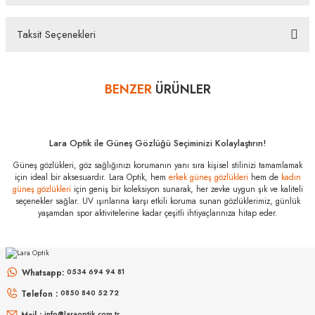
bankalar tarafından getirilmiştir. İstediğiniz taksit sayısında ödeme
hatası aldığınız durumda bankanızla irtibata geçip aksesuar
Taksit Seçenekleri
alışverişlerinde kredi kartınızın müsaade ettiği maksimum taksit
Bu ürüne ilk yorumu siz yapın!
sayısını lütfen bankanızın müşteri hizmetleri departmanından
öğreniniz.
BENZER
ÜRÜNLER
Yorum Yaz
Vogue Vo 5327S
W65673 51
Özellikleri
Marka
:
Vogue
Lara Optik ile Güneş Gözlüğü Seçiminizi Kolaylaştırın!
Stok Kodu
:
Vo 5327S W65673 51
Güneş gözlükleri, göz sağlığınızı korumanın yanı sıra kişisel stilinizi tamamlamak
için ideal bir aksesuardır. Lara Optik, hem
erkek güneş gözlükleri
hem de
kadın
güneş gözlükleri
için geniş bir koleksiyon sunarak, her zevke uygun şık ve kaliteli
seçenekler sağlar. UV ışınlarına karşı etkili koruma sunan gözlüklerimiz, günlük
yaşamdan spor aktivitelerine kadar çeşitli ihtiyaçlarınıza hitap eder.
MIU MIU
MIU MIU
MU 04ZS 1AB5S0 50
MU 11ZS 16K5S0 51
Whatsapp:
0534 694 94 81
Telefon :
0850 840 52 72
16.489
₺
14.498
₺
%45
29.980
₺
%45
26.360
₺
Mail :
info@laraoptik.com.tr