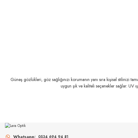
Güneş gözlükleri, göz sağlığınızı korumanın yanı sıra kişisel stilinizi t
uygun şık ve kaliteli seçenekler sağlar. UV ı
MIU MIU
MIU MIU
MU 54ZS 7OE5D1 
MU 54ZS ZVN70D 53
Whatsapp:
0534 694 94 81