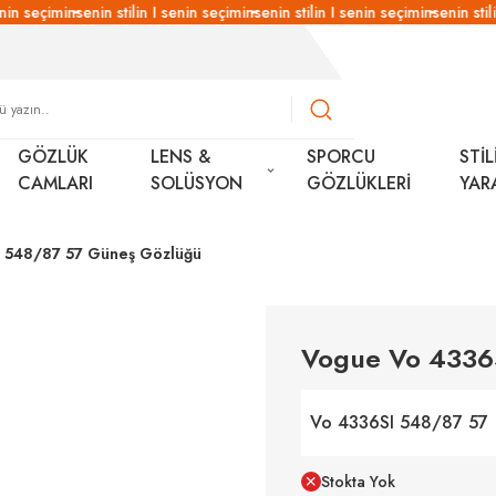
nin seçimin
senin stilin I senin seçimin
senin stilin I senin seçimin
senin stili
GÖZLÜK
LENS &
SPORCU
STİL
CAMLARI
SOLÜSYON
GÖZLÜKLERİ
YAR
 548/87 57 Güneş Gözlüğü
Vogue Vo 4336
Vo 4336SI 548/87 57
Stokta Yok