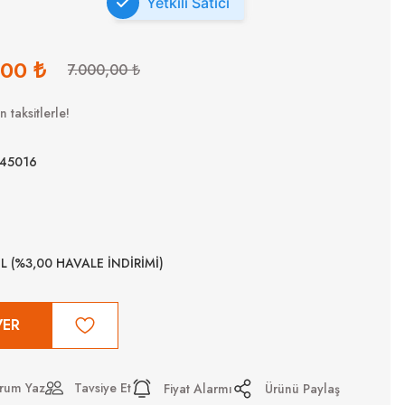
Yetkili Satıcı
,00 ₺
7.000,00 ₺
 taksitlerle!
45016
TL (%3,00 HAVALE İNDİRİMİ)
VER
rum Yaz
Tavsiye Et
Fiyat Alarmı
Ürünü Paylaş