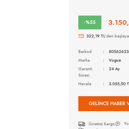
3.150
-%55
322,19 TL
'den başlayan
Barkod
80562623
Marka
Vogue
Garanti
24 Ay
Süresi
Havale
3.055,50 
GELINCE HABER 
Yo
Ücretsiz Kargo