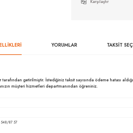
Karşılaştır
LLİKLERİ
YORUMLAR
TAKSIT SE
ar tarafından getirilmiştir. İstediğiniz taksit sayısında ödeme hatası al
kanızın müşteri hizmetleri departmanından öğreniniz.
 548/87 57