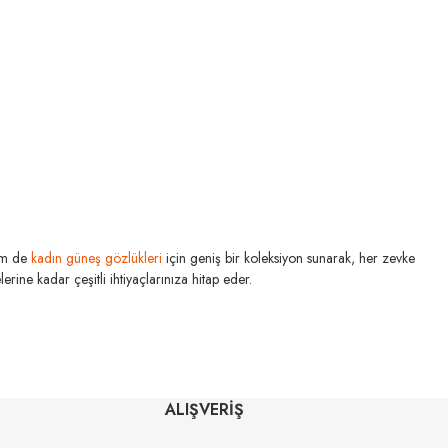
m de
kadın güneş gözlükleri
için geniş bir koleksiyon sunarak, her zevke
rine kadar çeşitli ihtiyaçlarınıza hitap eder.
SERENGETI
Dorwinn SS578002 61
U MIU
ALIŞVERİŞ
S 5AK30B 80
0
₺