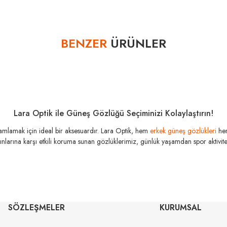
Bu ürüne ilk yorumu siz yapın!
BENZER
ÜRÜNLER
Yorum Yaz
Lara Optik ile Güneş Gözlüğü Seçiminizi Kolaylaştırın!
amamlamak için ideal bir aksesuardır. Lara Optik, hem
erkek güneş gözlükleri
he
şınlarına karşı etkili koruma sunan gözlüklerimiz, günlük yaşamdan spor aktivitele
MIU MIU
MI
SÖZLEŞMELER
KURUMSAL
53
MU 04ZS 1AB5S0 50
MU 54Y