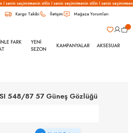
n I senin seçimin
senin stilin I senin seçimin
senin stilin I senin seçimin
senin
Kargo Takibi
İletişim
Mağaza Yorumları
İNLE FARK
YENİ
KAMPANYALAR
AKSESUAR
AT
SEZON
SI 548/87 57 Güneş Gözlüğü