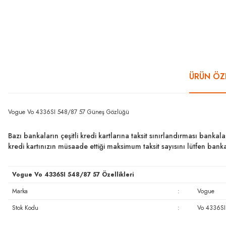
ÜRÜN ÖZE
Vogue Vo 4336SI 548/87 57 Güneş Gözlüğü
Bazı bankaların çeşitli kredi kartlarına taksit sınırlandırması bankal
kredi kartınızın müsaade ettiği maksimum taksit sayısını lütfen ban
Vogue Vo 4336SI 548/87 57 Özellikleri
Marka
:
Vogue
Stok Kodu
:
Vo 4336SI