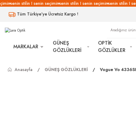
imin
senin stilin I senin seçimin
senin stilin I senin seçimin
senin stilin I se
Tüm Türkiye'ye Ücretsiz Kargo !
GÜNEŞ
OPTİK
MARKALAR
GÖZLÜKLERİ
GÖZLÜKLER
Anasayfa
GÜNEŞ GÖZLÜKLERİ
Vogue Vo 4336SI