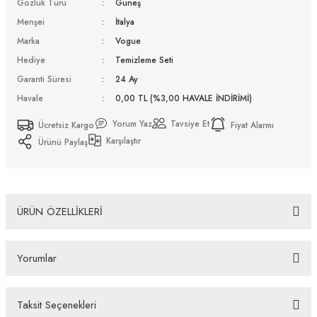
Gözlük Türü
Güneş
Menşei
İtalya
Marka
Vogue
Hediye
Temizleme Seti
Garanti Süresi
24 Ay
Havale
0,00 TL (%3,00 HAVALE İNDİRİMİ)
Yorum Yaz
Tavsiye Et
Ücretsiz Kargo
Fiyat Alarmı
Karşılaştır
Ürünü Paylaş
ÜRÜN ÖZELLİKLERİ
Vogue Vo 4284S 51524L 56 Güneş Gözlüğü
Yorumlar
Bazı bankaların çeşitli kredi kartlarına taksit sınırlandırması
bankalar tarafından getirilmiştir. İstediğiniz taksit sayısında ödeme
hatası aldığınız durumda bankanızla irtibata geçip aksesuar
Taksit Seçenekleri
alışverişlerinde kredi kartınızın müsaade ettiği maksimum taksit
Bu ürüne ilk yorumu siz yapın!