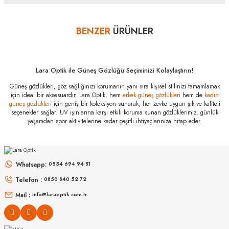
sayısını lütfen bankanızın müşteri hizmetleri departmanından
öğreniniz.
BENZER
ÜRÜNLER
Yorum Yaz
Vogue Vo 4284S
51524L 56
Özellikleri
Marka
:
Vogue
Lara Optik ile Güneş Gözlüğü Seçiminizi Kolaylaştırın!
Stok Kodu
:
Vo 4284S 51524L 56
Güneş gözlükleri, göz sağlığınızı korumanın yanı sıra kişisel stilinizi tamamlamak
için ideal bir aksesuardır. Lara Optik, hem
erkek güneş gözlükleri
hem de
kadın
güneş gözlükleri
için geniş bir koleksiyon sunarak, her zevke uygun şık ve kaliteli
seçenekler sağlar. UV ışınlarına karşı etkili koruma sunan gözlüklerimiz, günlük
yaşamdan spor aktivitelerine kadar çeşitli ihtiyaçlarınıza hitap eder.
MIU MIU
MIU MIU
MU 54ZS ZVN70D 53
MU 11ZS 16K5S0 51
Whatsapp:
0534 694 94 81
Telefon :
0850 840 52 72
16.999
₺
14.498
₺
%45
30.907
₺
%45
26.360
₺
Mail :
info@laraoptik.com.tr