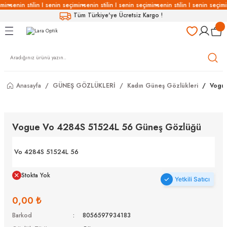
imin
senin stilin I senin seçimin
senin stilin I senin seçimin
senin stilin I senin seçimi
Geri Dön
Geri Dön
Geri Dön
Geri Dön
Tüm Türkiye'ye Ücretsiz Kargo !
LÜKLERİ
LÜKLER
LÜSYON
Gözlükleri
özlükler
Anasayfa
GÜNEŞ GÖZLÜKLERİ
Kadın Güneş Gözlükleri
Vogu
Gözlükleri
özlükler
 Gözlükleri
Gözlükler
Vogue Vo 4284S 51524L 56 Güneş Gözlüğü
Gözlükleri
Gözlükler
Vo 4284S 51524L 56
Stokta Yok
Yetkili Satıcı
0,00 ₺
Barkod
8056597934183