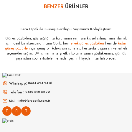
bankalar tarafından getirilmiştir. İstediğiniz taksit sayısında ödeme
BENZER
ÜRÜNLER
Yorum Yaz
hatası aldığınız durumda bankanızla irtibata geçip aksesuar
alışverişlerinde kredi kartınızın müsaade ettiği maksimum taksit
sayısını lütfen bankanızın müşteri hizmetleri departmanından
öğreniniz.
Lara Optik ile Güneş Gözlüğü Seçiminizi Kolaylaştırın!
Vogue Vo 4256S
Güneş gözlükleri, göz sağlığınızı korumanın yanı sıra kişisel stilinizi tamamlamak
323/80 57
için ideal bir aksesuardır. Lara Optik, hem
erkek güneş gözlükleri
hem de
kadın
Özellikleri
güneş gözlükleri
için geniş bir koleksiyon sunarak, her zevke uygun şık ve kaliteli
seçenekler sağlar. UV ışınlarına karşı etkili koruma sunan gözlüklerimiz, günlük
Marka
:
Vogue
yaşamdan spor aktivitelerine kadar çeşitli ihtiyaçlarınıza hitap eder.
Stok Kodu
:
Vo 4256S 323/80 57
RAY-BAN
RAY-BAN
Rb 0103S 002/GR 53
Rb 2230 902/51 51
Whatsapp:
0534 694 94 81
9.889
₺
Telefon :
0850 840 52 72
6.998
₺
%45
17.980
₺
%45
12.723
₺
Mail :
info@laraoptik.com.tr