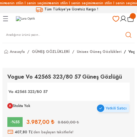
min
senin stilin I senin seçimin
senin stilin I senin seçimin
senin stilin I senin seçimi
Geri Dön
Geri Dön
Geri Dön
Geri Dön
Tüm Türkiye'ye Ücretsiz Kargo !
LÜKLERİ
LÜKLER
LÜSYON
Gözlükleri
özlükler
Anasayfa
GÜNEŞ GÖZLÜKLERİ
Unisex Güneş Gözlükleri
Vogu
Gözlükleri
özlükler
 Gözlükleri
Gözlükler
Vogue Vo 4256S 323/80 57 Güneş Gözlüğü
Gözlükleri
Gözlükler
Vo 4256S 323/80 57
Stokta Yok
Yetkili Satıcı
3.987,00 ₺
-%55
8.860,00 ₺
407,80 TL
'den başlayan taksitlerle!