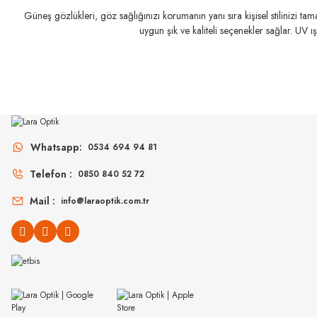
Güneş gözlükleri, göz sağlığınızı korumanın yanı sıra kişisel stilinizi t
uygun şık ve kaliteli seçenekler sağlar. UV ı
Whatsapp:
0534 694 94 81
ZEISS
Telefon :
0850 840 52 72
SmartLife
Zeiss SmartLife Individual Progresif G. Camları
Mail :
info@laraoptik.com.tr