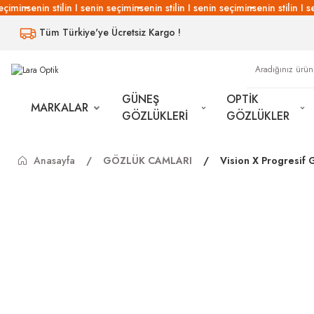
çimin
senin stilin I senin seçimin
senin stilin I senin seçimin
senin stilin I s
Tüm Türkiye'ye Ücretsiz Kargo !
GÜNEŞ
OPTİK
MARKALAR
GÖZLÜKLERİ
GÖZLÜKLER
Anasayfa
GÖZLÜK CAMLARI
Vision X Progresif 