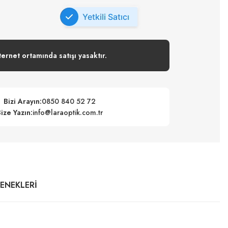
Yetkili Satıcı
ternet ortamında satışı yasaktır.
Bizi Arayın:
0850 840 52 72
ize Yazın:
info@laraoptik.com.tr
ÇENEKLERI