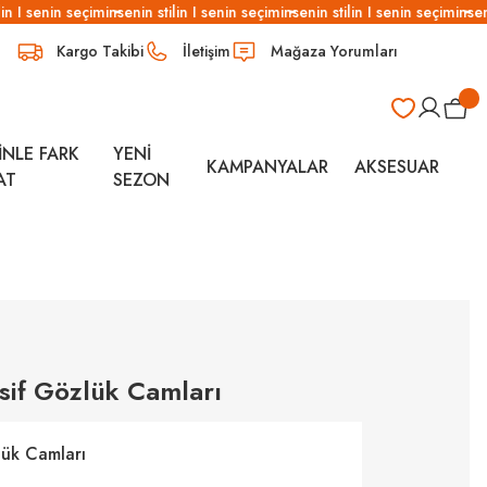
in I senin seçimin
senin stilin I senin seçimin
senin stilin I senin seçimin
seni
Kargo Takibi
İletişim
Mağaza Yorumları
İNLE FARK
YENİ
KAMPANYALAR
AKSESUAR
AT
SEZON
sif Gözlük Camları
lük Camları