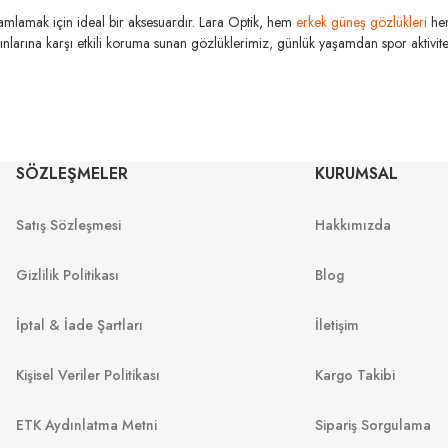
amamlamak için ideal bir aksesuardır. Lara Optik, hem
erkek güneş gözlükleri
he
şınlarına karşı etkili koruma sunan gözlüklerimiz, günlük yaşamdan spor aktivitele
SÖZLEŞMELER
KURUMSAL
ZEISS
ZEISS
Satış Sözleşmesi
Hakkımızda
SmartLife Plus Progresif Gö
 Superb Progresif Gözlük Camları
Gizlilik Politikası
Blog
İptal & İade Şartları
İletişim
Kişisel Veriler Politikası
Kargo Takibi
ETK Aydınlatma Metni
Sipariş Sorgulama