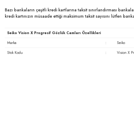
Bazı bankaların çeşitli kredi kartlarına taksit sınırlandırması bankal
kredi kartınızın müsaade ettiği maksimum taksit sayısını lütfen ban
Seiko Vision X Progresif Gözlük Camları Özellikleri
Marka
:
Seiko
Stok Kodu
:
Vision X P