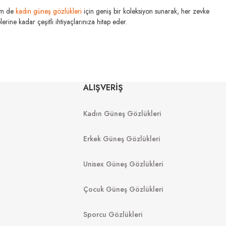
m de
kadın güneş gözlükleri
için geniş bir koleksiyon sunarak, her zevke
rine kadar çeşitli ihtiyaçlarınıza hitap eder.
ALIŞVERİŞ
ZEISS
Kadın Güneş Gözlükleri
zlük Camları
SmartLife Pure Progresif Gözlük Camları
Erkek Güneş Gözlükleri
Unisex Güneş Gözlükleri
Çocuk Güneş Gözlükleri
Sporcu Gözlükleri