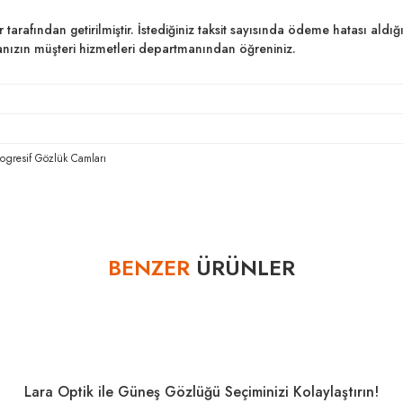
ar tarafından getirilmiştir. İstediğiniz taksit sayısında ödeme hatası al
kanızın müşteri hizmetleri departmanından öğreniniz.
rogresif Gözlük Camları
Bu ürüne ilk yorumu siz yapın!
BENZER
ÜRÜNLER
Yorum Yaz
Lara Optik ile Güneş Gözlüğü Seçiminizi Kolaylaştırın!