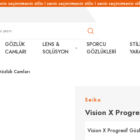
enin seçimin
senin stilin I senin seçimin
senin stilin I senin seçimin
senin stil
GÖZLÜK
LENS &
SPORCU
STİL
CAMLARI
SOLÜSYON
GÖZLÜKLERİ
YAR
Gözlük Camları
Seiko
Vision X Progre
Vision X Progresif Göz