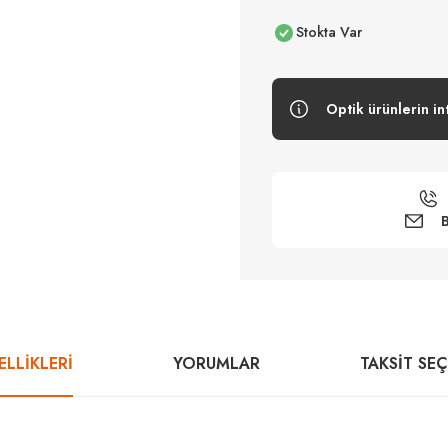
Stokta Var
Optik ürünlerin in
B
LLİKLERİ
YORUMLAR
TAKSIT SE