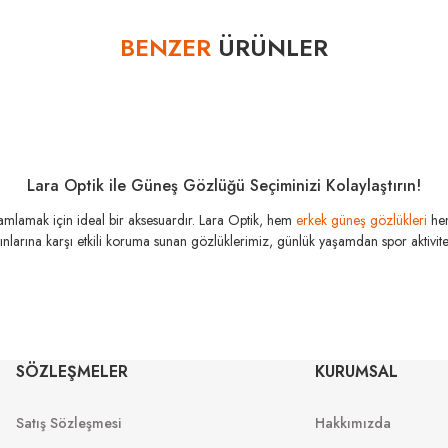
Bu ürüne ilk yorumu siz yapın!
BENZER
ÜRÜNLER
Yorum Yaz
Lara Optik ile Güneş Gözlüğü Seçiminizi Kolaylaştırın!
amamlamak için ideal bir aksesuardır. Lara Optik, hem
erkek güneş gözlükleri
he
şınlarına karşı etkili koruma sunan gözlüklerimiz, günlük yaşamdan spor aktivitele
RAY-BAN
RAY-BAN
Rj 9064S 100/11 44
Rj 9064S 712313
SÖZLEŞMELER
KURUMSAL
Satış Sözleşmesi
Hakkımızda
4.298
₺
%45
7.814
₺
3
%45
6.541
₺
8
₺