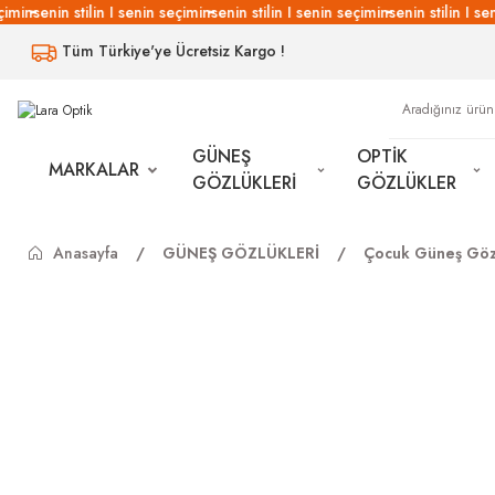
imin
senin stilin I senin seçimin
senin stilin I senin seçimin
senin stilin I sen
Tüm Türkiye'ye Ücretsiz Kargo !
GÜNEŞ
OPTİK
MARKALAR
GÖZLÜKLERİ
GÖZLÜKLER
Anasayfa
GÜNEŞ GÖZLÜKLERİ
Çocuk Güneş Göz