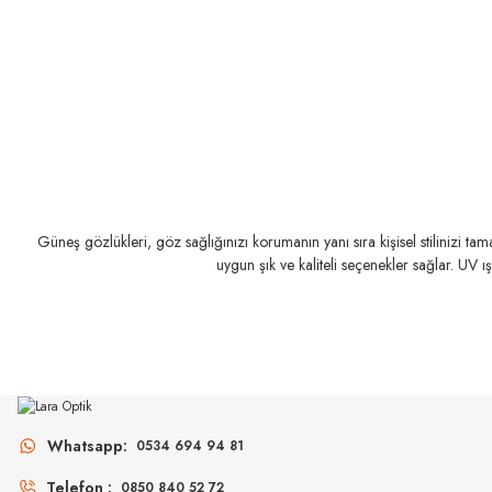
Güneş gözlükleri, göz sağlığınızı korumanın yanı sıra kişisel stilinizi t
uygun şık ve kaliteli seçenekler sağlar. UV ı
RAY-BAN
RAY-BAN
Rj 9064S 70624L 44
Rj 9052S 100/71 48
Whatsapp:
0534 694 94 81
3.698
₺
%45
6.723
₺
6.49
%39
10.634
₺
Telefon :
0850 840 52 72