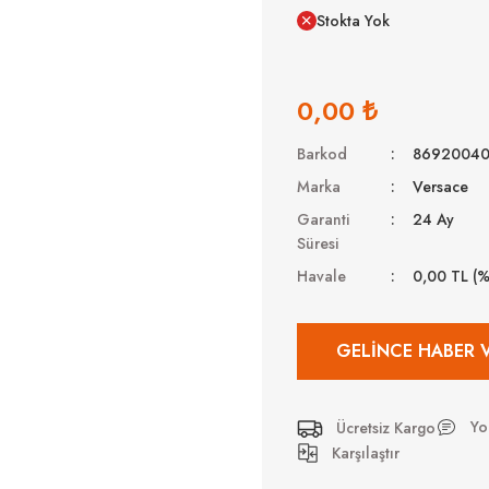
Stokta Yok
0,00 ₺
Barkod
8692004
Marka
Versace
Garanti
24 Ay
Süresi
Havale
0,00 TL (
GELINCE HABER 
Yo
Ücretsiz Kargo
Karşılaştır