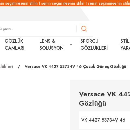
in seçimin
senin stilin I senin seçimin
senin stilin I senin seçimin
senin stilin
GÖZLÜK
LENS &
SPORCU
STİL
CAMLARI
SOLÜSYON
GÖZLÜKLERİ
YAR
lükleri
Versace VK 4427 53734V 46 Çocuk Güneş Gözlüğü
Versace VK 44
Gözlüğü
VK 4427 53734V 46