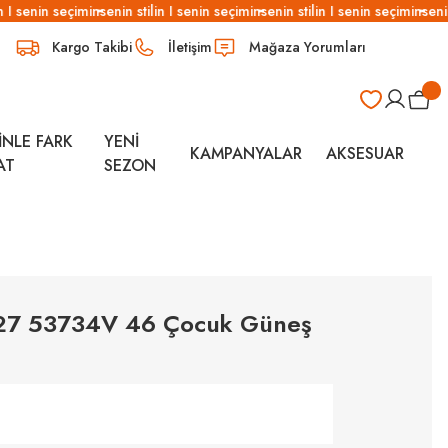
 I senin seçimin
senin stilin I senin seçimin
senin stilin I senin seçimin
senin 
Kargo Takibi
İletişim
Mağaza Yorumları
İNLE FARK
YENİ
KAMPANYALAR
AKSESUAR
AT
SEZON
27 53734V 46 Çocuk Güneş