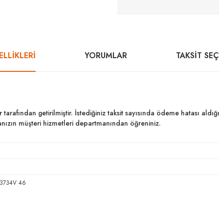
LLİKLERİ
YORUMLAR
TAKSIT SE
ar tarafından getirilmiştir. İstediğiniz taksit sayısında ödeme hatası al
kanızın müşteri hizmetleri departmanından öğreniniz.
53734V 46