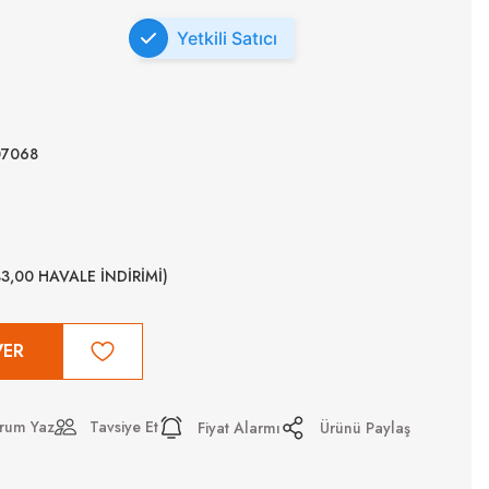
Yetkili Satıcı
07068
%3,00 HAVALE İNDİRİMİ)
VER
rum Yaz
Tavsiye Et
Fiyat Alarmı
Ürünü Paylaş