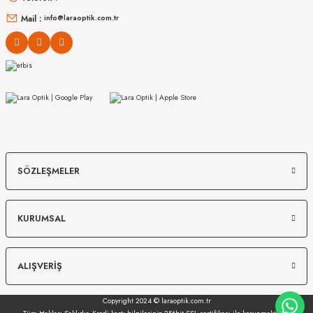
16.999
₺
14.498
₺
%45
30.907
₺
%45
26.360
₺
Mail :
info@laraoptik.com.tr
MIU MIU
MIU MIU
SÖZLEŞMELER
MU 54ZS 7OE5D1 53
MU 07ZS 1425S0 56
KURUMSAL
13.967
₺
12.149
₺
%45
25.394
₺
%45
22.089
₺
ALIŞVERİŞ
Copyright 2024 © laraoptik.com.tr