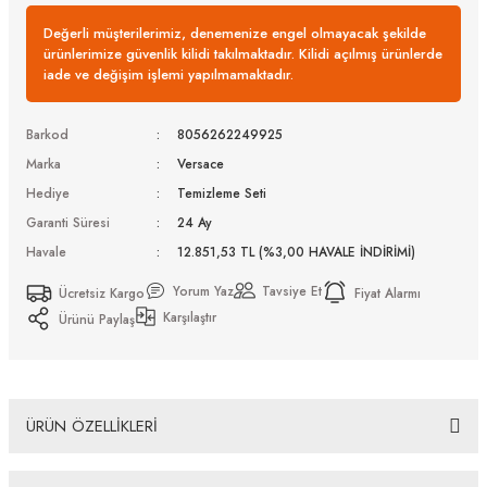
Değerli müşterilerimiz, denemenize engel olmayacak şekilde
ürünlerimize güvenlik kilidi takılmaktadır. Kilidi açılmış ürünlerde
iade ve değişim işlemi yapılmamaktadır.
Barkod
8056262249925
Marka
Versace
Hediye
Temizleme Seti
Garanti Süresi
24 Ay
Havale
12.851,53 TL (%3,00 HAVALE İNDİRİMİ)
Yorum Yaz
Tavsiye Et
Ücretsiz Kargo
Fiyat Alarmı
Karşılaştır
Ürünü Paylaş
ÜRÜN ÖZELLİKLERİ
Versace VE 2274 100287 58 Güneş Gözlüğü Tüm Ürünlerimiz UV-400 koruma