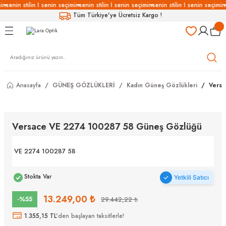
in
senin stilin I senin seçimin
senin stilin I senin seçimin
senin stilin I senin seçimin
Geri Dön
Geri Dön
Geri Dön
Geri Dön
Tüm Türkiye'ye Ücretsiz Kargo !
LÜKLERİ
LÜKLER
LÜSYON
Gözlükleri
özlükler
Anasayfa
GÜNEŞ GÖZLÜKLERİ
Kadın Güneş Gözlükleri
Versa
Gözlükleri
özlükler
 Gözlükleri
Gözlükler
Versace VE 2274 100287 58 Güneş Gözlüğü
Gözlükleri
Gözlükler
VE 2274 100287 58
Stokta Var
Yetkili Satıcı
13.249,00 ₺
-%55
29.442,22 ₺
1.355,15 TL
'den başlayan taksitlerle!