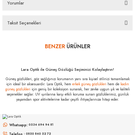
Yorumlar
özelliğine sahiptir. Distribütör firma tarafından fabrikasyon hatalara karşı 2 yıl
garantilidir. Almış olduğunuz Versace VE 2274 100287 58 Güneş Gözlüğü ürünü
depolarımızdan orjinal kutusu, Firma kaşeli ve imzalı garanti belgesi ve temizleme
seti ile gönderilecektir. İade ve Değişim Koşulları İade edeceğiniz veya değişimini
Taksit Seçenekleri
gerçekleştireceğiniz ürün/ürünlerin size ulaştığında üzerinde bulunan koruma
Bu ürüne ilk yorumu siz yapın!
kilidinin çıkarılmamış olması durumunda, ürün kutu içeriğinin eksiksiz olarak
ambalajlı zarar görmeyecek şekilde tarafımıza göndermelisiniz.
BENZER
ÜRÜNLER
Yorum Yaz
Bazı bankaların çeşitli kredi kartlarına taksit sınırlandırması
bankalar tarafından getirilmiştir. İstediğiniz taksit sayısında ödeme
hatası aldığınız durumda bankanızla irtibata geçip aksesuar
alışverişlerinde kredi kartınızın müsaade ettiği maksimum taksit
Lara Optik ile Güneş Gözlüğü Seçiminizi Kolaylaştırın!
sayısını lütfen bankanızın müşteri hizmetleri departmanından
Güneş gözlükleri, göz sağlığınızı korumanın yanı sıra kişisel stilinizi tamamlamak
öğreniniz.
için ideal bir aksesuardır. Lara Optik, hem
erkek güneş gözlükleri
hem de
kadın
güneş gözlükleri
için geniş bir koleksiyon sunarak, her zevke uygun şık ve kaliteli
Versace VE 2274
seçenekler sağlar. UV ışınlarına karşı etkili koruma sunan gözlüklerimiz, günlük
100287 58
yaşamdan spor aktivitelerine kadar çeşitli ihtiyaçlarınıza hitap eder.
Özellikleri
MIU MIU
MIU MIU
Marka
:
Versace
MU 54ZS ZVN70D 53
MU 11ZS 16K5S0 51
Stok Kodu
:
VE 2274 100287 58
Whatsapp:
0534 694 94 81
Telefon :
0850 840 52 72