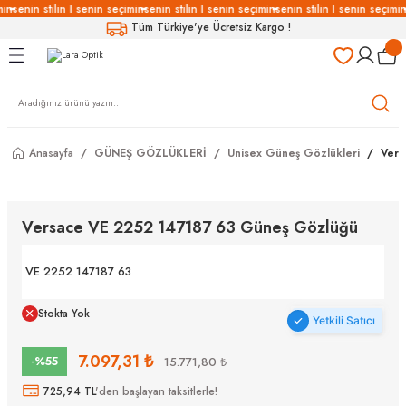
min
senin stilin I senin seçimin
senin stilin I senin seçimin
senin stilin I senin seçimin
Geri Dön
Geri Dön
Geri Dön
Geri Dön
Tüm Türkiye'ye Ücretsiz Kargo !
LÜKLERİ
LÜKLER
LÜSYON
Gözlükleri
özlükler
Anasayfa
GÜNEŞ GÖZLÜKLERİ
Unisex Güneş Gözlükleri
Vers
Gözlükleri
özlükler
 Gözlükleri
Gözlükler
Versace VE 2252 147187 63 Güneş Gözlüğü
Gözlükleri
Gözlükler
VE 2252 147187 63
Stokta Yok
Yetkili Satıcı
7.097,31 ₺
-%55
15.771,80 ₺
725,94 TL
'den başlayan taksitlerle!