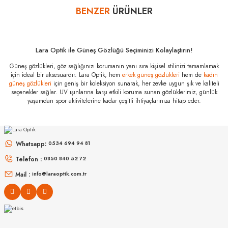
bankalar tarafından getirilmiştir. İstediğiniz taksit sayısında ödeme
BENZER
ÜRÜNLER
Yorum Yaz
hatası aldığınız durumda bankanızla irtibata geçip aksesuar
alışverişlerinde kredi kartınızın müsaade ettiği maksimum taksit
sayısını lütfen bankanızın müşteri hizmetleri departmanından
öğreniniz.
Lara Optik ile Güneş Gözlüğü Seçiminizi Kolaylaştırın!
Versace VE 2252
Güneş gözlükleri, göz sağlığınızı korumanın yanı sıra kişisel stilinizi tamamlamak
147187 63
için ideal bir aksesuardır. Lara Optik, hem
erkek güneş gözlükleri
hem de
kadın
Özellikleri
güneş gözlükleri
için geniş bir koleksiyon sunarak, her zevke uygun şık ve kaliteli
seçenekler sağlar. UV ışınlarına karşı etkili koruma sunan gözlüklerimiz, günlük
Marka
:
Versace
yaşamdan spor aktivitelerine kadar çeşitli ihtiyaçlarınıza hitap eder.
Stok Kodu
:
VE 2252 147187 63
RAY-BAN
RAY-BAN
Rb 0103S 002/GR 53
Rb 2230 902/51 51
Whatsapp:
0534 694 94 81
9.889
₺
Telefon :
0850 840 52 72
6.998
₺
%45
17.980
₺
%45
12.723
₺
Mail :
info@laraoptik.com.tr