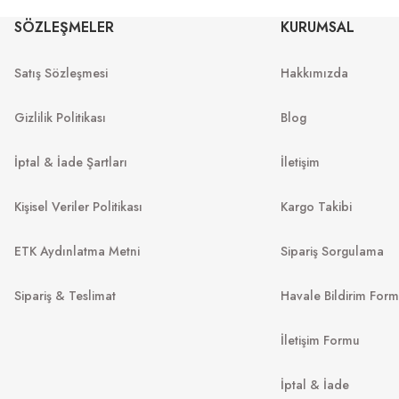
SÖZLEŞMELER
KURUMSAL
OO 9242 9242
OO 9242 924203 52
Satış Sözleşmesi
Hakkımızda
7
₺
9.289
₺
%55
19.995
₺
%55
20.642
₺
Gizlilik Politikası
Blog
İptal & İade Şartları
İletişim
Kişisel Veriler Politikası
Kargo Takibi
ETK Aydınlatma Metni
Sipariş Sorgulama
Sipariş & Teslimat
Havale Bildirim For
SERENGETI
İletişim Formu
LACOSTE
Modugno 2.0 SS566004 63
İptal & İade
L907S 424 52