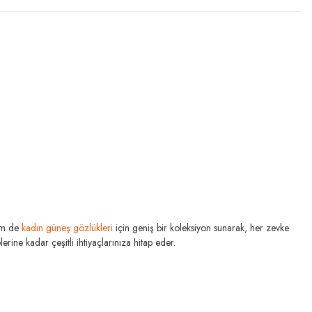
m de
kadın güneş gözlükleri
için geniş bir koleksiyon sunarak, her zevke
rine kadar çeşitli ihtiyaçlarınıza hitap eder.
RAY-BAN
Y