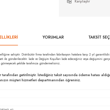
Karşılaştır
LLİKLERİ
YORUMLAR
TAKSIT SE
ne sahiptir. Distribütör firma tarafından fabrikasyon hatalara karşı 2 yıl garant
seti ile gönderilecektir. İade ve Değişim Koşulları İade edeceğiniz veya değişimini ger
r görmeyecek şekilde tarafımıza göndermelisiniz.
ar tarafından getirilmiştir. İstediğiniz taksit sayısında ödeme hatası al
kanızın müşteri hizmetleri departmanından öğreniniz.