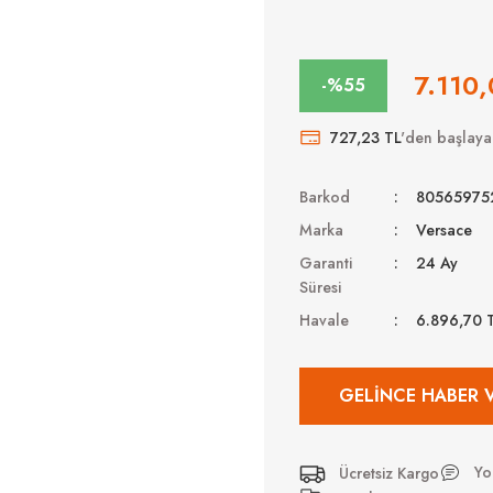
7.110,
-%55
727,23 TL
'den başlayan
Barkod
80565975
Marka
Versace
Garanti
24 Ay
Süresi
Havale
6.896,70 
GELINCE HABER 
Yo
Ücretsiz Kargo