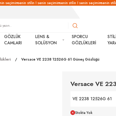
in seçimin
senin stilin I senin seçimin
senin stilin I senin seçimin
senin stilin
GÖZLÜK
LENS &
SPORCU
STİL
CAMLARI
SOLÜSYON
GÖZLÜKLERİ
YAR
ükleri
Versace VE 2238 12526G 61 Güneş Gözlüğü
Versace VE 22
VE 2238 12526G 61
Stokta Yok