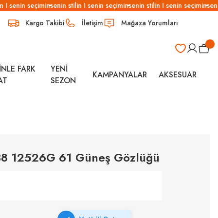
 I senin seçimin
senin stilin I senin seçimin
senin stilin I senin seçimin
senin
Kargo Takibi
İletişim
Mağaza Yorumları
İNLE FARK
YENİ
KAMPANYALAR
AKSESUAR
AT
SEZON
38 12526G 61 Güneş Gözlüğü