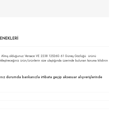
ÇENEKLERI
ilidir. Almış olduğunuz Versace VE 2238 12526G 61 Güneş Gözlüğü ürünü
çekleştireceğiniz ürün/ürünlerin size ulaştığında üzerinde bulunan koruma kilidinin
dığınız durumda bankanızla irtibata geçip aksesuar alışverişlerinde