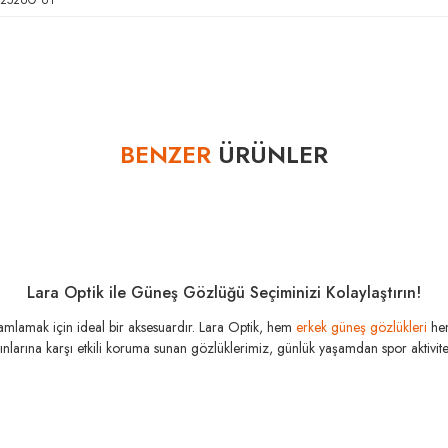
12526G 61
Bu ürüne ilk yorumu siz yapın!
BENZER
ÜRÜNLER
Yorum Yaz
Lara Optik ile Güneş Gözlüğü Seçiminizi Kolaylaştırın!
amamlamak için ideal bir aksesuardır. Lara Optik, hem
erkek güneş gözlükleri
he
şınlarına karşı etkili koruma sunan gözlüklerimiz, günlük yaşamdan spor aktivitele
OAKLE
OAKLEY