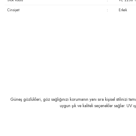
Stok Kodu
:
VE 2238 
Cinsiyet
:
Erkek
Güneş gözlükleri, göz sağlığınızı korumanın yanı sıra kişisel stilinizi t
uygun şık ve kaliteli seçenekler sağlar. UV ı
PERSOL
RAY-BAN