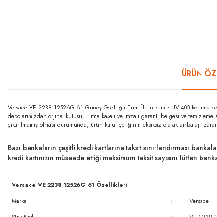
ÜRÜN ÖZE
Versace VE 2238 12526G 61 Güneş Gözlüğü Tüm Ürünlerimiz UV-400 koruma özelliği
depolarımızdan orjinal kutusu, Firma kaşeli ve imzalı garanti belgesi ve temizleme 
çıkarılmamış olması durumunda, ürün kutu içeriğinin eksiksiz olarak ambalajlı zara
Bazı bankaların çeşitli kredi kartlarına taksit sınırlandırması bankal
kredi kartınızın müsaade ettiği maksimum taksit sayısını lütfen ban
Versace VE 2238 12526G 61 Özellikleri
Marka
:
Versace