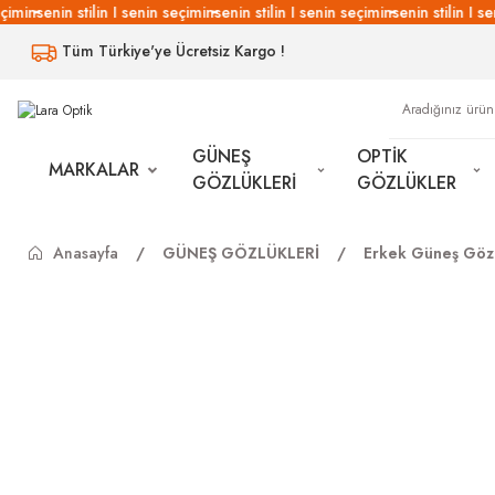
imin
senin stilin I senin seçimin
senin stilin I senin seçimin
senin stilin I sen
Tüm Türkiye'ye Ücretsiz Kargo !
GÜNEŞ
OPTİK
MARKALAR
GÖZLÜKLERİ
GÖZLÜKLER
Anasayfa
GÜNEŞ GÖZLÜKLERİ
Erkek Güneş Gözl