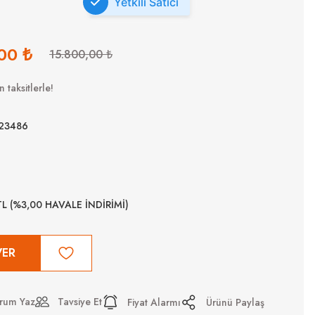
Yetkili Satıcı
00 ₺
15.800,00 ₺
 taksitlerle!
23486
TL (%3,00 HAVALE İNDİRİMİ)
VER
rum Yaz
Tavsiye Et
Fiyat Alarmı
Ürünü Paylaş