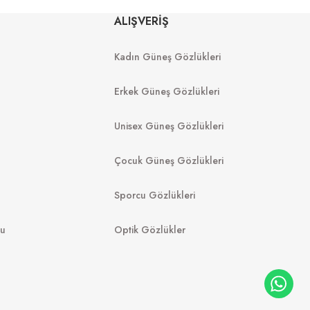
Rb 0360S 140371 57
ALIŞVERİŞ
01 52
Kadın Güneş Gözlükleri
7.498
₺
%45
13.632
₺
8.998
₺
Erkek Güneş Gözlükleri
Unisex Güneş Gözlükleri
Çocuk Güneş Gözlükleri
Sporcu Gözlükleri
mu
Optik Gözlükler