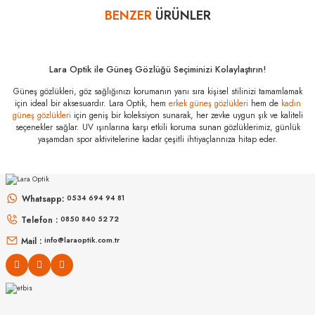
bankalar tarafından getirilmiştir. İstediğiniz taksit sayısında ödeme
BENZER
ÜRÜNLER
Yorum Yaz
hatası aldığınız durumda bankanızla irtibata geçip aksesuar
alışverişlerinde kredi kartınızın müsaade ettiği maksimum taksit
sayısını lütfen bankanızın müşteri hizmetleri departmanından
öğreniniz.
Lara Optik ile Güneş Gözlüğü Seçiminizi Kolaylaştırın!
Valentino VA
Güneş gözlükleri, göz sağlığınızı korumanın yanı sıra kişisel stilinizi tamamlamak
4078 5001 8G
için ideal bir aksesuardır. Lara Optik, hem
erkek güneş gözlükleri
hem de
kadın
57 Özellikleri
güneş gözlükleri
için geniş bir koleksiyon sunarak, her zevke uygun şık ve kaliteli
seçenekler sağlar. UV ışınlarına karşı etkili koruma sunan gözlüklerimiz, günlük
Marka
:
Valentino
yaşamdan spor aktivitelerine kadar çeşitli ihtiyaçlarınıza hitap eder.
Stok Kodu
:
VA 4078 5001 8G 57
MIU MIU
MIU MIU
MU 54ZS ZVN70D 53
MU 11ZS 16K5S0 51
Whatsapp:
0534 694 94 81
Telefon :
0850 840 52 72
16.999
₺
14.498
₺
%45
30.907
₺
%45
26.360
₺
Mail :
info@laraoptik.com.tr