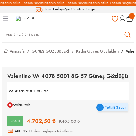
in
senin stilin I senin seçimin
senin stilin I senin seçimin
senin stilin I senin seçimin
s
Geri Dön
Geri Dön
Geri Dön
Geri Dön
Tüm Türkiye'ye Ücretsiz Kargo !
LÜKLERİ
LÜKLER
LÜSYON
Gözlükleri
özlükler
Anasayfa
GÜNEŞ GÖZLÜKLERİ
Kadın Güneş Gözlükleri
Valen
Gözlükleri
özlükler
 Gözlükleri
Gözlükler
Valentino VA 4078 5001 8G 57 Güneş Gözlüğü
Gözlükleri
Gözlükler
VA 4078 5001 8G 57
Stokta Yok
Yetkili Satıcı
4.702,50 ₺
-%50
9.405,00 ₺
480,99 TL
'den başlayan taksitlerle!