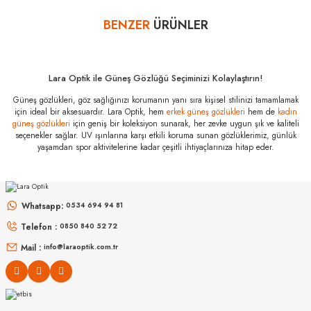
bankalar tarafından getirilmiştir. İstediğiniz taksit sayısında ödeme
BENZER
ÜRÜNLER
Yorum Yaz
hatası aldığınız durumda bankanızla irtibata geçip aksesuar
alışverişlerinde kredi kartınızın müsaade ettiği maksimum taksit
sayısını lütfen bankanızın müşteri hizmetleri departmanından
öğreniniz.
Lara Optik ile Güneş Gözlüğü Seçiminizi Kolaylaştırın!
Tom Ford TF 429
Güneş gözlükleri, göz sağlığınızı korumanın yanı sıra kişisel stilinizi tamamlamak
03W 54
için ideal bir aksesuardır. Lara Optik, hem
erkek güneş gözlükleri
hem de
kadın
Özellikleri
güneş gözlükleri
için geniş bir koleksiyon sunarak, her zevke uygun şık ve kaliteli
seçenekler sağlar. UV ışınlarına karşı etkili koruma sunan gözlüklerimiz, günlük
Marka
:
Tom Ford
yaşamdan spor aktivitelerine kadar çeşitli ihtiyaçlarınıza hitap eder.
Stok Kodu
:
TF 429 03W 54
MIU MIU
MIU MIU
MU 54ZS ZVN70D 53
MU 11ZS 16K5S0 51
Whatsapp:
0534 694 94 81
Telefon :
0850 840 52 72
16.999
₺
14.498
₺
%45
30.907
₺
%45
26.360
₺
Mail :
info@laraoptik.com.tr