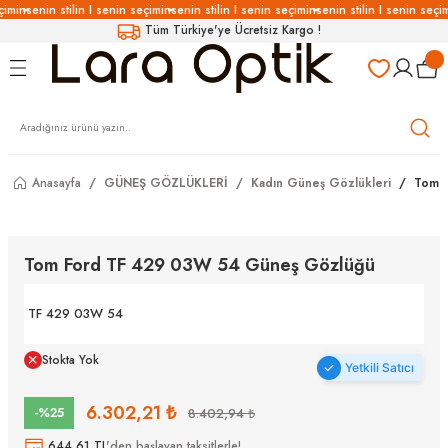
çimin
senin stilin I senin seçimin
senin stilin I senin seçimin
senin stilin I senin seçim
Geri Dön
Geri Dön
Geri Dön
Geri Dön
Tüm Türkiye'ye Ücretsiz Kargo !
LÜKLERİ
LÜKLER
LÜSYON
Gözlükleri
özlükler
Gözlükleri
özlükler
Anasayfa
GÜNEŞ GÖZLÜKLERİ
Kadın Güneş Gözlükleri
Tom 
 Gözlükleri
Gözlükler
Tom Ford TF 429 03W 54 Güneş Gözlüğü
Gözlükleri
Gözlükler
TF 429 03W 54
Stokta Yok
Yetkili Satıcı
6.302,21 ₺
-%25
8.402,94 ₺
644,61 TL
'den başlayan taksitlerle!