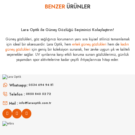
bankalar tarafından getirilmiştir. İstediğiniz taksit sayısında ödeme
BENZER
ÜRÜNLER
Yorum Yaz
hatası aldığınız durumda bankanızla irtibata geçip aksesuar
alışverişlerinde kredi kartınızın müsaade ettiği maksimum taksit
sayısını lütfen bankanızın müşteri hizmetleri departmanından
öğreniniz.
Lara Optik ile Güneş Gözlüğü Seçiminizi Kolaylaştırın!
Tom Ford TF
Güneş gözlükleri, göz sağlığınızı korumanın yanı sıra kişisel stilinizi tamamlamak
1087 05D 54
için ideal bir aksesuardır. Lara Optik, hem
erkek güneş gözlükleri
hem de
kadın
Özellikleri
güneş gözlükleri
için geniş bir koleksiyon sunarak, her zevke uygun şık ve kaliteli
seçenekler sağlar. UV ışınlarına karşı etkili koruma sunan gözlüklerimiz, günlük
Marka
:
Tom Ford
yaşamdan spor aktivitelerine kadar çeşitli ihtiyaçlarınıza hitap eder.
Stok Kodu
:
TF 1087 05D 54
MIU MIU
MIU MIU
MU 54ZS ZVN70D 53
MU 11ZS 16K5S0 51
Whatsapp:
0534 694 94 81
Telefon :
0850 840 52 72
16.999
₺
14.498
₺
%45
30.907
₺
%45
26.360
₺
Mail :
info@laraoptik.com.tr