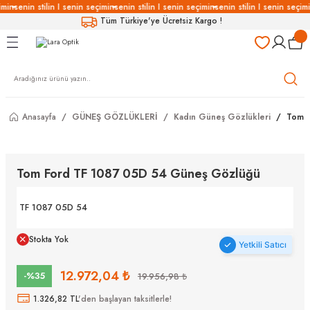
imin
senin stilin I senin seçimin
senin stilin I senin seçimin
senin stilin I senin seçimi
Geri Dön
Geri Dön
Geri Dön
Geri Dön
Tüm Türkiye'ye Ücretsiz Kargo !
LÜKLERİ
LÜKLER
LÜSYON
Gözlükleri
özlükler
Anasayfa
GÜNEŞ GÖZLÜKLERİ
Kadın Güneş Gözlükleri
Tom F
Gözlükleri
özlükler
 Gözlükleri
Gözlükler
Tom Ford TF 1087 05D 54 Güneş Gözlüğü
Gözlükleri
Gözlükler
TF 1087 05D 54
Stokta Yok
Yetkili Satıcı
12.972,04 ₺
-%35
19.956,98 ₺
1.326,82 TL
'den başlayan taksitlerle!