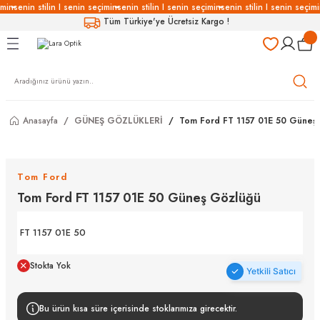
imin
senin stilin I senin seçimin
senin stilin I senin seçimin
senin stilin I senin seçimi
Geri Dön
Geri Dön
Geri Dön
Geri Dön
Tüm Türkiye'ye Ücretsiz Kargo !
LÜKLERİ
LÜKLER
LÜSYON
Gözlükleri
özlükler
Anasayfa
GÜNEŞ GÖZLÜKLERİ
Tom Ford FT 1157 01E 50 Güneş
Gözlükleri
özlükler
 Gözlükleri
Gözlükler
Tom Ford
Tom Ford FT 1157 01E 50 Güneş Gözlüğü
Gözlükleri
Gözlükler
FT 1157 01E 50
Stokta Yok
Yetkili Satıcı
Bu ürün kısa süre içerisinde stoklarımıza girecektir.