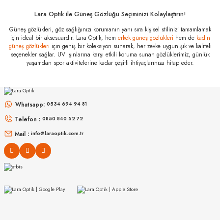
Marka
:
Tom Ford
Lara Optik ile Güneş Gözlüğü Seçiminizi Kolaylaştırın!
Stok Kodu
:
FT 1157 01E 50
Güneş gözlükleri, göz sağlığınızı korumanın yanı sıra kişisel stilinizi tamamlamak
için ideal bir aksesuardır. Lara Optik, hem
erkek güneş gözlükleri
hem de
kadın
güneş gözlükleri
için geniş bir koleksiyon sunarak, her zevke uygun şık ve kaliteli
seçenekler sağlar. UV ışınlarına karşı etkili koruma sunan gözlüklerimiz, günlük
yaşamdan spor aktivitelerine kadar çeşitli ihtiyaçlarınıza hitap eder.
MIU MIU
MIU MIU
MU 54ZS ZVN70D 53
MU 54ZS 7OE5D1 53
Whatsapp:
0534 694 94 81
Telefon :
0850 840 52 72
16.999
₺
13.967
₺
%45
30.907
₺
%45
25.394
₺
Mail :
info@laraoptik.com.tr