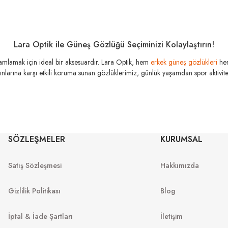
Lara Optik ile Güneş Gözlüğü Seçiminizi Kolaylaştırın!
amamlamak için ideal bir aksesuardır. Lara Optik, hem
erkek güneş gözlükleri
he
şınlarına karşı etkili koruma sunan gözlüklerimiz, günlük yaşamdan spor aktivitele
MIU MIU
MI
SÖZLEŞMELER
KURUMSAL
MU 54ZS 7OE5D1 53
MU 04Z
53
Satış Sözleşmesi
Hakkımızda
13.967
₺
%45
25.394
₺
.999
₺
%45
29.
Gizlilik Politikası
Blog
İptal & İade Şartları
İletişim
I
YENI