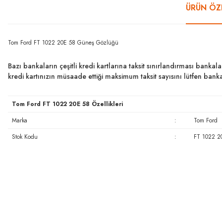
ÜRÜN ÖZE
Tom Ford FT 1022 20E 58 Güneş Gözlüğü
Bazı bankaların çeşitli kredi kartlarına taksit sınırlandırması bankal
kredi kartınızın müsaade ettiği maksimum taksit sayısını lütfen ban
Tom Ford FT 1022 20E 58 Özellikleri
Marka
:
Tom Ford
Stok Kodu
:
FT 1022 2