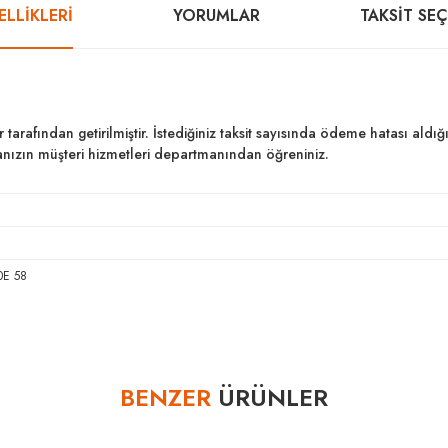
LLİKLERİ
YORUMLAR
TAKSIT SE
ar tarafından getirilmiştir. İstediğiniz taksit sayısında ödeme hatası al
kanızın müşteri hizmetleri departmanından öğreniniz.
0E 58
Bu ürüne ilk yorumu siz yapın!
BENZER
ÜRÜNLER
Yorum Yaz