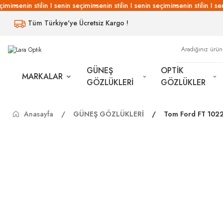
imin
senin stilin I senin seçimin
senin stilin I senin seçimin
senin stilin I sen
Tüm Türkiye'ye Ücretsiz Kargo !
GÜNEŞ
OPTİK
MARKALAR
GÖZLÜKLERİ
GÖZLÜKLER
Anasayfa
GÜNEŞ GÖZLÜKLERİ
Tom Ford FT 102