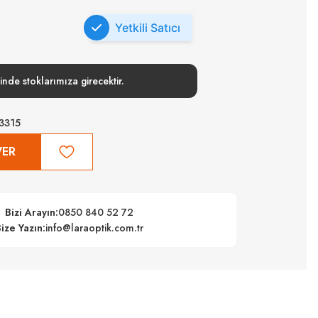
Yetkili Satıcı
inde stoklarımıza girecektir.
3315
VER
Bizi Arayın:
0850 840 52 72
ize Yazın:
info@laraoptik.com.tr