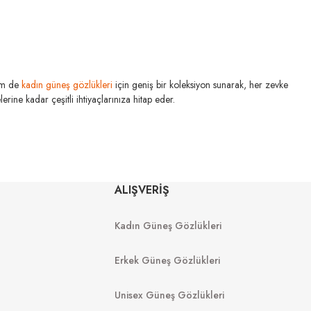
m de
kadın güneş gözlükleri
için geniş bir koleksiyon sunarak, her zevke
rine kadar çeşitli ihtiyaçlarınıza hitap eder.
U MIU
MIU MIU
ALIŞVERİŞ
S 1AB5S0 50
MU 54YS 5AK30B 80
Kadın Güneş Gözlükleri
16.489
₺
19.998
₺
980
₺
%45
36.360
₺
Erkek Güneş Gözlükleri
Unisex Güneş Gözlükleri