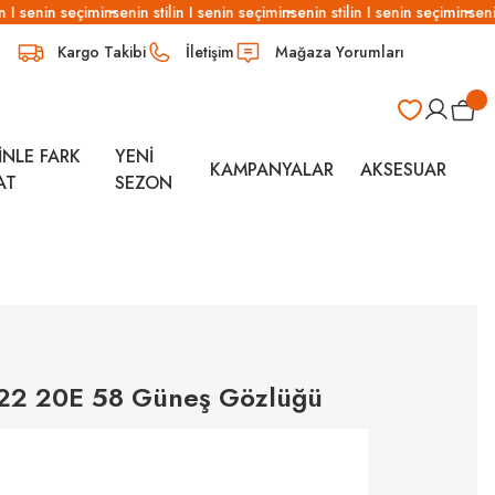
 I senin seçimin
senin stilin I senin seçimin
senin stilin I senin seçimin
senin 
Kargo Takibi
İletişim
Mağaza Yorumları
İNLE FARK
YENİ
KAMPANYALAR
AKSESUAR
AT
SEZON
022 20E 58 Güneş Gözlüğü