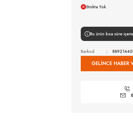
Stokta Yok
Bu ürün kısa süre içeris
Barkod
88921440
GELINCE HABER 
B