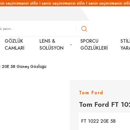
in seçimin
senin stilin I senin seçimin
senin stilin I senin seçimin
senin stilin
GÖZLÜK
LENS &
SPORCU
STİL
CAMLARI
SOLÜSYON
GÖZLÜKLERİ
YAR
2 20E 58 Güneş Gözlüğü
Tom Ford
Tom Ford FT 1
FT 1022 20E 58