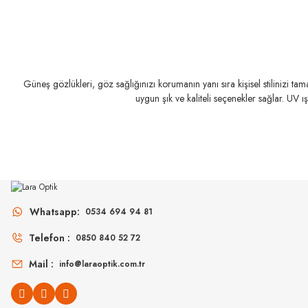
Güneş gözlükleri, göz sağlığınızı korumanın yanı sıra kişisel stilinizi t
uygun şık ve kaliteli seçenekler sağlar. UV ı
MIU MIU
MIU MIU
MU 11ZS 16K5S0 51
MU 54ZS ZVN70D 
Whatsapp:
0534 694 94 81
Telefon :
0850 840 52 72
14.498
₺
16
%45
26.360
₺
%45
30.907
₺
Mail :
info@laraoptik.com.tr
YEN