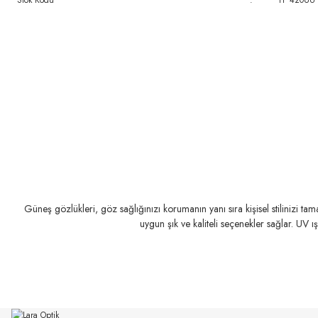
Stok Kodu
:
TF 4206U 
Güneş gözlükleri, göz sağlığınızı korumanın yanı sıra kişisel stilinizi t
uygun şık ve kaliteli seçenekler sağlar. UV ı
MIU MIU
MIU MIU