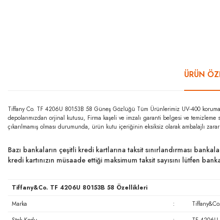
ÜRÜN ÖZE
Tiffany Co. TF 4206U 80153B 58 Güneş Gözlüğü Tüm Ürünlerimiz UV-400 koruma özel
depolarımızdan orjinal kutusu, Firma kaşeli ve imzalı garanti belgesi ve temizleme 
çıkarılmamış olması durumunda, ürün kutu içeriğinin eksiksiz olarak ambalajlı zara
Bazı bankaların çeşitli kredi kartlarına taksit sınırlandırması bankal
kredi kartınızın müsaade ettiği maksimum taksit sayısını lütfen ban
Tiffany&Co. TF 4206U 80153B 58 Özellikleri
Marka
:
Tiffany&Co