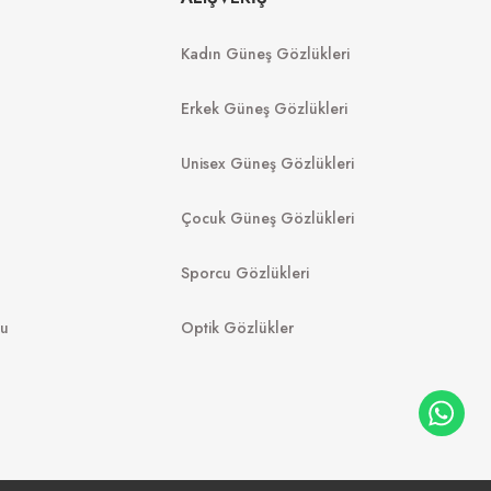
 1425S0 56
Kadın Güneş Gözlükleri
8.988
₺
%20
11.235
₺
12.149
₺
089
₺
Erkek Güneş Gözlükleri
Unisex Güneş Gözlükleri
Çocuk Güneş Gözlükleri
Sporcu Gözlükleri
mu
Optik Gözlükler
FURLA
GUE
SFU972 07T1 51
U W65613 51