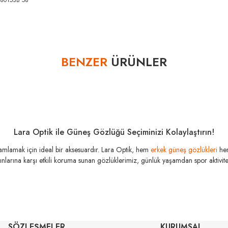
80153B 58
Bu ürüne ilk yorumu siz yapın!
BENZER
ÜRÜNLER
Yorum Yaz
Lara Optik ile Güneş Gözlüğü Seçiminizi Kolaylaştırın!
amamlamak için ideal bir aksesuardır. Lara Optik, hem
erkek güneş gözlükleri
he
şınlarına karşı etkili koruma sunan gözlüklerimiz, günlük yaşamdan spor aktivitele
MIU MIU
MI
SÖZLEŞMELER
KURUMSAL