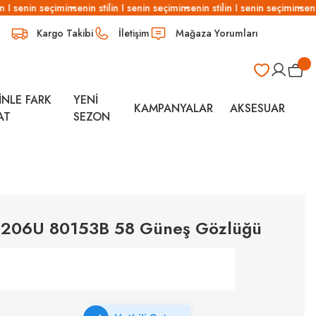
 I senin seçimin
senin stilin I senin seçimin
senin stilin I senin seçimin
senin
Kargo Takibi
İletişim
Mağaza Yorumları
İNLE FARK
YENİ
KAMPANYALAR
AKSESUAR
AT
SEZON
 4206U 80153B 58 Güneş Gözlüğü