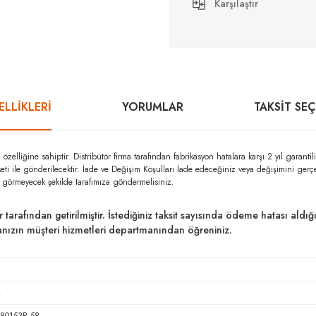
Karşılaştır
LLİKLERİ
YORUMLAR
TAKSIT SE
liğine sahiptir. Distribütör firma tarafından fabrikasyon hatalara karşı 2 yıl gar
seti ile gönderilecektir. İade ve Değişim Koşulları İade edeceğiniz veya değişimini ger
r görmeyecek şekilde tarafımıza göndermelisiniz.
ar tarafından getirilmiştir. İstediğiniz taksit sayısında ödeme hatası al
kanızın müşteri hizmetleri departmanından öğreniniz.
.