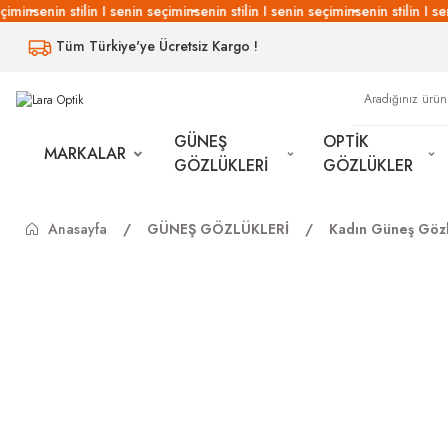
imin
senin stilin I senin seçimin
senin stilin I senin seçimin
senin stilin I sen
Tüm Türkiye'ye Ücretsiz Kargo !
GÜNEŞ
OPTİK
MARKALAR
GÖZLÜKLERİ
GÖZLÜKLER
Anasayfa
GÜNEŞ GÖZLÜKLERİ
Kadın Güneş Gözl