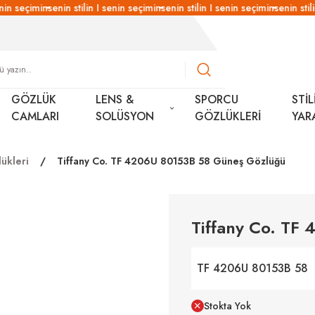
in seçimin
senin stilin I senin seçimin
senin stilin I senin seçimin
senin stilin
GÖZLÜK
LENS &
SPORCU
STİL
CAMLARI
SOLÜSYON
GÖZLÜKLERİ
YAR
ükleri
Tiffany Co. TF 4206U 80153B 58 Güneş Gözlüğü
Tiffany Co. TF
TF 4206U 80153B 58
Stokta Yok