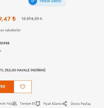
Yetkili Satıcı
9,47 ₺
13.574,33 ₺
n taksitlerle!
50988
.
 TL (%3,00 HAVALE İNDİRİMİ)
VER
rum Yaz
Tavsiye Et
Fiyat Alarmı
Ürünü Paylaş