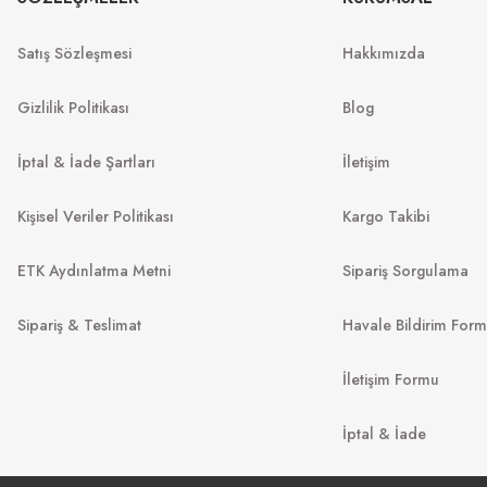
MU 54ZS 7OE5D1 53
MU 07ZS
53
Satış Sözleşmesi
Hakkımızda
13.967
₺
%45
25.394
₺
%45
22.
.999
₺
Gizlilik Politikası
Blog
İptal & İade Şartları
İletişim
Kişisel Veriler Politikası
Kargo Takibi
ETK Aydınlatma Metni
Sipariş Sorgulama
Sipariş & Teslimat
Havale Bildirim For
İletişim Formu
VO
MIU MIU
İptal & İade
VO 5694S
80
MU 52YS ZVN5D1 54