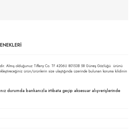
ÇENEKLERI
antilidir. Almış olduğunuz Tiffany Co. TF 4206U 80153B 58 Güneş Gözlüğü ürünü
çekleştireceğiniz ürün/ürünlerin size ulaştığında üzerinde bulunan koruma kilidinin
dığınız durumda bankanızla irtibata geçip aksesuar alışverişlerinde