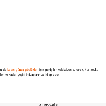
m de
kadın güneş gözlükleri
için geniş bir koleksiyon sunarak, her zevke
rine kadar çeşitli ihtiyaçlarınıza hitap eder.
MIU MIU
U MIU
MU 03ZS 13Q40D 54
ALIŞVERİŞ