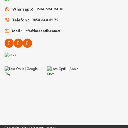
MU 11ZS 16K5S0 51
MU 54ZS ZVN70D 
Whatsapp:
0534 694 94 81
Telefon :
0850 840 52 72
14.498
₺
16
%45
26.360
₺
%45
30.907
₺
Mail :
info@laraoptik.com.tr
MIU MIU
MIU MIU
MU 04ZS 1AB5S0 50
MU 54YS 5AK30B 