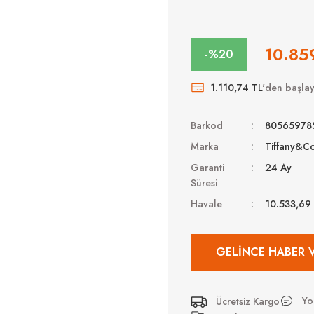
10.85
-%20
1.110,74 TL
'den başlaya
Barkod
80565978
Marka
Tiffany&Co
Garanti
24 Ay
Süresi
Havale
10.533,69
GELINCE HABER 
Yo
Ücretsiz Kargo