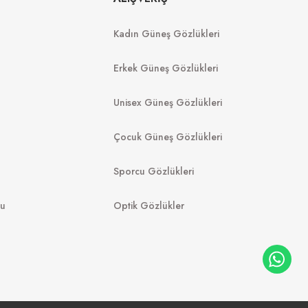
MU 04ZS 1AB5S0 50
Kadın Güneş Gözlükleri
8.988
₺
35
₺
16.489
₺
%45
29.980
₺
Erkek Güneş Gözlükleri
Unisex Güneş Gözlükleri
Çocuk Güneş Gözlükleri
Sporcu Gözlükleri
mu
Optik Gözlükler
FURLA
 58
SFUB28 0300 58