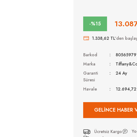
13.087
-%15
1.338,62 TL
'den başlay
Barkod
80565979
Marka
Tiffany&Co
Garanti
24 Ay
Süresi
Havale
12.694,72
GELINCE HABER 
Yo
Ücretsiz Kargo