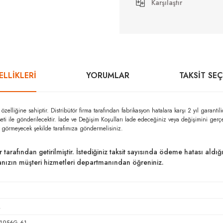
Karşılaştır
LLİKLERİ
YORUMLAR
TAKSIT SE
iğine sahiptir. Distribütör firma tarafından fabrikasyon hatalara karşı 2 yıl gara
seti ile gönderilecektir. İade ve Değişim Koşulları İade edeceğiniz veya değişimini ger
r görmeyecek şekilde tarafımıza göndermelisiniz.
ar tarafından getirilmiştir. İstediğiniz taksit sayısında ödeme hatası al
kanızın müşteri hizmetleri departmanından öğreniniz.
.