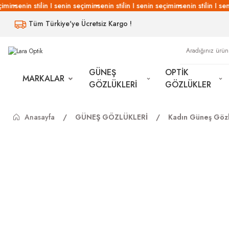
imin
senin stilin I senin seçimin
senin stilin I senin seçimin
senin stilin I sen
Tüm Türkiye'ye Ücretsiz Kargo !
GÜNEŞ
OPTİK
MARKALAR
GÖZLÜKLERİ
GÖZLÜKLER
Anasayfa
GÜNEŞ GÖZLÜKLERİ
Kadın Güneş Gözl