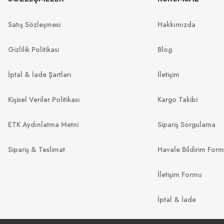
53
MU 07ZS 1425S0 56
Satış Sözleşmesi
Hakkımızda
%20
11.2
.967
₺
12.149
₺
%45
22.089
₺
Gizlilik Politikası
Blog
İptal & İade Şartları
İletişim
Kişisel Veriler Politikası
Kargo Takibi
ETK Aydınlatma Metni
Sipariş Sorgulama
Sipariş & Teslimat
Havale Bildirim For
İletişim Formu
FURLA
FURLA
İptal & İade
SFU972 07T1 51
51
SFUB18 589