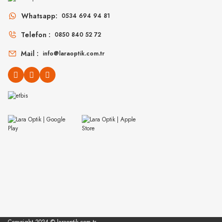
MU 54ZS 7OE5D1 
MU 54ZS ZVN70D 53
Whatsapp:
0534 694 94 81
Telefon :
0850 840 52 72
13
%45
25.394
₺
16.999
₺
%45
30.907
₺
Mail :
info@laraoptik.com.tr
VOGUE
MIU MIU
VO 5694SU W65613 
MU 54YS 5AK30B 80