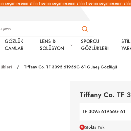
in seçimin
senin stilin I senin seçimin
senin stilin I senin seçimin
senin stilin
GÖZLÜK
LENS &
SPORCU
STİL
CAMLARI
SOLÜSYON
GÖZLÜKLERİ
YAR
ükleri
Tiffany Co. TF 3095 61956G 61 Güneş Gözlüğü
Tiffany Co. TF
TF 3095 61956G 61
Stokta Yok