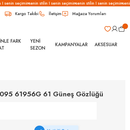
 I senin seçimin
senin stilin I senin seçimin
senin stilin I senin seçimin
senin 
Kargo Takibi
İletişim
Mağaza Yorumları
İNLE FARK
YENİ
KAMPANYALAR
AKSESUAR
AT
SEZON
 3095 61956G 61 Güneş Gözlüğü