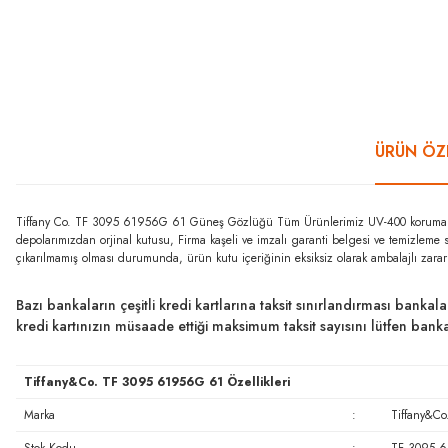
ÜRÜN ÖZE
Tiffany Co. TF 3095 61956G 61 Güneş Gözlüğü Tüm Ürünlerimiz UV-400 koruma özell
depolarımızdan orjinal kutusu, Firma kaşeli ve imzalı garanti belgesi ve temizleme 
çıkarılmamış olması durumunda, ürün kutu içeriğinin eksiksiz olarak ambalajlı zara
Bazı bankaların çeşitli kredi kartlarına taksit sınırlandırması bankal
kredi kartınızın müsaade ettiği maksimum taksit sayısını lütfen ban
Tiffany&Co. TF 3095 61956G 61 Özellikleri
Marka
:
Tiffany&Co