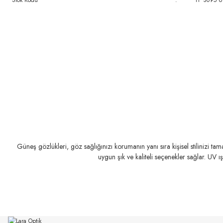
Stok Kodu
:
TF 3095 
Güneş gözlükleri, göz sağlığınızı korumanın yanı sıra kişisel stilinizi t
uygun şık ve kaliteli seçenekler sağlar. UV ı
MIU MIU
MIU MIU