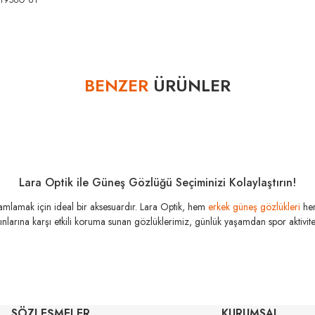
61956G 61
Bu ürüne ilk yorumu siz yapın!
BENZER
ÜRÜNLER
Yorum Yaz
Lara Optik ile Güneş Gözlüğü Seçiminizi Kolaylaştırın!
amamlamak için ideal bir aksesuardır. Lara Optik, hem
erkek güneş gözlükleri
he
şınlarına karşı etkili koruma sunan gözlüklerimiz, günlük yaşamdan spor aktivitele
MIU
MIU MIU
MU 03ZS 
SÖZLEŞMELER
KURUMSAL