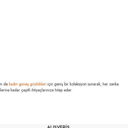
m de
kadın güneş gözlükleri
için geniş bir koleksiyon sunarak, her zevke
rine kadar çeşitli ihtiyaçlarınıza hitap eder.
 MIU
MIU MIU
13Q40D 54
ALIŞVERİŞ