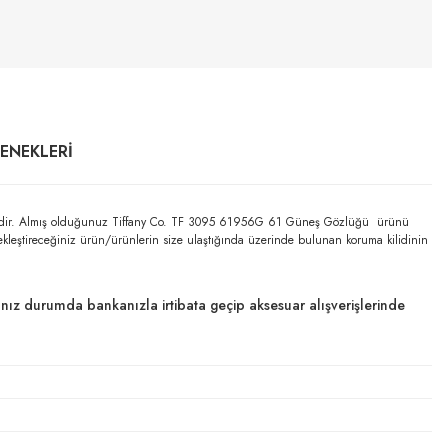
ÇENEKLERI
ntilidir. Almış olduğunuz Tiffany Co. TF 3095 61956G 61 Güneş Gözlüğü ürünü
çekleştireceğiniz ürün/ürünlerin size ulaştığında üzerinde bulunan koruma kilidinin
dığınız durumda bankanızla irtibata geçip aksesuar alışverişlerinde