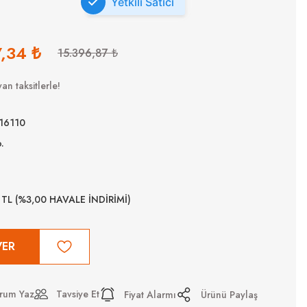
Yetkili Satıcı
,34 ₺
15.396,87 ₺
an taksitlerle!
16110
.
 TL (%3,00 HAVALE İNDİRİMİ)
VER
rum Yaz
Tavsiye Et
Fiyat Alarmı
Ürünü Paylaş