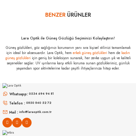
olarak ambalajlı zarar görmeyecek şekilde tarafımıza göndermelisiniz.
Bazı bankaların çeşitli kredi kartlarına taksit sınırlandırması
BENZER
ÜRÜNLER
Yorum Yaz
bankalar tarafından getirilmiştir. İstediğiniz taksit sayısında ödeme
hatası aldığınız durumda bankanızla irtibata geçip aksesuar
alışverişlerinde kredi kartınızın müsaade ettiği maksimum taksit
Lara Optik ile Güneş Gözlüğü Seçiminizi Kolaylaştırın!
sayısını lütfen bankanızın müşteri hizmetleri departmanından
öğreniniz.
Güneş gözlükleri, göz sağlığınızı korumanın yanı sıra kişisel stilinizi tamamlamak
için ideal bir aksesuardır. Lara Optik, hem
erkek güneş gözlükleri
hem de
kadın
güneş gözlükleri
için geniş bir koleksiyon sunarak, her zevke uygun şık ve kaliteli
Swarovski SK
7027 403371 56
seçenekler sağlar. UV ışınlarına karşı etkili koruma sunan gözlüklerimiz, günlük
Özellikleri
yaşamdan spor aktivitelerine kadar çeşitli ihtiyaçlarınıza hitap eder.
Marka
:
Swarovski
MIU MIU
MIU MIU
Stok Kodu
:
SK 7027 403371 56
MU 54ZS ZVN70D 53
MU 54ZS 7OE5D1 53
Whatsapp:
0534 694 94 81
Telefon :
0850 840 52 72
16.999
₺
13.967
₺
%45
30.907
₺
%45
25.394
₺
Mail :
info@laraoptik.com.tr