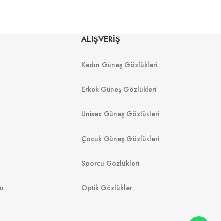
MIU MIU
U MIU
MU 03ZS 13Q40D 54
ALIŞVERİŞ
 1425S0 56
Kadın Güneş Gözlükleri
8.988
₺
%20
11.235
₺
12.149
₺
089
₺
Erkek Güneş Gözlükleri
Unisex Güneş Gözlükleri
Çocuk Güneş Gözlükleri
Sporcu Gözlükleri
mu
Optik Gözlükler
FURLA
GUE