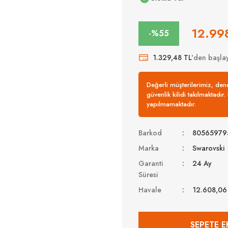
12.99
-%55
1.329,48 TL
'den başlay
Değerli müşterilerimiz, de
güvenlik kilidi takılmaktadır
yapılmamaktadır.
Barkod
80565979
Marka
Swarovski
Garanti
24 Ay
Süresi
Havale
12.608,06
SEPETE E