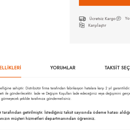
Yo
Ücretsiz Kargo
Karşılaştır
LLİKLERİ
YORUMLAR
TAKSIT SE
ine sahiptir. Distribütör firma tarafından fabrikasyon hatalara karşı 2 yıl garant
seti ile gönderilecektir. İade ve Değişim Koşulları İade edeceğiniz veya değişimini ger
r görmeyecek şekilde tarafımıza göndermelisiniz.
ar tarafından getirilmiştir. İstediğiniz taksit sayısında ödeme hatası al
kanızın müşteri hizmetleri departmanından öğreniniz.