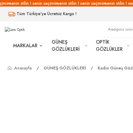
imin
senin stilin I senin seçimin
senin stilin I senin seçimin
senin stilin I sen
Tüm Türkiye'ye Ücretsiz Kargo !
GÜNEŞ
OPTİK
MARKALAR
GÖZLÜKLERİ
GÖZLÜKLER
Anasayfa
GÜNEŞ GÖZLÜKLERİ
Kadın Güneş Gözl