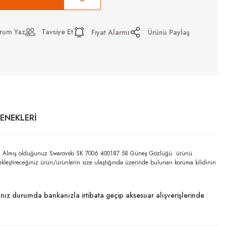
rum Yaz
Tavsiye Et
Fiyat Alarmı
Ürünü Paylaş
ÇENEKLERI
ilidir. Almış olduğunuz Swarovski SK 7006 400187 58 Güneş Gözlüğü ürünü
çekleştireceğiniz ürün/ürünlerin size ulaştığında üzerinde bulunan koruma kilidinin
dığınız durumda bankanızla irtibata geçip aksesuar alışverişlerinde