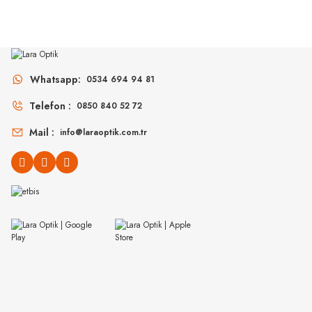
MIU MIU
MIU MIU
MU 11ZS 16K5S0 51
MU 54ZS ZVN70D 
Whatsapp:
0534 694 94 81
Telefon :
0850 840 52 72
14.498
₺
16
%45
26.360
₺
%45
30.907
₺
Mail :
info@laraoptik.com.tr