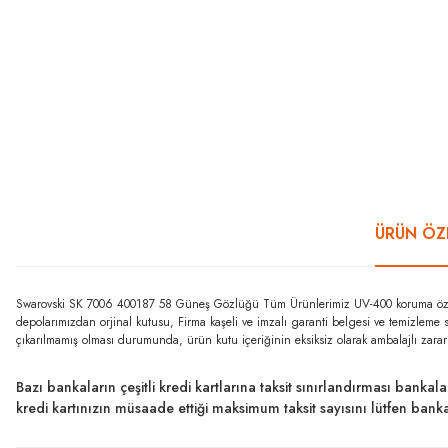
ÜRÜN ÖZE
Swarovski SK 7006 400187 58 Güneş Gözlüğü Tüm Ürünlerimiz UV-400 koruma özelliğ
depolarımızdan orjinal kutusu, Firma kaşeli ve imzalı garanti belgesi ve temizleme 
çıkarılmamış olması durumunda, ürün kutu içeriğinin eksiksiz olarak ambalajlı zara
Bazı bankaların çeşitli kredi kartlarına taksit sınırlandırması bankal
kredi kartınızın müsaade ettiği maksimum taksit sayısını lütfen ban