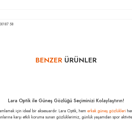
00187 58
Bu ürüne ilk yorumu siz yapın!
BENZER
ÜRÜNLER
Yorum Yaz
Lara Optik ile Güneş Gözlüğü Seçiminizi Kolaylaştırın!
amamlamak için ideal bir aksesuardır. Lara Optik, hem
erkek güneş gözlükleri
he
şınlarına karşı etkili koruma sunan gözlüklerimiz, günlük yaşamdan spor aktivitele