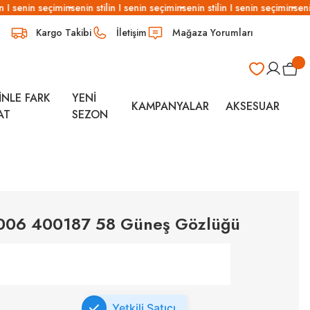
 I senin seçimin
senin stilin I senin seçimin
senin stilin I senin seçimin
senin 
Kargo Takibi
İletişim
Mağaza Yorumları
İNLE FARK
YENİ
KAMPANYALAR
AKSESUAR
AT
SEZON
7006 400187 58 Güneş Gözlüğü
Yetkili Satıcı