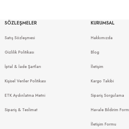
MIU MIU
MI
SÖZLEŞMELER
KURUMSAL
MU 54ZS 7OE5D1 53
MU 07ZS
53
Satış Sözleşmesi
Hakkımızda
13.967
₺
%45
25.394
₺
%45
22.
.999
₺
Gizlilik Politikası
Blog
İptal & İade Şartları
İletişim
Kişisel Veriler Politikası
Kargo Takibi
ETK Aydınlatma Metni
Sipariş Sorgulama
Sipariş & Teslimat
Havale Bildirim For
İletişim Formu
VO