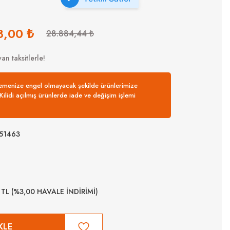
8,00 ₺
28.884,44 ₺
an taksitlerle!
nemenize engel olmayacak şekilde ürünlerimize
. Kilidi açılmış ürünlerde iade ve değişim işlemi
51463
 TL (%3,00 HAVALE İNDİRİMİ)
KLE