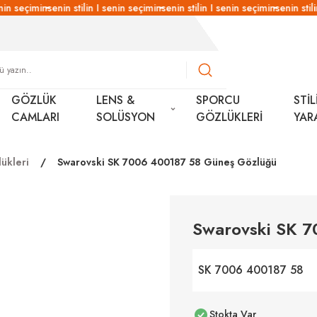
in seçimin
senin stilin I senin seçimin
senin stilin I senin seçimin
senin stilin
GÖZLÜK
LENS &
SPORCU
STİL
CAMLARI
SOLÜSYON
GÖZLÜKLERİ
YAR
ükleri
Swarovski SK 7006 400187 58 Güneş Gözlüğü
Swarovski SK 
SK 7006 400187 58
Stokta Var