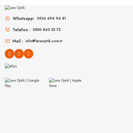
MU 11ZS 16K5S0 51
MU 54ZS ZVN70D 
Whatsapp:
0534 694 94 81
Telefon :
0850 840 52 72
14.498
₺
16
%45
26.360
₺
%45
30.907
₺
Mail :
info@laraoptik.com.tr
MIU MIU
MIU MIU