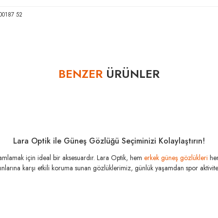
00187 52
Bu ürüne ilk yorumu siz yapın!
BENZER
ÜRÜNLER
Yorum Yaz
Lara Optik ile Güneş Gözlüğü Seçiminizi Kolaylaştırın!
amamlamak için ideal bir aksesuardır. Lara Optik, hem
erkek güneş gözlükleri
he
şınlarına karşı etkili koruma sunan gözlüklerimiz, günlük yaşamdan spor aktivitele
MIU MIU
MI