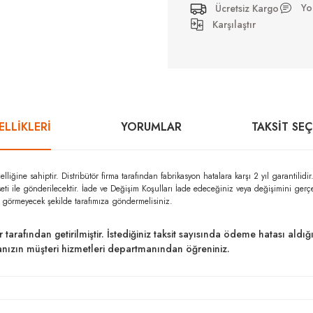
Yo
Ücretsiz Kargo
Karşılaştır
LLİKLERİ
YORUMLAR
TAKSIT SE
ine sahiptir. Distribütör firma tarafından fabrikasyon hatalara karşı 2 yıl garanti
seti ile gönderilecektir. İade ve Değişim Koşulları İade edeceğiniz veya değişimini ger
r görmeyecek şekilde tarafımıza göndermelisiniz.
ar tarafından getirilmiştir. İstediğiniz taksit sayısında ödeme hatası al
kanızın müşteri hizmetleri departmanından öğreniniz.