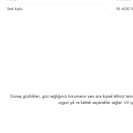
Stok Kodu
:
SK 6030 1
Güneş gözlükleri, göz sağlığınızı korumanın yanı sıra kişisel stilinizi t
uygun şık ve kaliteli seçenekler sağlar. UV ı
MIU MIU
MIU MIU