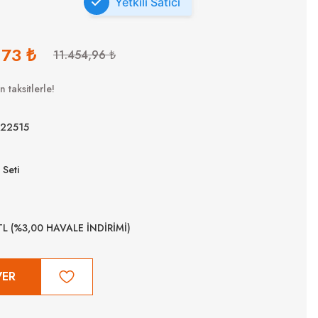
Yetkili Satıcı
,73 ₺
11.454,96 ₺
 taksitlerle!
22515
Seti
TL (%3,00 HAVALE İNDİRİMİ)
VER