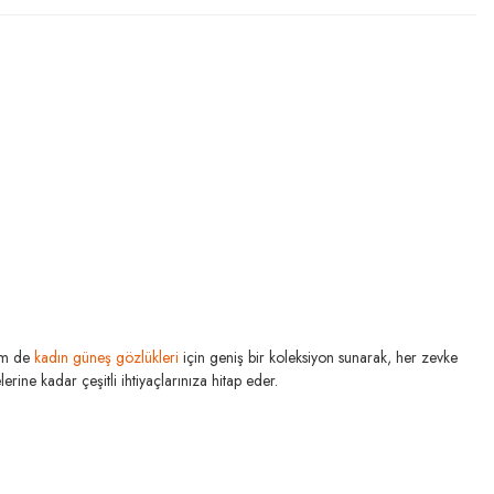
m de
kadın güneş gözlükleri
için geniş bir koleksiyon sunarak, her zevke
rine kadar çeşitli ihtiyaçlarınıza hitap eder.
MIU MIU
U MIU