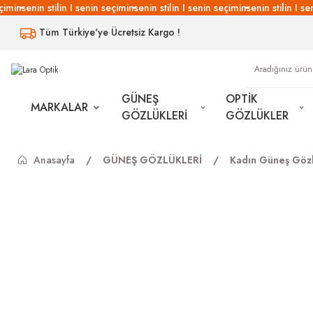
imin
senin stilin I senin seçimin
senin stilin I senin seçimin
senin stilin I sen
Tüm Türkiye'ye Ücretsiz Kargo !
GÜNEŞ
OPTİK
MARKALAR
GÖZLÜKLERİ
GÖZLÜKLER
Anasayfa
GÜNEŞ GÖZLÜKLERİ
Kadın Güneş Gözl