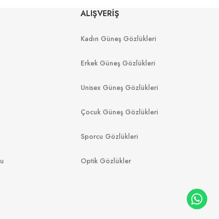
MU 03ZS 13Q40D 54
ALIŞVERİŞ
 1425S0 56
Kadın Güneş Gözlükleri
8.988
₺
%20
11.235
₺
12.149
₺
089
₺
Erkek Güneş Gözlükleri
Unisex Güneş Gözlükleri
Çocuk Güneş Gözlükleri
Sporcu Gözlükleri
mu
Optik Gözlükler
FURLA
GUE
SFU972 07T1 51
U W65613 51