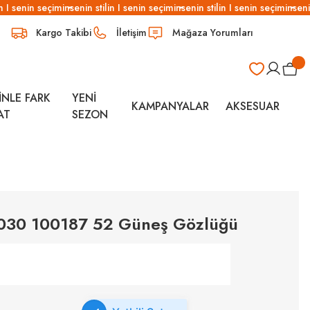
 I senin seçimin
senin stilin I senin seçimin
senin stilin I senin seçimin
senin 
Kargo Takibi
İletişim
Mağaza Yorumları
İNLE FARK
YENİ
KAMPANYALAR
AKSESUAR
AT
SEZON
6030 100187 52 Güneş Gözlüğü