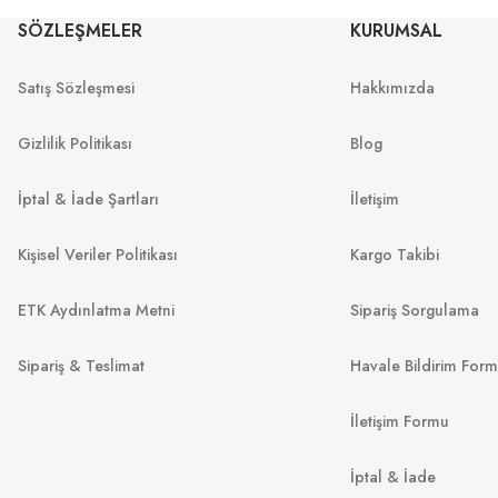
SÖZLEŞMELER
KURUMSAL
MU 54ZS 7OE5D1 53
MU 07ZS
53
Satış Sözleşmesi
Hakkımızda
13.967
₺
%45
25.394
₺
%45
22.
.999
₺
Gizlilik Politikası
Blog
İptal & İade Şartları
İletişim
Kişisel Veriler Politikası
Kargo Takibi
ETK Aydınlatma Metni
Sipariş Sorgulama
Sipariş & Teslimat
Havale Bildirim For
İletişim Formu
VO
MIU MIU
İptal & İade
VO 5694S