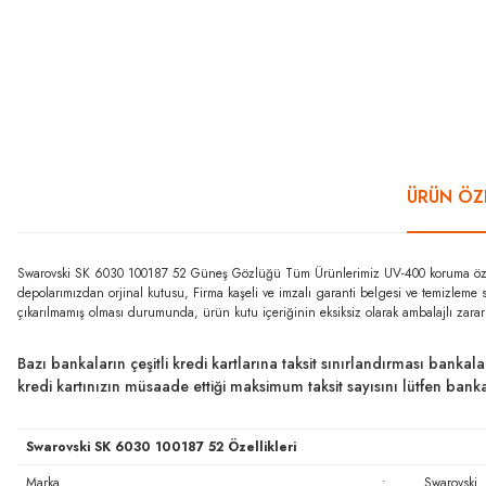
ÜRÜN ÖZE
Swarovski SK 6030 100187 52 Güneş Gözlüğü Tüm Ürünlerimiz UV-400 koruma özelliğ
depolarımızdan orjinal kutusu, Firma kaşeli ve imzalı garanti belgesi ve temizleme 
çıkarılmamış olması durumunda, ürün kutu içeriğinin eksiksiz olarak ambalajlı zara
Bazı bankaların çeşitli kredi kartlarına taksit sınırlandırması bankal
kredi kartınızın müsaade ettiği maksimum taksit sayısını lütfen ban
Swarovski SK 6030 100187 52 Özellikleri
Marka
:
Swarovski