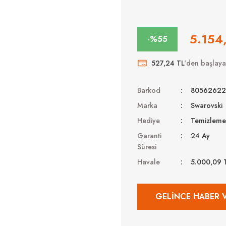
5.154
-%55
527,24 TL
'den başlayan
Barkod
80562622
Marka
Swarovski
Hediye
Temizleme 
Garanti
24 Ay
Süresi
Havale
5.000,09 
GELINCE HABER 