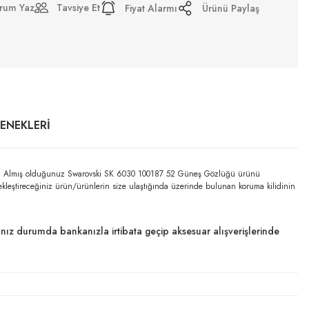
rum Yaz
Tavsiye Et
Fiyat Alarmı
Ürünü Paylaş
ÇENEKLERI
lidir. Almış olduğunuz Swarovski SK 6030 100187 52 Güneş Gözlüğü ürünü
çekleştireceğiniz ürün/ürünlerin size ulaştığında üzerinde bulunan koruma kilidinin
dığınız durumda bankanızla irtibata geçip aksesuar alışverişlerinde