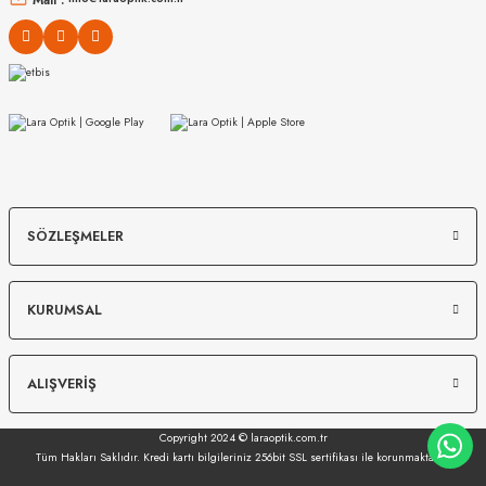
MIU MIU
MIU MIU
SÖZLEŞMELER
MU 54ZS 7OE5D1 53
MU 07ZS 1425S0 56
KURUMSAL
13.967
₺
12.149
₺
%45
25.394
₺
%45
22.089
₺
ALIŞVERİŞ
Copyright 2024 © laraoptik.com.tr
Tüm Hakları Saklıdır. Kredi kartı bilgileriniz 256bit SSL sertifikası ile korunmaktadır.