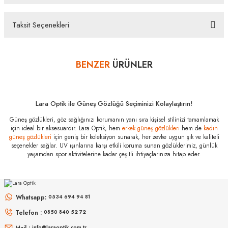
Firma kaşeli ve imzalı garanti belgesi ve temizleme seti ile gönderilecektir. İade ve Değişim
Koşulları İade edeceğiniz veya değişimini gerçekleştireceğiniz ürün/ürünlerin size ulaştığında
üzerinde bulunan koruma kilidinin çıkarılmamış olması durumunda, ürün kutu içeriğinin
Taksit Seçenekleri
eksiksiz olarak ambalajlı zarar görmeyecek şekilde tarafımıza göndermelisiniz.
Bu ürüne ilk yorumu siz yapın!
Bazı bankaların çeşitli kredi kartlarına taksit sınırlandırması
bankalar tarafından getirilmiştir. İstediğiniz taksit sayısında ödeme
BENZER
ÜRÜNLER
Yorum Yaz
hatası aldığınız durumda bankanızla irtibata geçip aksesuar
alışverişlerinde kredi kartınızın müsaade ettiği maksimum taksit
sayısını lütfen bankanızın müşteri hizmetleri departmanından
öğreniniz.
Lara Optik ile Güneş Gözlüğü Seçiminizi Kolaylaştırın!
Swarovski SK
Güneş gözlükleri, göz sağlığınızı korumanın yanı sıra kişisel stilinizi tamamlamak
6012 101173 52
için ideal bir aksesuardır. Lara Optik, hem
erkek güneş gözlükleri
hem de
kadın
Özellikleri
güneş gözlükleri
için geniş bir koleksiyon sunarak, her zevke uygun şık ve kaliteli
seçenekler sağlar. UV ışınlarına karşı etkili koruma sunan gözlüklerimiz, günlük
Marka
:
Swarovski
yaşamdan spor aktivitelerine kadar çeşitli ihtiyaçlarınıza hitap eder.
Stok Kodu
:
SK 6012 101173 52
MIU MIU
MIU MIU
MU 54ZS ZVN70D 53
MU 11ZS 16K5S0 51
Whatsapp:
0534 694 94 81
Telefon :
0850 840 52 72
16.999
₺
14.498
₺
%45
30.907
₺
%45
26.360
₺
Mail :
info@laraoptik.com.tr