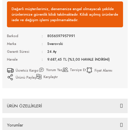
Değerli müşterilerimiz, denemenize engel olmayacak şekilde
ürünlerimize güvenlik kilidi takılmaktadır. Kilidi açılmış ürünlerde
iade ve değişim işlemi yapılmamaktadır.
Barkod
8056597957991
Marka
Swarovski
Garanti Süresi
24 Ay
Havale
9.687,45 TL (%3,00 HAVALE İNDİRİMİ)
Yorum Yaz
Tavsiye Et
Ücretsiz Kargo
Fiyat Alarmı
Karşılaştır
Ürünü Paylaş
ÜRÜN ÖZELLİKLERİ
Swarovski SK 6012 101173 52 Güneş Gözlüğü Tüm Ürünlerimiz UV-400 koruma özelliğine
sahiptir. Distribütör firma tarafından fabrikasyon hatalara karşı 2 yıl garantilidir. Almış
Yorumlar
olduğunuz Swarovski SK 6012 101173 52 Güneş Gözlüğü ürünü depolarımızdan orjinal kutusu,