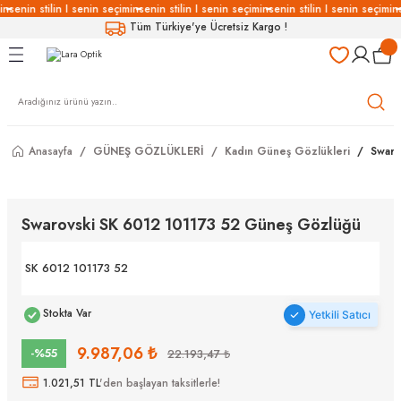
in
senin stilin I senin seçimin
senin stilin I senin seçimin
senin stilin I senin seçimin
s
Geri Dön
Geri Dön
Geri Dön
Geri Dön
Tüm Türkiye'ye Ücretsiz Kargo !
LÜKLERİ
LÜKLER
LÜSYON
Gözlükleri
özlükler
Anasayfa
GÜNEŞ GÖZLÜKLERİ
Kadın Güneş Gözlükleri
Swaro
Gözlükleri
özlükler
 Gözlükleri
Gözlükler
Swarovski SK 6012 101173 52 Güneş Gözlüğü
Gözlükleri
Gözlükler
SK 6012 101173 52
Stokta Var
Yetkili Satıcı
9.987,06 ₺
-%55
22.193,47 ₺
1.021,51 TL
'den başlayan taksitlerle!