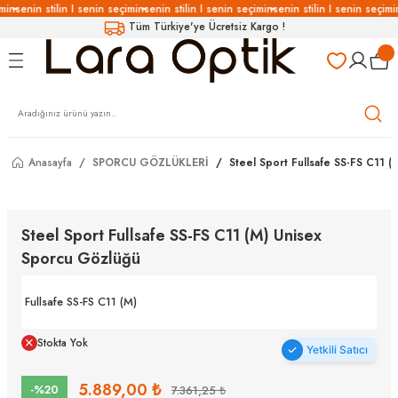
min
senin stilin I senin seçimin
senin stilin I senin seçimin
senin stilin I senin seçimi
Geri Dön
Geri Dön
Geri Dön
Geri Dön
Tüm Türkiye'ye Ücretsiz Kargo !
LÜKLERİ
LÜKLER
LÜSYON
Gözlükleri
özlükler
Gözlükleri
özlükler
Anasayfa
SPORCU GÖZLÜKLERİ
Steel Sport Fullsafe SS-FS C11 
 Gözlükleri
Gözlükler
Steel Sport Fullsafe SS-FS C11 (M) Unisex
Sporcu Gözlüğü
Gözlükleri
Gözlükler
Fullsafe SS-FS C11 (M)
Stokta Yok
Yetkili Satıcı
5.889,00 ₺
-%20
7.361,25 ₺