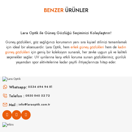
öğreniniz.
BENZER
ÜRÜNLER
Yorum Yaz
Steel Sport
Fullsafe SS-FS
C11 (M)
Özellikleri
Lara Optik ile Güneş Gözlüğü Seçiminizi Kolaylaştırın!
Marka
:
Steel Sport
Güneş gözlükleri, göz sağlığınızı korumanın yanı sıra kişisel stilinizi tamamlamak
Stok Kodu
:
Fullsafe SS-FS C11 (M)
için ideal bir aksesuardır. Lara Optik, hem
erkek güneş gözlükleri
hem de
kadın
SERENGETI
güneş gözlükleri
için geniş bir koleksiyon sunarak, her zevke uygun şık ve kaliteli
seçenekler sağlar. UV ışınlarına karşı etkili koruma sunan gözlüklerimiz, günlük
Spello 8798 58
yaşamdan spor aktivitelerine kadar çeşitli ihtiyaçlarınıza hitap eder.
SERENGETI
Dorwinn SS578002 61
0
₺
Whatsapp:
0534 694 94 81
0
₺
Telefon :
0850 840 52 72
Mail :
info@laraoptik.com.tr