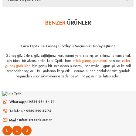
alışverişlerinde kredi kartınızın müsaade ettiği maksimum taksit
Bu ürüne ilk yorumu siz yapın!
sayısını lütfen bankanızın müşteri hizmetleri departmanından
öğreniniz.
BENZER
ÜRÜNLER
Yorum Yaz
Steel Sport
Fullsafe SS-FS
C04 (M)
Özellikleri
Lara Optik ile Güneş Gözlüğü Seçiminizi Kolaylaştırın!
Marka
:
Steel Sport
Güneş gözlükleri, göz sağlığınızı korumanın yanı sıra kişisel stilinizi tamamlamak
Stok Kodu
:
Fullsafe SS-FS C04 (M)
için ideal bir aksesuardır. Lara Optik, hem
erkek güneş gözlükleri
hem de
kadın
SERENGETI
güneş gözlükleri
için geniş bir koleksiyon sunarak, her zevke uygun şık ve kaliteli
seçenekler sağlar. UV ışınlarına karşı etkili koruma sunan gözlüklerimiz, günlük
Spello 8798 58
yaşamdan spor aktivitelerine kadar çeşitli ihtiyaçlarınıza hitap eder.
SERENGETI
Dorwinn SS578002 61
0
₺
Whatsapp:
0534 694 94 81
0
₺
Telefon :
0850 840 52 72
Mail :
info@laraoptik.com.tr
YENI
YENI