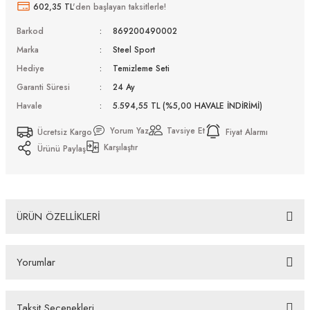
602,35 TL
'den başlayan taksitlerle!
Barkod
869200490002
Marka
Steel Sport
Hediye
Temizleme Seti
Garanti Süresi
24 Ay
Havale
5.594,55 TL (%5,00 HAVALE İNDİRİMİ)
Yorum Yaz
Tavsiye Et
Ücretsiz Kargo
Fiyat Alarmı
Karşılaştır
Ürünü Paylaş
ÜRÜN ÖZELLİKLERİ
Steel Sport Fullsafe SS-FS C04 (M) Unisex Sporcu Gözlüğü
Yorumlar
Bazı bankaların çeşitli kredi kartlarına taksit sınırlandırması
bankalar tarafından getirilmiştir. İstediğiniz taksit sayısında ödeme
hatası aldığınız durumda bankanızla irtibata geçip aksesuar
Taksit Seçenekleri