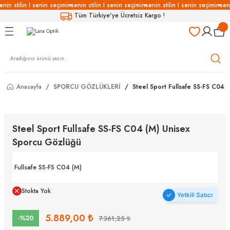
enin stilin I senin seçimin
senin stilin I senin seçimin
senin stilin I senin seçimin
seni
Geri Dön
Geri Dön
Geri Dön
Geri Dön
Tüm Türkiye'ye Ücretsiz Kargo !
LÜKLERİ
LÜKLER
LÜSYON
Gözlükleri
özlükler
Anasayfa
SPORCU GÖZLÜKLERİ
Steel Sport Fullsafe SS-FS C04 
Gözlükleri
özlükler
 Gözlükleri
Gözlükler
Steel Sport Fullsafe SS-FS C04 (M) Unisex
Sporcu Gözlüğü
Gözlükleri
Gözlükler
Fullsafe SS-FS C04 (M)
Stokta Yok
Yetkili Satıcı
5.889,00 ₺
-%20
7.361,25 ₺