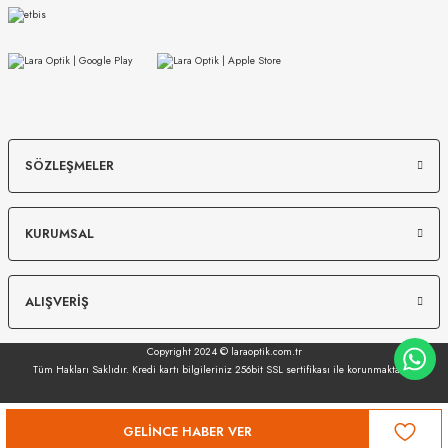
PHILIPP PLEIN
PHILIPP PLEIN
SPP203 0Z42 58
SPP239 0300 62
SÖZLEŞMELER
16.848
₺
19.998
₺
%55
37.442
₺
%55
44.440
₺
KURUMSAL
ALIŞVERİŞ
Copyright 2024 © laraoptik.com.tr
Tüm Hakları Saklıdır. Kredi kartı bilgileriniz 256bit SSL sertifikası ile korunmaktadır.
GELINCE HABER VER
PHILIPP PLEIN
MIU MIU