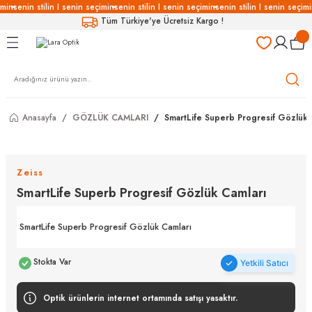
imin
senin stilin I senin seçimin
senin stilin I senin seçimin
senin stilin I senin seçimi
Geri Dön
Geri Dön
Geri Dön
Geri Dön
Tüm Türkiye'ye Ücretsiz Kargo !
LÜKLERİ
LÜKLER
LÜSYON
Gözlükleri
özlükler
Anasayfa
GÖZLÜK CAMLARI
SmartLife Superb Progresif Gözlük 
Gözlükleri
özlükler
 Gözlükleri
Gözlükler
Zeiss
SmartLife Superb Progresif Gözlük Camları
Gözlükleri
Gözlükler
SmartLife Superb Progresif Gözlük Camları
Stokta Var
Yetkili Satıcı
Optik ürünlerin internet ortamında satışı yasaktır.