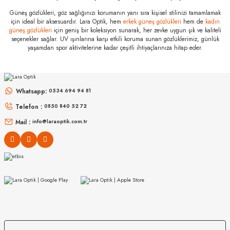
Marka
:
Zeiss
Güneş gözlükleri, göz sağlığınızı korumanın yanı sıra kişisel stilinizi tamamlamak
Stok Kodu
:
SmartLife Superb Progresif Gözlük Camları
için ideal bir aksesuardır. Lara Optik, hem
erkek güneş gözlükleri
hem de
kadın
güneş gözlükleri
için geniş bir koleksiyon sunarak, her zevke uygun şık ve kaliteli
seçenekler sağlar. UV ışınlarına karşı etkili koruma sunan gözlüklerimiz, günlük
yaşamdan spor aktivitelerine kadar çeşitli ihtiyaçlarınıza hitap eder.
Whatsapp:
0534 694 94 81
Telefon :
0850 840 52 72
ZEISS
Mail :
info@laraoptik.com.tr
Zeiss SmartLife Individual Progresif G. Camları