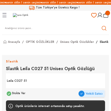
imin
senin stilin I senin seçimin
senin stilin I senin seçimin
senin stilin I senin seçim
Geri Dön
Geri Dön
Geri Dön
Geri Dön
Tüm Türkiye'ye Ücretsiz Kargo !
LÜKLERİ
LÜKLER
LÜSYON
Gözlükleri
özlükler
Anasayfa
OPTİK GÖZLÜKLER
Unisex Optik Gözlükler
Slastik
Gözlükleri
özlükler
 Gözlükleri
Gözlükler
Slastik
Slastik Leila C027 51 Unisex Optik Gözlüğü
Gözlükleri
Gözlükler
Leila C027 51
Stokta Var
Yetkili Satıcı
Optik ürünlerin internet ortamında satışı yasaktır.