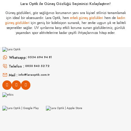
Marka
:
Slastik
Lara Optik ile Güneş Gözlüğü Seçiminizi Kolaylaştırın!
Stok Kodu
:
Leila C027 51
Güneş gözlükleri, göz sağlığınızı korumanın yanı sıra kişisel stilinizi tamamlamak
için ideal bir aksesuardır. Lara Optik, hem
erkek güneş gözlükleri
hem de
kadın
SLASTIK
SLASTIK
güneş gözlükleri
için geniş bir koleksiyon sunarak, her zevke uygun şık ve kaliteli
seçenekler sağlar. UV ışınlarına karşı etkili koruma sunan gözlüklerimiz, günlük
Leila C024 51
Jabba C006 55
yaşamdan spor aktivitelerine kadar çeşitli ihtiyaçlarınıza hitap eder.
LOOL
Lool Hangar 470 DBBL 47
Whatsapp:
0534 694 94 81
Telefon :
0850 840 52 72
Mail :
info@laraoptik.com.tr
SLASTIK
SLASTIK
Jabba 024 55
SLASTIK
Jabba C004 55
Greedo C001 XL 56