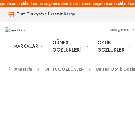
imin
senin stilin I senin seçimin
senin stilin I senin seçimin
senin stilin I se
Tüm Türkiye'ye Ücretsiz Kargo !
GÜNEŞ
OPTİK
MARKALAR
GÖZLÜKLERİ
GÖZLÜKLER
Anasayfa
OPTİK GÖZLÜKLER
Unisex Optik Gözlü