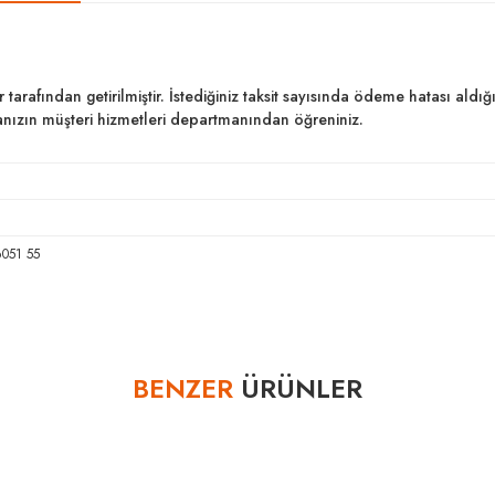
ar tarafından getirilmiştir. İstediğiniz taksit sayısında ödeme hatası al
kanızın müşteri hizmetleri departmanından öğreniniz.
051 55
Bu ürüne ilk yorumu siz yapın!
BENZER
ÜRÜNLER
Yorum Yaz