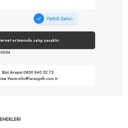
Yetkili Satıcı
ternet ortamında satışı yasaktır.
60054
Bizi Arayın:
0850 840 52 72
ize Yazın:
info@laraoptik.com.tr
ÇENEKLERI