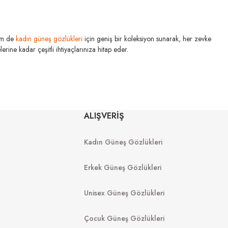
m de
kadın güneş gözlükleri
için geniş bir koleksiyon sunarak, her zevke
STIK
rine kadar çeşitli ihtiyaçlarınıza hitap eder.
SLASTIK
 024 55
Greedo C001 XL 56
ALIŞVERİŞ
Kadın Güneş Gözlükleri
Erkek Güneş Gözlükleri
Unisex Güneş Gözlükleri
Çocuk Güneş Gözlükleri