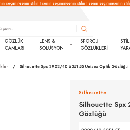
nin seçimin
senin stilin I senin seçimin
senin stilin I senin seçimin
senin stili
GÖZLÜK
LENS &
SPORCU
STİL
CAMLARI
SOLÜSYON
GÖZLÜKLERİ
YAR
kler
Silhouette Spx 2902/40 6051 55 Unisex Optik Gözlüğü
Silhouette
Silhouette Spx
Gözlüğü