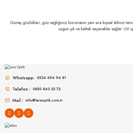
Güneş gözlükleri, göz sağlığınızı korumanın yanı sıra kişisel stilinizi t
SLASTIK
SLAS
uygun şık ve kaliteli seçenekler sağlar. UV ı
Leila C027 51
Leila C
LOOL
Lool Hangar 470 DBBL 47
Whatsapp:
0534 694 94 81
Telefon :
0850 840 52 72
Mail :
info@laraoptik.com.tr