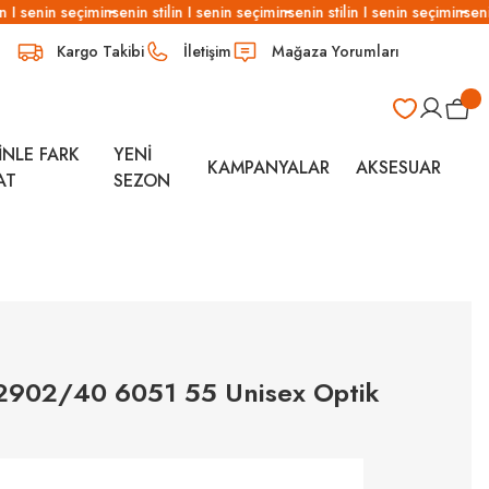
n I senin seçimin
senin stilin I senin seçimin
senin stilin I senin seçimin
senin
Kargo Takibi
İletişim
Mağaza Yorumları
İNLE FARK
YENİ
KAMPANYALAR
AKSESUAR
AT
SEZON
 2902/40 6051 55 Unisex Optik