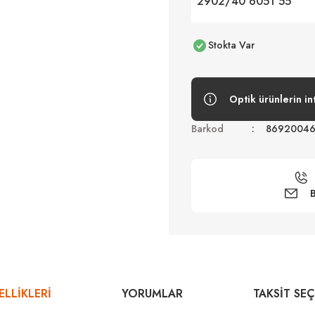
2902/40 6051 55
Stokta Var
Optik ürünlerin in
Barkod
8692004
B
LLİKLERİ
YORUMLAR
TAKSIT SE