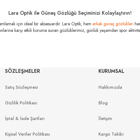
Lara Optik ile Güneş Gözlüğü Seçiminizi Kolaylaştırın!
amamlamak için ideal bir aksesuardır. Lara Optik, hem
erkek güneş gözlükleri
he
SLA
TIK
SLASTIK
SLASTIK
şınlarına karşı etkili koruma sunan gözlüklerimiz, günlük yaşamdan spor aktivitele
Jabba
024 51
Jabba C006 55
Jabba C004 55
SÖZLEŞMELER
KURUMSAL
Satış Sözleşmesi
Hakkımızda
Gizlilik Politikası
Blog
İptal & İade Şartları
İletişim
Kişisel Veriler Politikası
Kargo Takibi