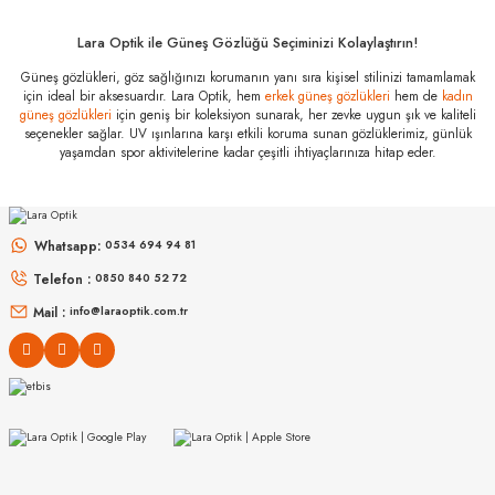
Özellikleri
Marka
:
Silhouette
Lara Optik ile Güneş Gözlüğü Seçiminizi Kolaylaştırın!
Stok Kodu
:
1590/75 4140 54
Güneş gözlükleri, göz sağlığınızı korumanın yanı sıra kişisel stilinizi tamamlamak
için ideal bir aksesuardır. Lara Optik, hem
erkek güneş gözlükleri
hem de
kadın
güneş gözlükleri
için geniş bir koleksiyon sunarak, her zevke uygun şık ve kaliteli
SILHOUETTE
SILHOUETTE
SILHOUETTE
seçenekler sağlar. UV ışınlarına karşı etkili koruma sunan gözlüklerimiz, günlük
yaşamdan spor aktivitelerine kadar çeşitli ihtiyaçlarınıza hitap eder.
1604/75 5214 52
1603/75 3530 53
1609/75 5020 54
0
₺
Whatsapp:
0534 694 94 81
Telefon :
0850 840 52 72
Mail :
info@laraoptik.com.tr
SILHOUETTE
SILHOUETTE
SILHOUETTE
1601/75 8510 52
1601/75 4110 52
1603/75 4030 55