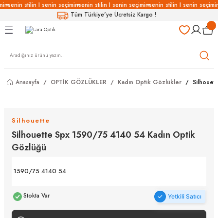
min
senin stilin I senin seçimin
senin stilin I senin seçimin
senin stilin I senin seçimi
Geri Dön
Geri Dön
Geri Dön
Geri Dön
Tüm Türkiye'ye Ücretsiz Kargo !
LÜKLERİ
LÜKLER
LÜSYON
Gözlükleri
özlükler
Anasayfa
OPTİK GÖZLÜKLER
Kadın Optik Gözlükler
Silhouet
Gözlükleri
özlükler
 Gözlükleri
Gözlükler
Silhouette
Silhouette Spx 1590/75 4140 54 Kadın Optik
Gözlükleri
Gözlükler
Gözlüğü
1590/75 4140 54
Stokta Var
Yetkili Satıcı