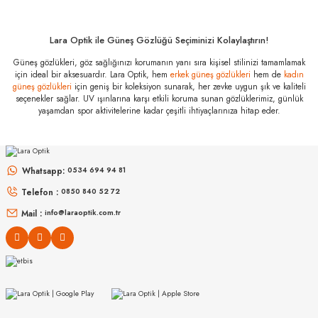
alışverişlerinde kredi kartınızın müsaade ettiği maksimum taksit
sayısını lütfen bankanızın müşteri hizmetleri departmanından
öğreniniz.
Lara Optik ile Güneş Gözlüğü Seçiminizi Kolaylaştırın!
Serengeti Hamel
Güneş gözlükleri, göz sağlığınızı korumanın yanı sıra kişisel stilinizi tamamlamak
8929 50
için ideal bir aksesuardır. Lara Optik, hem
erkek güneş gözlükleri
hem de
kadın
Özellikleri
güneş gözlükleri
için geniş bir koleksiyon sunarak, her zevke uygun şık ve kaliteli
seçenekler sağlar. UV ışınlarına karşı etkili koruma sunan gözlüklerimiz, günlük
Marka
:
Serengeti
yaşamdan spor aktivitelerine kadar çeşitli ihtiyaçlarınıza hitap eder.
Stok Kodu
:
Hamel 8929 50
MIU MIU
MIU MIU
MU 54ZS ZVN70D 53
MU 11ZS 16K5S0 51
Whatsapp:
0534 694 94 81
Telefon :
0850 840 52 72
16.999
₺
14.498
₺
%45
30.907
₺
%45
26.360
₺
Mail :
info@laraoptik.com.tr