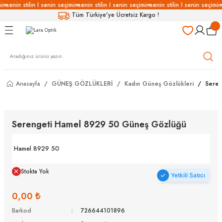
in
senin stilin I senin seçimin
senin stilin I senin seçimin
senin stilin I senin seçimin
Geri Dön
Geri Dön
Geri Dön
Geri Dön
Tüm Türkiye'ye Ücretsiz Kargo !
LÜKLERİ
LÜKLER
LÜSYON
Gözlükleri
özlükler
Anasayfa
GÜNEŞ GÖZLÜKLERİ
Kadın Güneş Gözlükleri
Seren
Gözlükleri
özlükler
 Gözlükleri
Gözlükler
Serengeti Hamel 8929 50 Güneş Gözlüğü
Gözlükleri
Gözlükler
Hamel 8929 50
Stokta Yok
Yetkili Satıcı
0,00 ₺
Barkod
726644101896