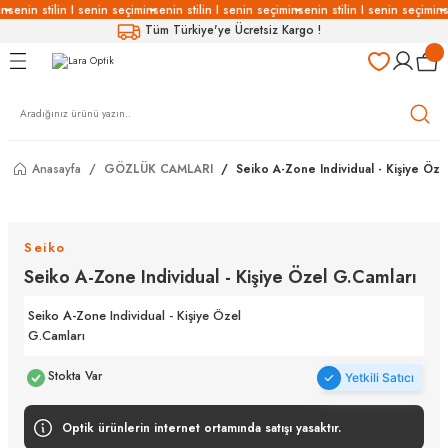
in
senin stilin I senin seçimin
senin stilin I senin seçimin
senin stilin I senin seçimin
s
Geri Dön
Geri Dön
Geri Dön
Geri Dön
Tüm Türkiye'ye Ücretsiz Kargo !
LÜKLERİ
LÜKLER
LÜSYON
Gözlükleri
özlükler
Anasayfa
GÖZLÜK CAMLARI
Seiko A-Zone Individual - Kişiye Öze
Gözlükleri
özlükler
 Gözlükleri
Gözlükler
Seiko
Seiko A-Zone Individual - Kişiye Özel G.Camları
Gözlükleri
Gözlükler
Seiko A-Zone Individual - Kişiye Özel
G.Camları
Stokta Var
Yetkili Satıcı
Optik ürünlerin internet ortamında satışı yasaktır.