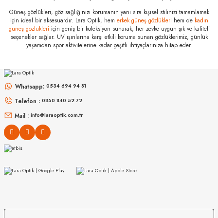
Marka
:
Seiko
Güneş gözlükleri, göz sağlığınızı korumanın yanı sıra kişisel stilinizi tamamlamak
için ideal bir aksesuardır. Lara Optik, hem
erkek güneş gözlükleri
hem de
kadın
Stok Kodu
:
Seiko A-Zone Individual - Kişiye Özel G.Camları
güneş gözlükleri
için geniş bir koleksiyon sunarak, her zevke uygun şık ve kaliteli
seçenekler sağlar. UV ışınlarına karşı etkili koruma sunan gözlüklerimiz, günlük
yaşamdan spor aktivitelerine kadar çeşitli ihtiyaçlarınıza hitap eder.
Whatsapp:
0534 694 94 81
Telefon :
0850 840 52 72
ZEISS
Mail :
info@laraoptik.com.tr
Zeiss SmartLife Individual Progresif G. Camları