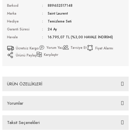
Barkod
889652517148
Marka
Saint Laurent
Hediye
Temizleme Seti
Garanti Süresi
24 Ay
Havale
16.795,07 TL (%3,00 HAVALE İNDİRİMİ)
Yorum Yaz
Tavsiye Et
Ücretsiz Kargo
Fiyat Alarmı
Karşılaştır
Ürünü Paylaş
ÜRÜN ÖZELLİKLERİ
Saint Laurent SL M140 003 56 Güneş Gözlüğü
Yorumlar
Bazı bankaların çeşitli kredi kartlarına taksit sınırlandırması
bankalar tarafından getirilmiştir. İstediğiniz taksit sayısında ödeme
hatası aldığınız durumda bankanızla irtibata geçip aksesuar
Taksit Seçenekleri
Bu ürüne ilk yorumu siz yapın!
alışverişlerinde kredi kartınızın müsaade ettiği maksimum taksit