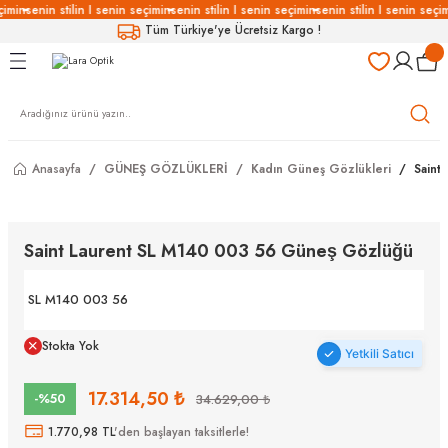
çimin
senin stilin I senin seçimin
senin stilin I senin seçimin
senin stilin I senin seçim
Geri Dön
Geri Dön
Geri Dön
Geri Dön
Tüm Türkiye'ye Ücretsiz Kargo !
LÜKLERİ
LÜKLER
LÜSYON
Gözlükleri
özlükler
Anasayfa
GÜNEŞ GÖZLÜKLERİ
Kadın Güneş Gözlükleri
Saint
Gözlükleri
özlükler
 Gözlükleri
Gözlükler
Saint Laurent SL M140 003 56 Güneş Gözlüğü
Gözlükleri
Gözlükler
SL M140 003 56
Stokta Yok
Yetkili Satıcı
17.314,50 ₺
-%50
34.629,00 ₺
1.770,98 TL
'den başlayan taksitlerle!