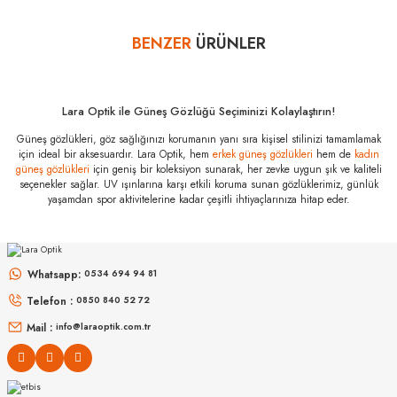
sayısını lütfen bankanızın müşteri hizmetleri departmanından
öğreniniz.
BENZER
ÜRÜNLER
Yorum Yaz
Saint Laurent SL
M140 003 56
Özellikleri
Lara Optik ile Güneş Gözlüğü Seçiminizi Kolaylaştırın!
Marka
:
Saint Laurent
Güneş gözlükleri, göz sağlığınızı korumanın yanı sıra kişisel stilinizi tamamlamak
Stok Kodu
:
SL M140 003 56
için ideal bir aksesuardır. Lara Optik, hem
erkek güneş gözlükleri
hem de
kadın
güneş gözlükleri
için geniş bir koleksiyon sunarak, her zevke uygun şık ve kaliteli
seçenekler sağlar. UV ışınlarına karşı etkili koruma sunan gözlüklerimiz, günlük
yaşamdan spor aktivitelerine kadar çeşitli ihtiyaçlarınıza hitap eder.
MIU MIU
MIU MIU
MU 54ZS ZVN70D 53
MU 11ZS 16K5S0 51
Whatsapp:
0534 694 94 81
Telefon :
0850 840 52 72
16.999
₺
14.498
₺
%45
30.907
₺
%45
26.360
₺
Mail :
info@laraoptik.com.tr