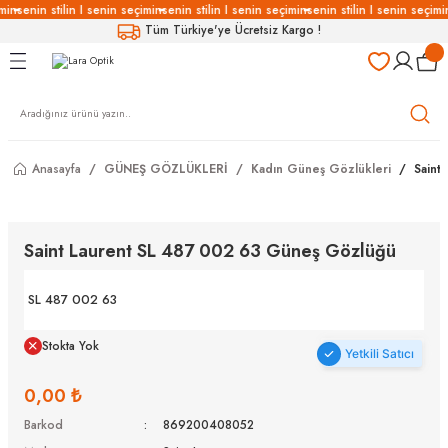
min
senin stilin I senin seçimin
senin stilin I senin seçimin
senin stilin I senin seçimi
Geri Dön
Geri Dön
Geri Dön
Geri Dön
Tüm Türkiye'ye Ücretsiz Kargo !
LÜKLERİ
LÜKLER
LÜSYON
Gözlükleri
özlükler
Anasayfa
GÜNEŞ GÖZLÜKLERİ
Kadın Güneş Gözlükleri
Saint
Gözlükleri
özlükler
 Gözlükleri
Gözlükler
Saint Laurent SL 487 002 63 Güneş Gözlüğü
Gözlükleri
Gözlükler
SL 487 002 63
Stokta Yok
Yetkili Satıcı
0,00 ₺
Barkod
869200408052