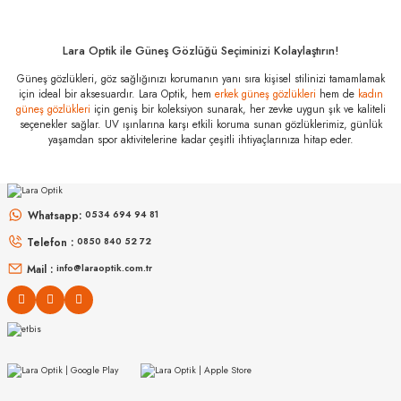
487 002 63
Özellikleri
Marka
:
Saint Laurent
Lara Optik ile Güneş Gözlüğü Seçiminizi Kolaylaştırın!
Stok Kodu
:
SL 487 002 63
Güneş gözlükleri, göz sağlığınızı korumanın yanı sıra kişisel stilinizi tamamlamak
için ideal bir aksesuardır. Lara Optik, hem
erkek güneş gözlükleri
hem de
kadın
güneş gözlükleri
için geniş bir koleksiyon sunarak, her zevke uygun şık ve kaliteli
seçenekler sağlar. UV ışınlarına karşı etkili koruma sunan gözlüklerimiz, günlük
yaşamdan spor aktivitelerine kadar çeşitli ihtiyaçlarınıza hitap eder.
MIU MIU
MIU MIU
MU 54ZS ZVN70D 53
MU 54ZS 7OE5D1 53
Whatsapp:
0534 694 94 81
Telefon :
0850 840 52 72
16.999
₺
13.967
₺
%45
30.907
₺
%45
25.394
₺
Mail :
info@laraoptik.com.tr