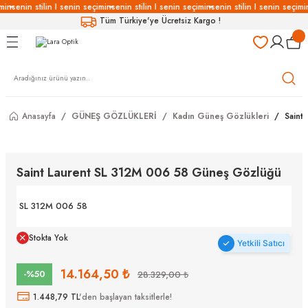
min
senin stilin I senin seçimin
senin stilin I senin seçimin
senin stilin I senin seçimi
Geri Dön
Geri Dön
Geri Dön
Geri Dön
Tüm Türkiye'ye Ücretsiz Kargo !
LÜKLERİ
LÜKLER
LÜSYON
Gözlükleri
özlükler
Anasayfa
GÜNEŞ GÖZLÜKLERİ
Kadın Güneş Gözlükleri
Saint
Gözlükleri
özlükler
 Gözlükleri
Gözlükler
Saint Laurent SL 312M 006 58 Güneş Gözlüğü
Gözlükleri
Gözlükler
SL 312M 006 58
Stokta Yok
Yetkili Satıcı
14.164,50 ₺
-%50
28.329,00 ₺
1.448,79 TL
'den başlayan taksitlerle!