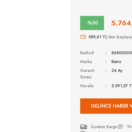
5.764
-%50
589,61 TL
'den başlayan
Barkod
8680000
Marka
Retro
Garanti
24 Ay
Süresi
Havale
5.591,57 
GELINCE HABER 
Yo
Ücretsiz Kargo