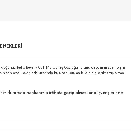
ÇENEKLERI
lmış olduğunuz Retro Beverly C01 148 Güneş Gözlüğü ürünü depolarımızdan orjinal
ürünlerin size ulaştığında üzerinde bulunan koruma kilidinin çıkarılmamış olması
dığınız durumda bankanızla irtibata geçip aksesuar alışverişlerinde