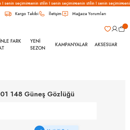
 I senin seçimin
senin stilin I senin seçimin
senin stilin I senin seçimin
senin 
Kargo Takibi
İletişim
Mağaza Yorumları
İNLE FARK
YENİ
KAMPANYALAR
AKSESUAR
AT
SEZON
C01 148 Güneş Gözlüğü