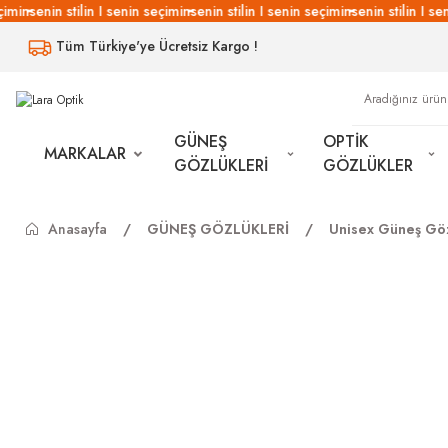
imin
senin stilin I senin seçimin
senin stilin I senin seçimin
senin stilin I sen
Tüm Türkiye'ye Ücretsiz Kargo !
GÜNEŞ
OPTİK
MARKALAR
GÖZLÜKLERİ
GÖZLÜKLER
Anasayfa
GÜNEŞ GÖZLÜKLERİ
Unisex Güneş Göz