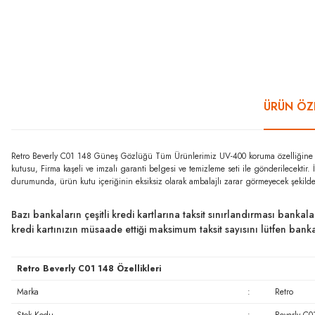
ÜRÜN ÖZE
Retro Beverly C01 148 Güneş Gözlüğü Tüm Ürünlerimiz UV-400 koruma özelliğine sah
kutusu, Firma kaşeli ve imzalı garanti belgesi ve temizleme seti ile gönderilecekti
durumunda, ürün kutu içeriğinin eksiksiz olarak ambalajlı zarar görmeyecek şekilde
Bazı bankaların çeşitli kredi kartlarına taksit sınırlandırması bankal
kredi kartınızın müsaade ettiği maksimum taksit sayısını lütfen ban
Retro Beverly C01 148 Özellikleri
Marka
:
Retro