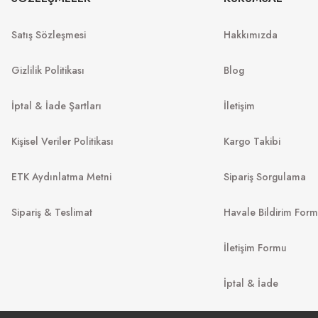
Satış Sözleşmesi
Hakkımızda
8
₺
6.298
₺
%45
11.618
₺
%45
11.450
₺
Gizlilik Politikası
Blog
İptal & İade Şartları
İletişim
Kişisel Veriler Politikası
Kargo Takibi
ETK Aydınlatma Metni
Sipariş Sorgulama
Sipariş & Teslimat
Havale Bildirim For
İletişim Formu
EMPORIO ARMANI
OAKLE
EA 4229U 6120AM 55
İptal & İade
Spindrift OO 9474