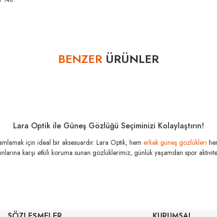
1 148
Bu ürüne ilk yorumu siz yapın!
BENZER
ÜRÜNLER
Yorum Yaz
Lara Optik ile Güneş Gözlüğü Seçiminizi Kolaylaştırın!
amamlamak için ideal bir aksesuardır. Lara Optik, hem
erkek güneş gözlükleri
he
şınlarına karşı etkili koruma sunan gözlüklerimiz, günlük yaşamdan spor aktivitele
RAY-BA
RAY-BAN
Rb 4840S 601S
Rb 0103S 001/VR 53
SÖZLEŞMELER
KURUMSAL