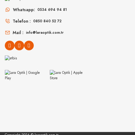
Whatsapp:
0534 694 94 81
6.29
6.998
₺
%45
11.450
₺
%45
12.723
₺
Telefon :
0850 840 52 72
Mail :
info@laraoptik.com.tr
PERSOL
RAY-BAN
PO 3152S 901531 52
Rb 4840S 601ST3 50