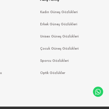
Kadın Güneş Gözlükleri
7.249
₺
6.390
₺
%45
13.180
₺
Erkek Güneş Gözlükleri
Unisex Güneş Gözlükleri
Çocuk Güneş Gözlükleri
Sporcu Gözlükleri
mu
Optik Gözlükler
RAY-BAN
Y
RB 2140 902/58 50
 947405 52