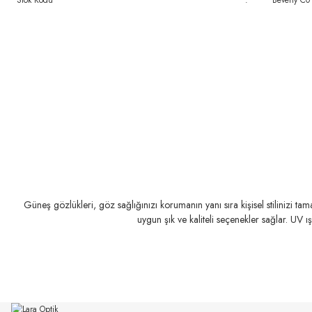
Stok Kodu
:
Beverly C0
Güneş gözlükleri, göz sağlığınızı korumanın yanı sıra kişisel stilinizi t
uygun şık ve kaliteli seçenekler sağlar. UV ı
RAY-BAN
RAY-BAN
Rb 0103S 002/GR 53
Rb 2230 902/51 51