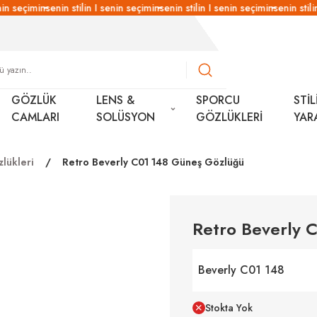
in seçimin
senin stilin I senin seçimin
senin stilin I senin seçimin
senin stilin
GÖZLÜK
LENS &
SPORCU
STİL
CAMLARI
SOLÜSYON
GÖZLÜKLERİ
YAR
lükleri
Retro Beverly C01 148 Güneş Gözlüğü
Retro Beverly 
Beverly C01 148
Stokta Yok