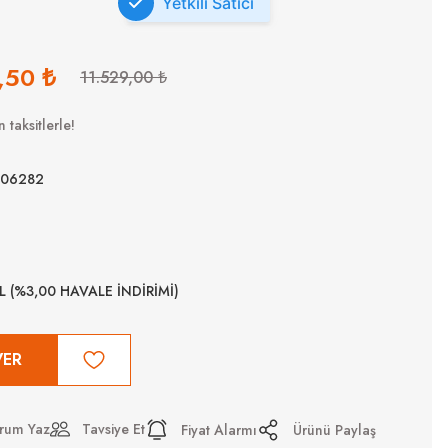
Yetkili Satıcı
,50 ₺
11.529,00 ₺
 taksitlerle!
006282
TL (%3,00 HAVALE İNDİRİMİ)
VER
rum Yaz
Tavsiye Et
Fiyat Alarmı
Ürünü Paylaş