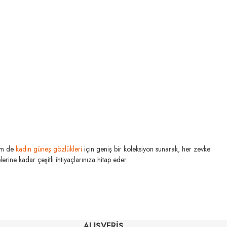
m de
kadın güneş gözlükleri
için geniş bir koleksiyon sunarak, her zevke
rine kadar çeşitli ihtiyaçlarınıza hitap eder.
RAY-BAN
N
Rb 4840S 601S71 50
71 52
ALIŞVERİŞ