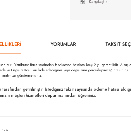
Karşılaştır
LLİKLERİ
YORUMLAR
TAKSIT SE
iptir. Distribütör firma tarafından fabrikasyon hatalara karşı 2 yıl garantilidir. A
r. İade ve Değişim Koşulları İade edeceğiniz veya değişimini gerçekleştireceğiniz ürün/
 tarafımıza göndermelisiniz.
ar tarafından getirilmiştir. İstediğiniz taksit sayısında ödeme hatası al
kanızın müşteri hizmetleri departmanından öğreniniz.