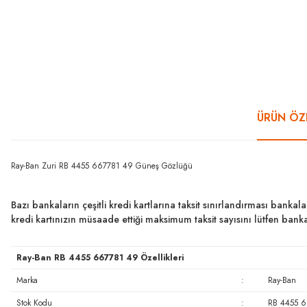
ÜRÜN ÖZE
Ray-Ban Zuri RB 4455 667781 49 Güneş Gözlüğü
Bazı bankaların çeşitli kredi kartlarına taksit sınırlandırması bankal
kredi kartınızın müsaade ettiği maksimum taksit sayısını lütfen ban
Ray-Ban RB 4455 667781 49 Özellikleri
Marka
:
Ray-Ban
Stok Kodu
:
RB 4455 6