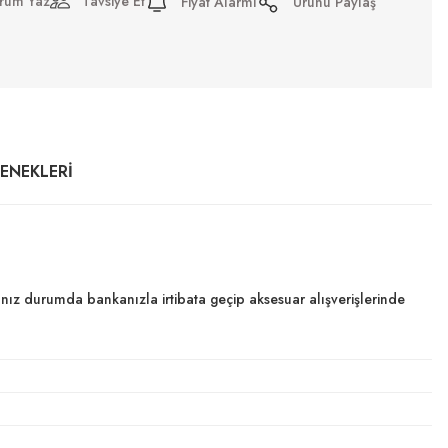
rum Yaz
Tavsiye Et
Fiyat Alarmı
Ürünü Paylaş
ÇENEKLERI
dığınız durumda bankanızla irtibata geçip aksesuar alışverişlerinde