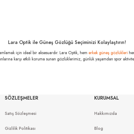
Bu ürüne ilk yorumu siz yapın!
Lara Optik ile Güneş Gözlüğü Seçiminizi Kolaylaştırın!
Yorum Yaz
amamlamak için ideal bir aksesuardır. Lara Optik, hem
erkek güneş gözlükleri
he
şınlarına karşı etkili koruma sunan gözlüklerimiz, günlük yaşamdan spor aktivitele
SÖZLEŞMELER
KURUMSAL
Satış Sözleşmesi
Hakkımızda
Gizlilik Politikası
Blog