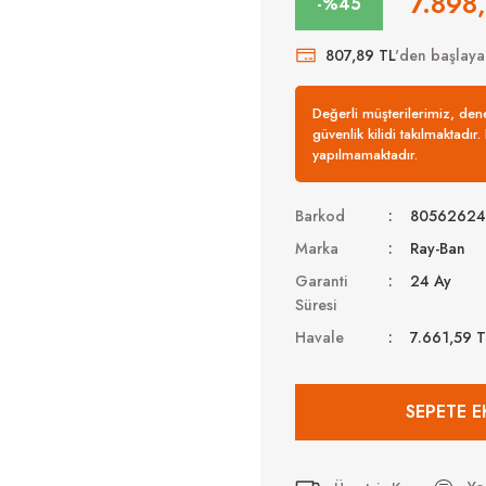
7.898
-%45
807,89 TL
'den başlayan
Değerli müşterilerimiz, de
güvenlik kilidi takılmaktadır
yapılmamaktadır.
Barkod
80562624
Marka
Ray-Ban
Garanti
24 Ay
Süresi
Havale
7.661,59 
SEPETE E