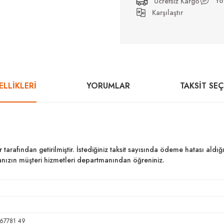
Yo
Ücretsiz Kargo
Karşılaştır
LLİKLERİ
YORUMLAR
TAKSIT SE
ar tarafından getirilmiştir. İstediğiniz taksit sayısında ödeme hatası al
kanızın müşteri hizmetleri departmanından öğreniniz.
67781 49