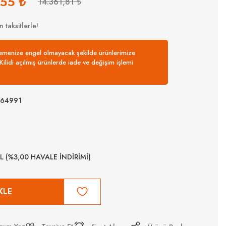
,55 ₺
14.361,81 ₺
 taksitlerle!
nemenize engel olmayacak şekilde ürünlerimize
. Kilidi açılmış ürünlerde iade ve değişim işlemi
64991
TL (%3,00 HAVALE İNDİRİMİ)
KLE