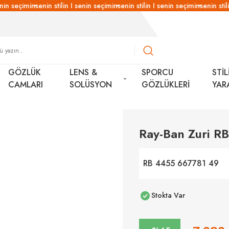
nin seçimin
senin stilin I senin seçimin
senin stilin I senin seçimin
senin stili
GÖZLÜK
LENS &
SPORCU
STİL
CAMLARI
SOLÜSYON
GÖZLÜKLERİ
YAR
Ray-Ban Zuri 
RB 4455 667781 49
Stokta Var