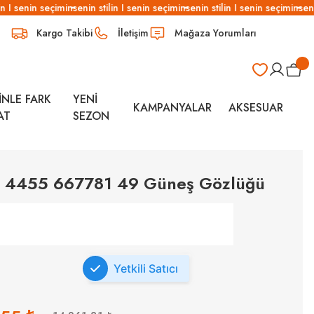
n I senin seçimin
senin stilin I senin seçimin
senin stilin I senin seçimin
senin
Kargo Takibi
İletişim
Mağaza Yorumları
İNLE FARK
YENİ
KAMPANYALAR
AKSESUAR
AT
SEZON
RB 4455 667781 49 Güneş Gözlüğü
Yetkili Satıcı