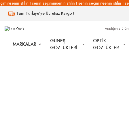
çimin
senin stilin I senin seçimin
senin stilin I senin seçimin
senin stilin I se
Tüm Türkiye'ye Ücretsiz Kargo !
GÜNEŞ
OPTİK
MARKALAR
GÖZLÜKLERİ
GÖZLÜKLER