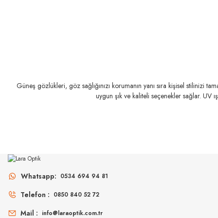
Güneş gözlükleri, göz sağlığınızı korumanın yanı sıra kişisel stilinizi t
uygun şık ve kaliteli seçenekler sağlar. UV ı
Whatsapp:
0534 694 94 81
Telefon :
0850 840 52 72
Mail :
info@laraoptik.com.tr