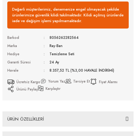
Değerli müşterilerimiz, denemenize engel olmayacak şekilde
ürünlerimize güvenlik kilidi takılmaktadır. Kilidi açılmış ürünlerde
iade ve değişim işlemi yapılmamaktadır.
Barkod
8056262282564
Marka
Ray-Ban
Hediye
Temizleme Seti
Garanti Süresi
24 Ay
Havale
8.357,52 TL (%3,00 HAVALE İNDİRİMİ)
Yorum Yaz
Tavsiye Et
Ücretsiz Kargo
Fiyat Alarmı
Karşılaştır
Ürünü Paylaş
ÜRÜN ÖZELLİKLERİ
Ray-Ban Rb 4840S 601ST3 50 Güneş Gözlüğü Güneş Gözlüğü Tüm Ürünlerimiz