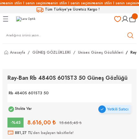
in
senin stilin I senin seçimin
senin stilin I senin seçimin
senin stilin I senin seçimin
Geri Dön
Geri Dön
Geri Dön
Geri Dön
Tüm Türkiye'ye Ücretsiz Kargo !
LÜKLERİ
LÜKLER
LÜSYON
Gözlükleri
özlükler
Anasayfa
GÜNEŞ GÖZLÜKLERİ
Unisex Güneş Gözlükleri
Ray-
Gözlükleri
özlükler
 Gözlükleri
Gözlükler
Ray-Ban Rb 4840S 601ST3 50 Güneş Gözlüğü
Gözlükleri
Gözlükler
Rb 4840S 601ST3 50
Stokta Var
Yetkili Satıcı
8.616,00 ₺
-%45
15.665,45 ₺
881,27 TL
'den başlayan taksitlerle!