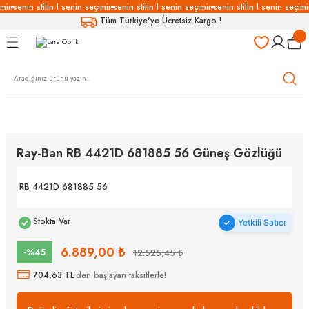
imin
senin stilin I senin seçimin
senin stilin I senin seçimin
senin stilin I senin seçimi
Geri Dön
Geri Dön
Geri Dön
Geri Dön
Tüm Türkiye'ye Ücretsiz Kargo !
LÜKLERİ
LÜKLER
LÜSYON
Gözlükleri
özlükler
Gözlükleri
özlükler
Ray-Ban RB 4421D 681885 56 Güneş Gözlüğü
 Gözlükleri
Gözlükler
RB 4421D 681885 56
Gözlükleri
Gözlükler
Stokta Var
Yetkili Satıcı
6.889,00 ₺
-%45
12.525,45 ₺
704,63 TL
'den başlayan taksitlerle!