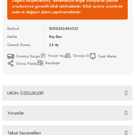
Değerli müşterilerimiz, denemenize engel olmayacak şekilde
ürünlerimize güvenlik kilidi takılmaktadır. Kilidi açılmış ürünlerde
iade ve değişim işlemi yapılmamaktadır.
Barkod
8056262484333
Marka
Ray-Ban
Garanti Süresi
24 Ay
Yorum Yaz
Tavsiye Et
Ücretsiz Kargo
Fiyat Alarmı
Karşılaştır
Ürünü Paylaş
ÜRÜN ÖZELLİKLERİ
Ray-Ban RB 4421D 681885 56 Güneş Gözlüğü
Yorumlar
Bazı bankaların çeşitli kredi kartlarına taksit sınırlandırması
bankalar tarafından getirilmiştir. İstediğiniz taksit sayısında ödeme
hatası aldığınız durumda bankanızla irtibata geçip aksesuar
Taksit Seçenekleri