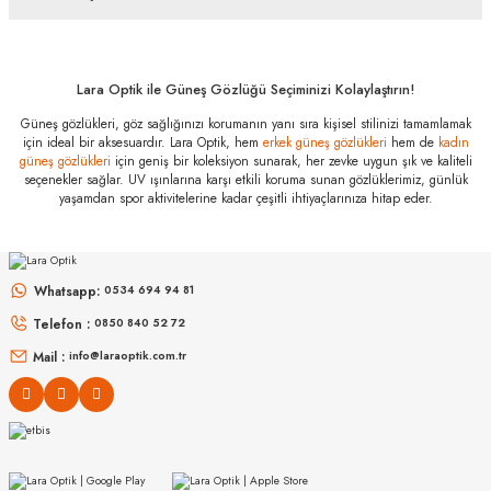
alışverişlerinde kredi kartınızın müsaade ettiği maksimum taksit
Bu ürüne ilk yorumu siz yapın!
sayısını lütfen bankanızın müşteri hizmetleri departmanından
öğreniniz.
Yorum Yaz
Lara Optik ile Güneş Gözlüğü Seçiminizi Kolaylaştırın!
Ray-Ban RB
4421D 681885
Güneş gözlükleri, göz sağlığınızı korumanın yanı sıra kişisel stilinizi tamamlamak
56 Özellikleri
için ideal bir aksesuardır. Lara Optik, hem
erkek güneş gözlükleri
hem de
kadın
Marka
:
Ray-Ban
güneş gözlükleri
için geniş bir koleksiyon sunarak, her zevke uygun şık ve kaliteli
seçenekler sağlar. UV ışınlarına karşı etkili koruma sunan gözlüklerimiz, günlük
Stok Kodu
:
RB 4421D 681885 56
yaşamdan spor aktivitelerine kadar çeşitli ihtiyaçlarınıza hitap eder.
Whatsapp:
0534 694 94 81
Telefon :
0850 840 52 72
Mail :
info@laraoptik.com.tr