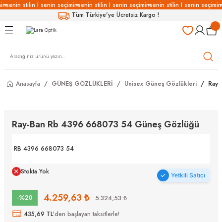
in
senin stilin I senin seçimin
senin stilin I senin seçimin
senin stilin I senin seçimin
Geri Dön
Geri Dön
Geri Dön
Geri Dön
Tüm Türkiye'ye Ücretsiz Kargo !
LÜKLERİ
LÜKLER
LÜSYON
Gözlükleri
özlükler
Anasayfa
GÜNEŞ GÖZLÜKLERİ
Unisex Güneş Gözlükleri
Ray-
Gözlükleri
özlükler
 Gözlükleri
Gözlükler
Ray-Ban Rb 4396 668073 54 Güneş Gözlüğü
Gözlükleri
Gözlükler
RB 4396 668073 54
Stokta Yok
Yetkili Satıcı
4.259,63 ₺
-%20
5.324,53 ₺
435,69 TL
'den başlayan taksitlerle!