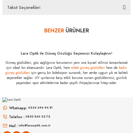
üzerinde bulunan koruma kilidinin çıkarılmamış olması durumunda, ürün kutu içeriğinin
Taksit Seçenekleri
eksiksiz olarak ambalajlı zarar görmeyecek şekilde tarafımıza göndermelisiniz.
Bu ürüne ilk yorumu siz yapın!
Bazı bankaların çeşitli kredi kartlarına taksit sınırlandırması
bankalar tarafından getirilmiştir. İstediğiniz taksit sayısında ödeme
BENZER
ÜRÜNLER
Yorum Yaz
hatası aldığınız durumda bankanızla irtibata geçip aksesuar
alışverişlerinde kredi kartınızın müsaade ettiği maksimum taksit
sayısını lütfen bankanızın müşteri hizmetleri departmanından
öğreniniz.
Lara Optik ile Güneş Gözlüğü Seçiminizi Kolaylaştırın!
Ray-Ban RB 4396
Güneş gözlükleri, göz sağlığınızı korumanın yanı sıra kişisel stilinizi tamamlamak
668073 54
için ideal bir aksesuardır. Lara Optik, hem
erkek güneş gözlükleri
hem de
kadın
Özellikleri
güneş gözlükleri
için geniş bir koleksiyon sunarak, her zevke uygun şık ve kaliteli
seçenekler sağlar. UV ışınlarına karşı etkili koruma sunan gözlüklerimiz, günlük
Marka
:
Ray-Ban
yaşamdan spor aktivitelerine kadar çeşitli ihtiyaçlarınıza hitap eder.
Stok Kodu
:
RB 4396 668073 54
RAY-BAN
RAY-BAN
Cam Tipi
:
Poliamid
Rb 0103S 002/GR 53
Rb 2230 902/51 51
Cam Rengi
:
Kahverengi
Whatsapp:
0534 694 94 81
Degrade
:
Yok
9.889
₺
Telefon :
0850 840 52 72
6.998
₺
%45
17.980
₺
%45
12.723
₺
Polarize
:
Yok
Mail :
info@laraoptik.com.tr
Çerçeve Rengi
:
Mavi