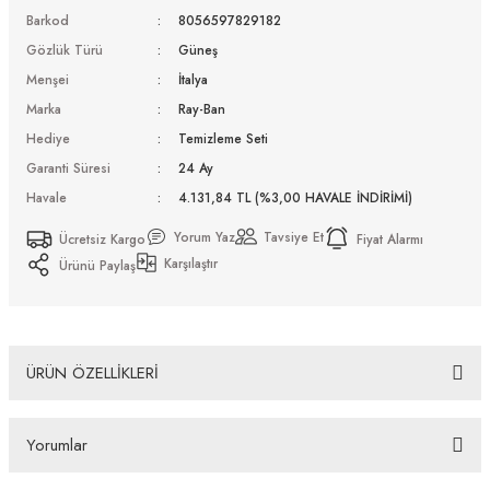
Barkod
8056597829182
Gözlük Türü
Güneş
Menşei
İtalya
Marka
Ray-Ban
Hediye
Temizleme Seti
Garanti Süresi
24 Ay
Havale
4.131,84 TL (%3,00 HAVALE İNDİRİMİ)
Yorum Yaz
Tavsiye Et
Ücretsiz Kargo
Fiyat Alarmı
Karşılaştır
Ürünü Paylaş
ÜRÜN ÖZELLİKLERİ
Ray-Ban Rb 4396 668073 54 Güneş Gözlüğü Tüm Ürünlerimiz UV-400 koruma özelliğine
sahiptir. Distribütör firma tarafından fabrikasyon hatalara karşı 2 yıl garantilidir. Almış
Yorumlar
olduğunuz Ray-Ban Rb 4396 668073 54 Güneş Gözlüğü ürünü depolarımızdan orjinal kutusu,
Firma kaşeli ve imzalı garanti belgesi ve temizleme seti ile gönderilecektir. İade ve Değişim
Koşulları İade edeceğiniz veya değişimini gerçekleştireceğiniz ürün/ürünlerin size ulaştığında