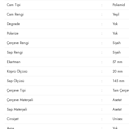
Cam Tipi
:
Poliamid
Cam Rengi
:
Yeşil
Degrade
:
Yok
Polarize
:
Yok
Çerçeve Rengi
:
Siyah
Sap Rengi
:
Siyah
Ekartman
:
57 mm
Köprü Ölçüsü
:
20 mm
Sap Ölçüsü
:
145 mm
Çerçeve Tipi
:
Tam Çerçe
Çerçeve Materyali
:
Asetat
Sap Materyali
:
Asetat
Cinsiyet
:
Unisex
Ayna
:
Yok