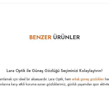
Bu ürüne ilk yorumu siz yapın!
BENZER
ÜRÜNLER
Yorum Yaz
Lara Optik ile Güneş Gözlüğü Seçiminizi Kolaylaştırın!
amamlamak için ideal bir aksesuardır. Lara Optik, hem
erkek güneş gözlükleri
he
şınlarına karşı etkili koruma sunan gözlüklerimiz, günlük yaşamdan spor aktivitele
RAY-BAN
RAY-BAN