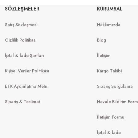
Rb 4840S 601S71 52
Rb 4840S 601S
SÖZLEŞMELER
KURUMSAL
Satış Sözleşmesi
Hakkımızda
6.390
₺
8
₺
%45
11.618
₺
%45
11.618
₺
Gizlilik Politikası
Blog
İptal & İade Şartları
İletişim
Kişisel Veriler Politikası
Kargo Takibi
ETK Aydınlatma Metni
Sipariş Sorgulama
Sipariş & Teslimat
Havale Bildirim For
İletişim Formu
RAY-BA
OAKLEY
RB 2140 902/
İptal & İade
Spindrift OO 9474 947405 52