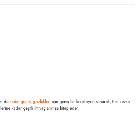
m de
kadın güneş gözlükleri
için geniş bir koleksiyon sunarak, her zevke
rine kadar çeşitli ihtiyaçlarınıza hitap eder.
RAY-BAN