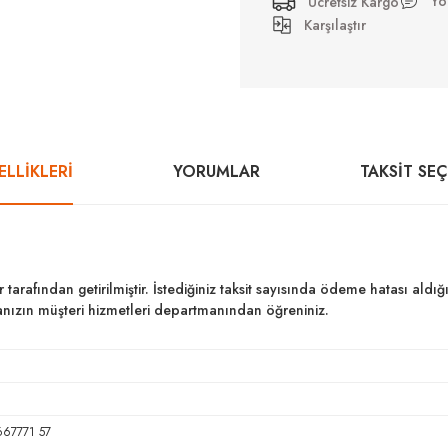
Yo
Ücretsiz Kargo
Karşılaştır
LLİKLERİ
YORUMLAR
TAKSIT SE
ar tarafından getirilmiştir. İstediğiniz taksit sayısında ödeme hatası al
kanızın müşteri hizmetleri departmanından öğreniniz.
67771 57