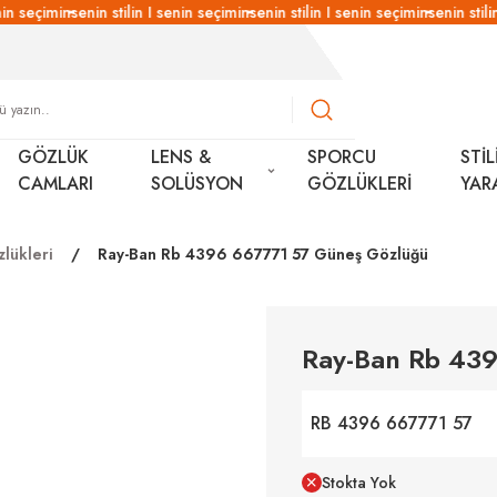
n seçimin
senin stilin I senin seçimin
senin stilin I senin seçimin
senin stilin 
GÖZLÜK
LENS &
SPORCU
STİL
CAMLARI
SOLÜSYON
GÖZLÜKLERİ
YAR
lükleri
Ray-Ban Rb 4396 667771 57 Güneş Gözlüğü
Ray-Ban Rb 43
RB 4396 667771 57
Stokta Yok