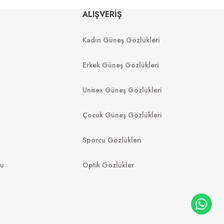
71 50
Rb 4840S 601ST3 50
ALIŞVERİŞ
Kadın Güneş Gözlükleri
6.390
₺
8.616
₺
%45
15.665
₺
Erkek Güneş Gözlükleri
Unisex Güneş Gözlükleri
Çocuk Güneş Gözlükleri
Sporcu Gözlükleri
mu
Optik Gözlükler
N
RAY-BAN
58 50
RB 2140 135931 50