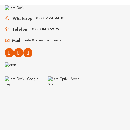
Rb 0103S 002/GR 53
Rb 0103S 001/VR 53
Whatsapp:
0534 694 94 81
6.298
₺
6.29
%45
11.450
₺
%45
11.450
₺
Telefon :
0850 840 52 72
Mail :
info@laraoptik.com.tr
PERSOL
EMPORIO ARMANI
PO 3152S 901531 52
EA 4229U 6120AM 55