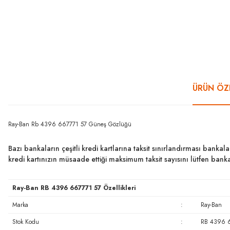
ÜRÜN ÖZE
Ray-Ban Rb 4396 667771 57 Güneş Gözlüğü
Bazı bankaların çeşitli kredi kartlarına taksit sınırlandırması bankal
kredi kartınızın müsaade ettiği maksimum taksit sayısını lütfen ban
Ray-Ban RB 4396 667771 57 Özellikleri
Marka
:
Ray-Ban
Stok Kodu
:
RB 4396 6