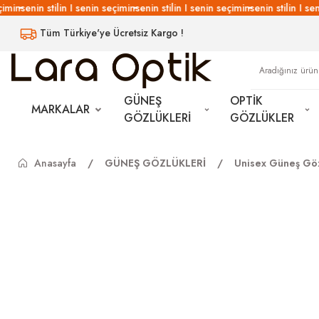
min
senin stilin I senin seçimin
senin stilin I senin seçimin
senin stilin I seni
Tüm Türkiye'ye Ücretsiz Kargo !
GÜNEŞ
OPTİK
MARKALAR
GÖZLÜKLERİ
GÖZLÜKLER
Anasayfa
GÜNEŞ GÖZLÜKLERİ
Unisex Güneş Göz