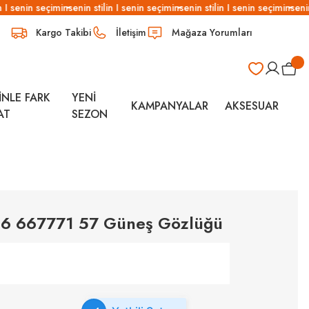
I senin seçimin
senin stilin I senin seçimin
senin stilin I senin seçimin
senin s
Kargo Takibi
İletişim
Mağaza Yorumları
İNLE FARK
YENİ
KAMPANYALAR
AKSESUAR
AT
SEZON
96 667771 57 Güneş Gözlüğü