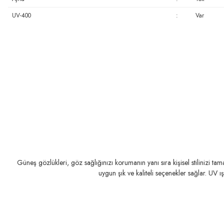
UV-400
:
Var
Güneş gözlükleri, göz sağlığınızı korumanın yanı sıra kişisel stilinizi t
uygun şık ve kaliteli seçenekler sağlar. UV ı
RAY-BAN
RAY-BAN