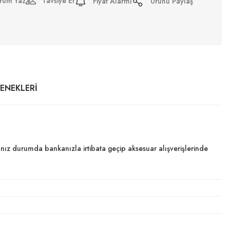
rum Yaz
Tavsiye Et
Fiyat Alarmı
Ürünü Paylaş
ÇENEKLERI
dığınız durumda bankanızla irtibata geçip aksesuar alışverişlerinde