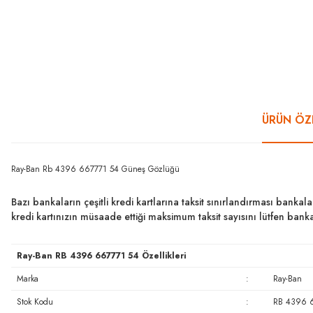
ÜRÜN ÖZE
Ray-Ban Rb 4396 667771 54 Güneş Gözlüğü
Bazı bankaların çeşitli kredi kartlarına taksit sınırlandırması bankal
kredi kartınızın müsaade ettiği maksimum taksit sayısını lütfen ban
Ray-Ban RB 4396 667771 54 Özellikleri
Marka
:
Ray-Ban
Stok Kodu
:
RB 4396 