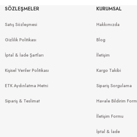
Rb 4840S 601S
Rb 0103S 001/VR 53
SÖZLEŞMELER
KURUMSAL
Satış Sözleşmesi
Hakkımızda
9
₺
6.298
₺
%45
11.618
₺
%45
11.450
₺
Gizlilik Politikası
Blog
İptal & İade Şartları
İletişim
Kişisel Veriler Politikası
Kargo Takibi
ETK Aydınlatma Metni
Sipariş Sorgulama
Sipariş & Teslimat
Havale Bildirim For
İletişim Formu
EMPORIO ARMANI
OAKLE
EA 4229U 6120AM 55
İptal & İade
Spindrift OO 9474