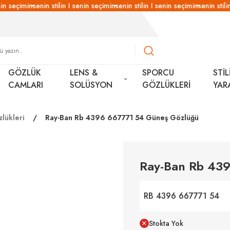
n seçimin
senin stilin I senin seçimin
senin stilin I senin seçimin
senin stilin 
GÖZLÜK
LENS &
SPORCU
STİL
CAMLARI
SOLÜSYON
GÖZLÜKLERİ
YAR
lükleri
Ray-Ban Rb 4396 667771 54 Güneş Gözlüğü
Ray-Ban Rb 43
RB 4396 667771 54
Stokta Yok