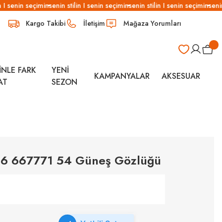
I senin seçimin
senin stilin I senin seçimin
senin stilin I senin seçimin
senin s
Kargo Takibi
İletişim
Mağaza Yorumları
İNLE FARK
YENİ
KAMPANYALAR
AKSESUAR
AT
SEZON
96 667771 54 Güneş Gözlüğü