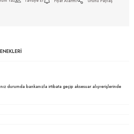
rum Yaz
Tavsiye Et
Fiyat Alarmı
Ürünü Paylaş
ÇENEKLERI
dığınız durumda bankanızla irtibata geçip aksesuar alışverişlerinde