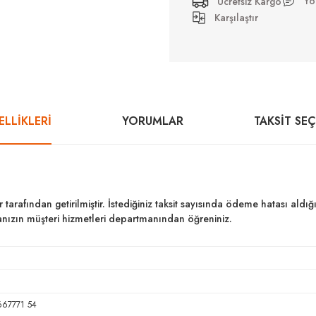
Yo
Ücretsiz Kargo
Karşılaştır
LLİKLERİ
YORUMLAR
TAKSIT SE
ar tarafından getirilmiştir. İstediğiniz taksit sayısında ödeme hatası al
kanızın müşteri hizmetleri departmanından öğreniniz.
667771 54