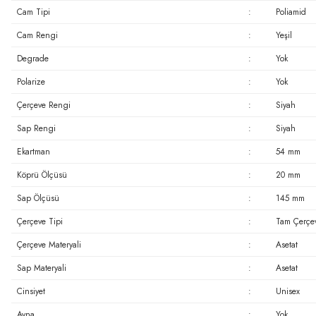
Cam Tipi
:
Poliamid
Cam Rengi
:
Yeşil
Degrade
:
Yok
Polarize
:
Yok
Çerçeve Rengi
:
Siyah
Sap Rengi
:
Siyah
Ekartman
:
54 mm
Köprü Ölçüsü
:
20 mm
Sap Ölçüsü
:
145 mm
Çerçeve Tipi
:
Tam Çerçe
Çerçeve Materyali
:
Asetat
Sap Materyali
:
Asetat
Cinsiyet
:
Unisex
Ayna
:
Yok