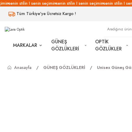
min
senin stilin I senin seçimin
senin stilin I senin seçimin
senin stilin I seni
Tüm Türkiye'ye Ücretsiz Kargo !
GÜNEŞ
OPTİK
MARKALAR
GÖZLÜKLERİ
GÖZLÜKLER
Anasayfa
GÜNEŞ GÖZLÜKLERİ
Unisex Güneş Göz