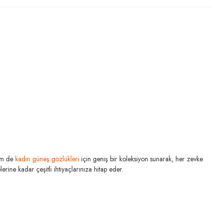
m de
kadın güneş gözlükleri
için geniş bir koleksiyon sunarak, her zevke
rine kadar çeşitli ihtiyaçlarınıza hitap eder.
RAY-BAN
N