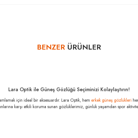
Bu ürüne ilk yorumu siz yapın!
BENZER
ÜRÜNLER
Yorum Yaz
Lara Optik ile Güneş Gözlüğü Seçiminizi Kolaylaştırın!
amamlamak için ideal bir aksesuardır. Lara Optik, hem
erkek güneş gözlükleri
he
şınlarına karşı etkili koruma sunan gözlüklerimiz, günlük yaşamdan spor aktivitele
RAY-BA
RAY-BAN