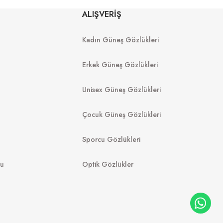
Rb 4840S 601S71 50
71 52
ALIŞVERİŞ
Kadın Güneş Gözlükleri
7.249
₺
6.390
₺
%45
13.180
₺
Erkek Güneş Gözlükleri
Unisex Güneş Gözlükleri
Çocuk Güneş Gözlükleri
Sporcu Gözlükleri
mu
Optik Gözlükler
RAY-BAN
Y
RB 2140 902/58 50
 947405 52