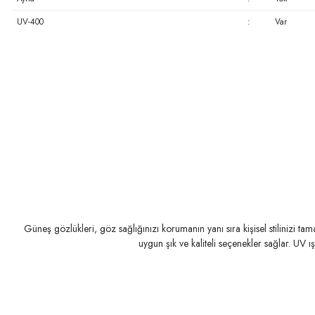
UV-400
:
Var
Güneş gözlükleri, göz sağlığınızı korumanın yanı sıra kişisel stilinizi t
uygun şık ve kaliteli seçenekler sağlar. UV ı
RAY-BAN
RAY-BAN