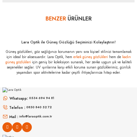
sayısını lütfen bankanızın müşteri hizmetleri departmanından
öğreniniz.
BENZER
ÜRÜNLER
Yorum Yaz
Ray-Ban RB 4361
601/71 52
Özellikleri
Marka
:
Ray-Ban
Lara Optik ile Güneş Gözlüğü Seçiminizi Kolaylaştırın!
Stok Kodu
:
RB 4361 601/71 52
Güneş gözlükleri, göz sağlığınızı korumanın yanı sıra kişisel stilinizi tamamlamak
için ideal bir aksesuardır. Lara Optik, hem
erkek güneş gözlükleri
hem de
kadın
Cam Tipi
:
Polikarbon
güneş gözlükleri
için geniş bir koleksiyon sunarak, her zevke uygun şık ve kaliteli
seçenekler sağlar. UV ışınlarına karşı etkili koruma sunan gözlüklerimiz, günlük
Cam Rengi
:
Yeşil
yaşamdan spor aktivitelerine kadar çeşitli ihtiyaçlarınıza hitap eder.
Degrade
:
Yok
RAY-BAN
RAY-BAN
Polarize
:
Yok
Rb 0103S 002/GR 53
Rb 2230 902/51 51
Çerçeve Rengi
:
Siyah
Whatsapp:
0534 694 94 81
Sap Rengi
:
Siyah
Telefon :
6.298
₺
0850 840 52 72
6.998
₺
%45
11.450
₺
%45
12.723
₺
Ekartman
:
52 mm
Mail :
info@laraoptik.com.tr
Köprü Ölçüsü
:
18 mm
Sap Ölçüsü
:
145 mm