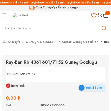
imin
senin stilin I senin seçimin
senin stilin I senin seçimin
senin stilin I senin seçimi
Geri Dön
Geri Dön
Geri Dön
Geri Dön
Tüm Türkiye'ye Ücretsiz Kargo !
LÜKLERİ
LÜKLER
LÜSYON
Gözlükleri
özlükler
Anasayfa
GÜNEŞ GÖZLÜKLERİ
Unisex Güneş Gözlükleri
Ray-
Gözlükleri
özlükler
 Gözlükleri
Gözlükler
Ray-Ban Rb 4361 601/71 52 Güneş Gözlüğü
Gözlükleri
Gözlükler
RB 4361 601/71 52
Stokta Yok
Yetkili Satıcı
0,00 ₺
Barkod
8056597536066