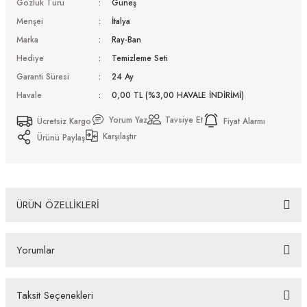
Gözlük Türü
Güneş
Menşei
İtalya
Marka
Ray-Ban
Hediye
Temizleme Seti
Garanti Süresi
24 Ay
Havale
0,00 TL (%3,00 HAVALE İNDİRİMİ)
Yorum Yaz
Tavsiye Et
Ücretsiz Kargo
Fiyat Alarmı
Karşılaştır
Ürünü Paylaş
ÜRÜN ÖZELLİKLERİ
Ray-Ban Rb 4361 601/71 52 Güneş Gözlüğü
Yorumlar
Bazı bankaların çeşitli kredi kartlarına taksit sınırlandırması
bankalar tarafından getirilmiştir. İstediğiniz taksit sayısında ödeme
hatası aldığınız durumda bankanızla irtibata geçip aksesuar
Taksit Seçenekleri
alışverişlerinde kredi kartınızın müsaade ettiği maksimum taksit
Bu ürüne ilk yorumu siz yapın!