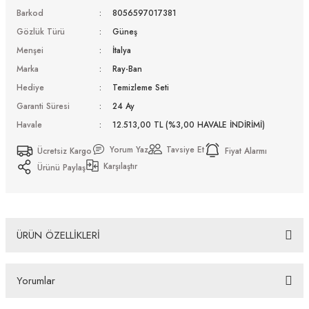
Barkod
8056597017381
Gözlük Türü
Güneş
Menşei
İtalya
Marka
Ray-Ban
Hediye
Temizleme Seti
Garanti Süresi
24 Ay
Havale
12.513,00 TL (%3,00 HAVALE İNDİRİMİ)
Yorum Yaz
Tavsiye Et
Ücretsiz Kargo
Fiyat Alarmı
Karşılaştır
Ürünü Paylaş
ÜRÜN ÖZELLİKLERİ
Ray-Ban Rb 4320CH 601S5J 58 Güneş Gözlüğü Tüm Ürünlerimiz UV-400 koruma özelliğine
sahiptir. Distribütör firma tarafından fabrikasyon hatalara karşı 2 yıl garantilidir. Almış
Yorumlar
olduğunuz Ray-Ban Rb 4320CH 601S5J 58 Güneş Gözlüğü ürünü depolarımızdan orjinal
kutusu, Firma kaşeli ve imzalı garanti belgesi ve temizleme seti ile gönderilecektir. İade ve
Değişim Koşulları İade edeceğiniz veya değişimini gerçekleştireceğiniz ürün/ürünlerin size