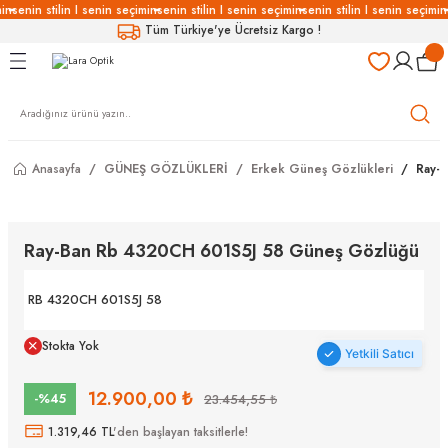
in
senin stilin I senin seçimin
senin stilin I senin seçimin
senin stilin I senin seçimin
Geri Dön
Geri Dön
Geri Dön
Geri Dön
Tüm Türkiye'ye Ücretsiz Kargo !
LÜKLERİ
LÜKLER
LÜSYON
Gözlükleri
özlükler
Anasayfa
GÜNEŞ GÖZLÜKLERİ
Erkek Güneş Gözlükleri
Ray-
Gözlükleri
özlükler
 Gözlükleri
Gözlükler
Ray-Ban Rb 4320CH 601S5J 58 Güneş Gözlüğü
Gözlükleri
Gözlükler
RB 4320CH 601S5J 58
Stokta Yok
Yetkili Satıcı
12.900,00 ₺
-%45
23.454,55 ₺
1.319,46 TL
'den başlayan taksitlerle!