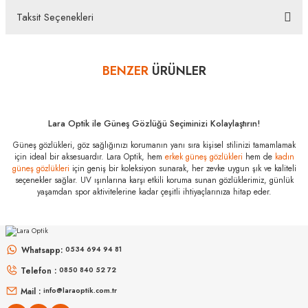
ulaştığında üzerinde bulunan koruma kilidinin çıkarılmamış olması durumunda, ürün kutu
Taksit Seçenekleri
içeriğinin eksiksiz olarak ambalajlı zarar görmeyecek şekilde tarafımıza göndermelisiniz.
Bu ürüne ilk yorumu siz yapın!
Bazı bankaların çeşitli kredi kartlarına taksit sınırlandırması
bankalar tarafından getirilmiştir. İstediğiniz taksit sayısında ödeme
BENZER
ÜRÜNLER
Yorum Yaz
hatası aldığınız durumda bankanızla irtibata geçip aksesuar
alışverişlerinde kredi kartınızın müsaade ettiği maksimum taksit
sayısını lütfen bankanızın müşteri hizmetleri departmanından
öğreniniz.
Lara Optik ile Güneş Gözlüğü Seçiminizi Kolaylaştırın!
Güneş gözlükleri, göz sağlığınızı korumanın yanı sıra kişisel stilinizi tamamlamak
Ray-Ban RB
için ideal bir aksesuardır. Lara Optik, hem
erkek güneş gözlükleri
hem de
kadın
4320CH 601S5J
güneş gözlükleri
için geniş bir koleksiyon sunarak, her zevke uygun şık ve kaliteli
58 Özellikleri
seçenekler sağlar. UV ışınlarına karşı etkili koruma sunan gözlüklerimiz, günlük
Marka
:
Ray-Ban
yaşamdan spor aktivitelerine kadar çeşitli ihtiyaçlarınıza hitap eder.
PERSOL
Stok Kodu
RAY-BAN
:
RB 4320CH 601S5J 58
PO 3152S 901531 52
Cam Tipi
:
Polikarbon
RB 3447 001/3M 50
Whatsapp:
0534 694 94 81
Cam Rengi
:
Gümüş
8.827
₺
Telefon :
0850 840 52 72
%50
17.654
₺
6.998
₺
Degrade
:
Var
%45
12.723
₺
Mail :
info@laraoptik.com.tr
Polarize
:
Var