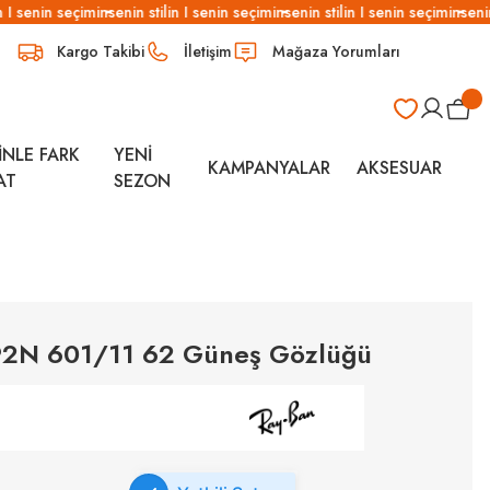
I senin seçimin
senin stilin I senin seçimin
senin stilin I senin seçimin
senin s
Kargo Takibi
İletişim
Mağaza Yorumları
İNLE FARK
YENİ
KAMPANYALAR
AKSESUAR
AT
SEZON
92N 601/11 62 Güneş Gözlüğü