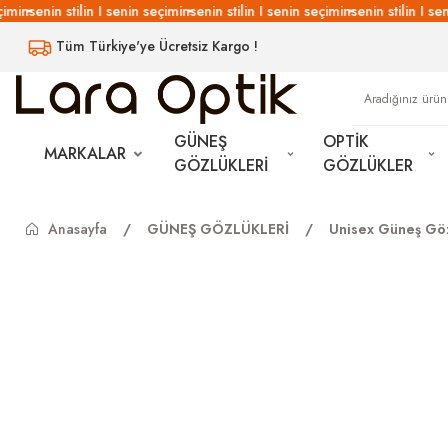
min
senin stilin I senin seçimin
senin stilin I senin seçimin
senin stilin I seni
Tüm Türkiye'ye Ücretsiz Kargo !
GÜNEŞ
OPTİK
MARKALAR
GÖZLÜKLERİ
GÖZLÜKLER
Anasayfa
GÜNEŞ GÖZLÜKLERİ
Unisex Güneş Göz