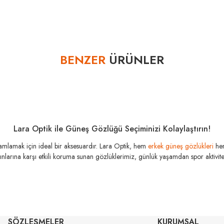
Bu ürüne ilk yorumu siz yapın!
BENZER
ÜRÜNLER
Yorum Yaz
Lara Optik ile Güneş Gözlüğü Seçiminizi Kolaylaştırın!
amamlamak için ideal bir aksesuardır. Lara Optik, hem
erkek güneş gözlükleri
he
şınlarına karşı etkili koruma sunan gözlüklerimiz, günlük yaşamdan spor aktivitele
RAY-BAN
RAY-BAN
Rb 4840S 601S71 52
Rb 4840S 601S
SÖZLEŞMELER
KURUMSAL