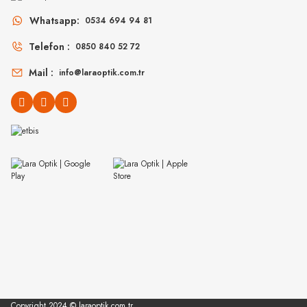
Whatsapp:
0534 694 94 81
6.298
₺
6.29
%45
11.450
₺
%45
11.450
₺
Telefon :
0850 840 52 72
Mail :
info@laraoptik.com.tr
PERSOL
EMPORIO ARMANI
PO 3152S 901531 52
EA 4229U 6120AM 55
Copyright 2024 © laraoptik.com.tr