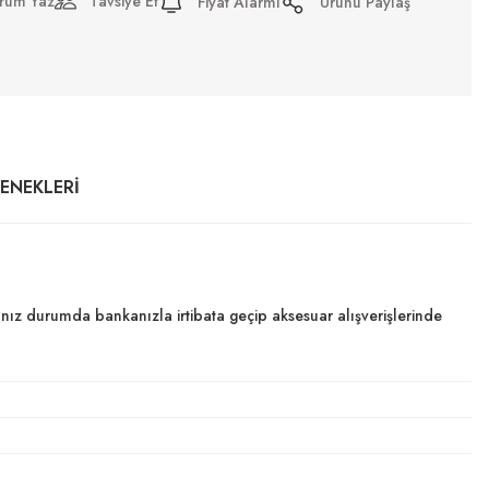
rum Yaz
Tavsiye Et
Fiyat Alarmı
Ürünü Paylaş
ÇENEKLERI
dığınız durumda bankanızla irtibata geçip aksesuar alışverişlerinde