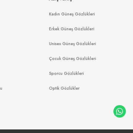
Kadın Güneş Gözlükleri
6.390
₺
8.616
₺
%45
15.665
₺
Erkek Güneş Gözlükleri
Unisex Güneş Gözlükleri
Çocuk Güneş Gözlükleri
Sporcu Gözlükleri
mu
Optik Gözlükler
N
RAY-BAN
58 50
RB 2140 135931 50