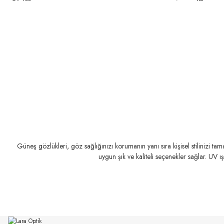
Güneş gözlükleri, göz sağlığınızı korumanın yanı sıra kişisel stilinizi t
uygun şık ve kaliteli seçenekler sağlar. UV ı
RAY-BAN
RAY-BAN
Rb 0103S 002/GR 53
Rb 0103S 001/VR 53