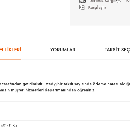
Yo
Ücretsiz Kargo
Karşılaştır
LLİKLERİ
YORUMLAR
TAKSIT SE
ar tarafından getirilmiştir. İstediğiniz taksit sayısında ödeme hatası al
kanızın müşteri hizmetleri departmanından öğreniniz.
 601/11 62