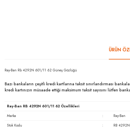
ÜRÜN ÖZE
Ray-Ban Rb 4292N 601/11 62 Güneş Gözlüğü
Bazı bankaların çeşitli kredi kartlarına taksit sınırlandırması bankal
kredi kartınızın müsaade ettiği maksimum taksit sayısını lütfen ban
Ray-Ban RB 4292N 601/11 62 Özellikleri
Marka
:
Ray-Ban
Stok Kodu
:
RB 4292N