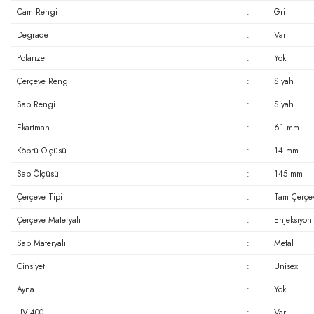
Cam Rengi
:
Gri
Degrade
:
Var
Polarize
:
Yok
Çerçeve Rengi
:
Siyah
Sap Rengi
:
Siyah
Ekartman
:
61 mm
Köprü Ölçüsü
:
14 mm
Sap Ölçüsü
:
145 mm
Çerçeve Tipi
:
Tam Çerçe
Çerçeve Materyali
:
Enjeksiyon
Sap Materyali
:
Metal
Cinsiyet
:
Unisex
Ayna
:
Yok
UV-400
:
Var