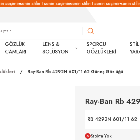
n seçimin
senin stilin I senin seçimin
senin stilin I senin seçimin
senin stilin 
GÖZLÜK
LENS &
SPORCU
STİL
CAMLARI
SOLÜSYON
GÖZLÜKLERİ
YAR
lükleri
Ray-Ban Rb 4292N 601/11 62 Güneş Gözlüğü
Ray-Ban Rb 42
RB 4292N 601/11 62
Stokta Yok