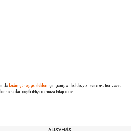
m de
kadın güneş gözlükleri
için geniş bir koleksiyon sunarak, her zevke
rine kadar çeşitli ihtiyaçlarınıza hitap eder.
RAY-BAN
71 50
Rb 4840S 601ST3 50
ALIŞVERİŞ