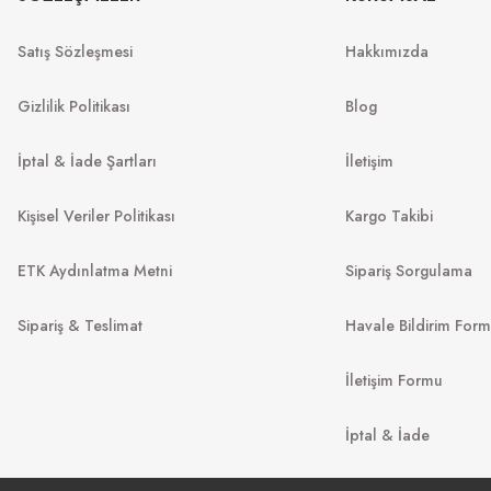
Satış Sözleşmesi
Hakkımızda
6.390
₺
8
₺
%45
11.618
₺
%45
11.618
₺
Gizlilik Politikası
Blog
İptal & İade Şartları
İletişim
Kişisel Veriler Politikası
Kargo Takibi
ETK Aydınlatma Metni
Sipariş Sorgulama
Sipariş & Teslimat
Havale Bildirim For
İletişim Formu
RAY-BA
OAKLEY
RB 2140 902/
İptal & İade
Spindrift OO 9474 947405 52