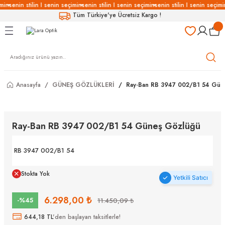
min
senin stilin I senin seçimin
senin stilin I senin seçimin
senin stilin I senin seçimi
Geri Dön
Geri Dön
Geri Dön
Geri Dön
Tüm Türkiye'ye Ücretsiz Kargo !
LÜKLERİ
LÜKLER
LÜSYON
Gözlükleri
özlükler
Anasayfa
GÜNEŞ GÖZLÜKLERİ
Ray-Ban RB 3947 002/B1 54 Gün
Gözlükleri
özlükler
 Gözlükleri
Gözlükler
Ray-Ban RB 3947 002/B1 54 Güneş Gözlüğü
Gözlükleri
Gözlükler
RB 3947 002/B1 54
Stokta Yok
Yetkili Satıcı
6.298,00 ₺
-%45
11.450,09 ₺
644,18 TL
'den başlayan taksitlerle!