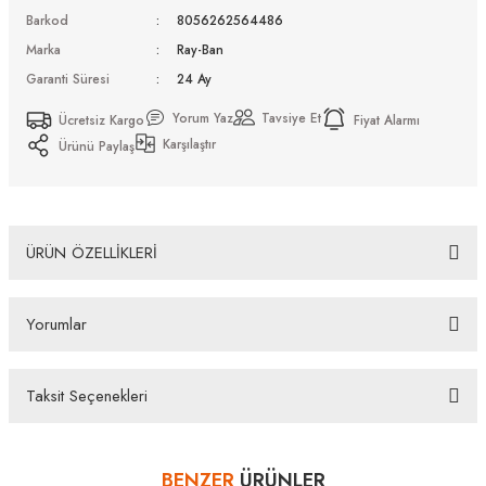
Barkod
8056262564486
Marka
Ray-Ban
Garanti Süresi
24 Ay
Yorum Yaz
Tavsiye Et
Ücretsiz Kargo
Fiyat Alarmı
Karşılaştır
Ürünü Paylaş
ÜRÜN ÖZELLİKLERİ
Ray-Ban RB 3947 002/B1 54 Güneş Gözlüğü
Yorumlar
Bazı bankaların çeşitli kredi kartlarına taksit sınırlandırması
bankalar tarafından getirilmiştir. İstediğiniz taksit sayısında ödeme
hatası aldığınız durumda bankanızla irtibata geçip aksesuar
Taksit Seçenekleri
alışverişlerinde kredi kartınızın müsaade ettiği maksimum taksit
Bu ürüne ilk yorumu siz yapın!
sayısını lütfen bankanızın müşteri hizmetleri departmanından
öğreniniz.
BENZER
ÜRÜNLER
Yorum Yaz