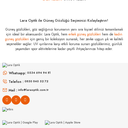
Ray-Ban RB 3947
002/B1 54
Özellikleri
Marka
:
Ray-Ban
Lara Optik ile Güneş Gözlüğü Seçiminizi Kolaylaştırın!
Stok Kodu
:
RB 3947 002/B1 54
Güneş gözlükleri, göz sağlığınızı korumanın yanı sıra kişisel stilinizi tamamlamak
için ideal bir aksesuardır. Lara Optik, hem
erkek güneş gözlükleri
hem de
kadın
güneş gözlükleri
için geniş bir koleksiyon sunarak, her zevke uygun şık ve kaliteli
seçenekler sağlar. UV ışınlarına karşı etkili koruma sunan gözlüklerimiz, günlük
yaşamdan spor aktivitelerine kadar çeşitli ihtiyaçlarınıza hitap eder.
MIU MIU
MIU MIU
MU 54ZS ZVN70D 53
MU 54ZS 7OE5D1 53
Whatsapp:
0534 694 94 81
Telefon :
0850 840 52 72
16.999
₺
13.967
₺
%45
30.907
₺
%45
25.394
₺
Mail :
info@laraoptik.com.tr