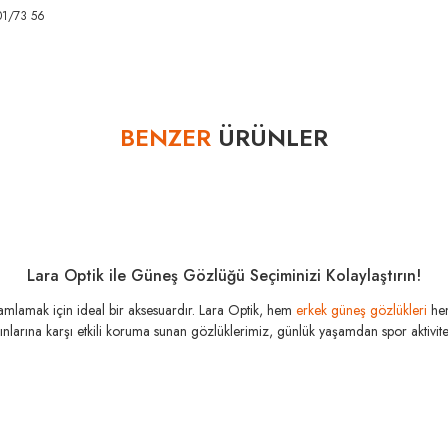
01/73 56
Bu ürüne ilk yorumu siz yapın!
BENZER
ÜRÜNLER
Yorum Yaz
Lara Optik ile Güneş Gözlüğü Seçiminizi Kolaylaştırın!
amamlamak için ideal bir aksesuardır. Lara Optik, hem
erkek güneş gözlükleri
he
şınlarına karşı etkili koruma sunan gözlüklerimiz, günlük yaşamdan spor aktivitele
MIU MIU
MI