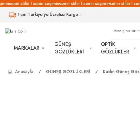
imin
senin stilin I senin seçimin
senin stilin I senin seçimin
senin stilin I sen
Tüm Türkiye'ye Ücretsiz Kargo !
GÜNEŞ
OPTİK
MARKALAR
GÖZLÜKLERİ
GÖZLÜKLER
Anasayfa
GÜNEŞ GÖZLÜKLERİ
Kadın Güneş Gözl