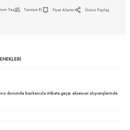
rum Yaz
Tavsiye Et
Fiyat Alarmı
Ürünü Paylaş
ÇENEKLERI
dığınız durumda bankanızla irtibata geçip aksesuar alışverişlerinde