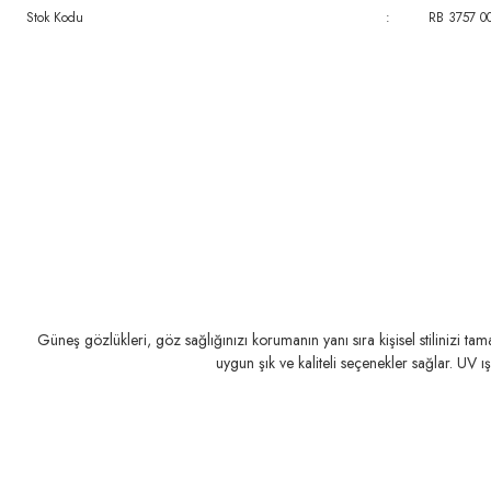
Stok Kodu
:
RB 3757 0
Güneş gözlükleri, göz sağlığınızı korumanın yanı sıra kişisel stilinizi t
uygun şık ve kaliteli seçenekler sağlar. UV ı
MIU MIU
MIU MIU