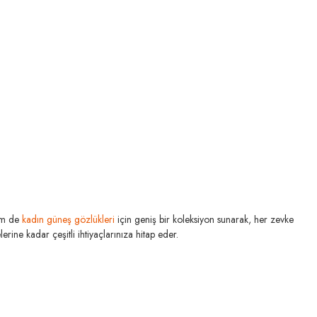
m de
kadın güneş gözlükleri
için geniş bir koleksiyon sunarak, her zevke
rine kadar çeşitli ihtiyaçlarınıza hitap eder.
MIU MIU
U MIU