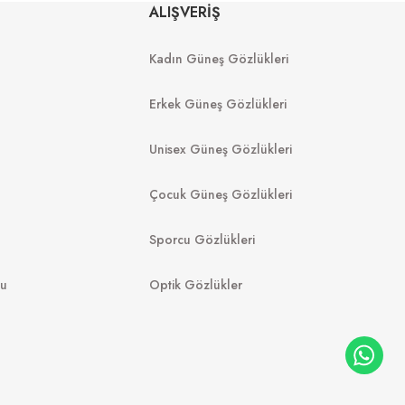
MU 03ZS 13Q40D 54
ALIŞVERİŞ
 1425S0 56
Kadın Güneş Gözlükleri
8.988
₺
%20
11.235
₺
12.149
₺
089
₺
Erkek Güneş Gözlükleri
Unisex Güneş Gözlükleri
Çocuk Güneş Gözlükleri
Sporcu Gözlükleri
mu
Optik Gözlükler
FURLA
GUE
SFU972 07T1 51
U W65613 51