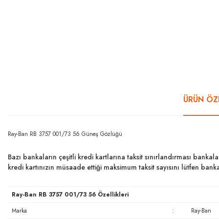
ÜRÜN ÖZE
Ray-Ban RB 3757 001/73 56 Güneş Gözlüğü
Bazı bankaların çeşitli kredi kartlarına taksit sınırlandırması bankal
kredi kartınızın müsaade ettiği maksimum taksit sayısını lütfen ban
Ray-Ban RB 3757 001/73 56 Özellikleri
Marka
:
Ray-Ban