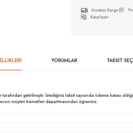
Yo
Ücretsiz Kargo
Karşılaştır
LLİKLERİ
YORUMLAR
TAKSIT SE
ar tarafından getirilmiştir. İstediğiniz taksit sayısında ödeme hatası al
kanızın müşteri hizmetleri departmanından öğreniniz.