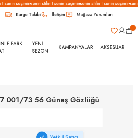
 I senin seçimin
senin stilin I senin seçimin
senin stilin I senin seçimin
senin 
Kargo Takibi
İletişim
Mağaza Yorumları
İNLE FARK
YENİ
KAMPANYALAR
AKSESUAR
AT
SEZON
57 001/73 56 Güneş Gözlüğü
Yetkili Satıcı