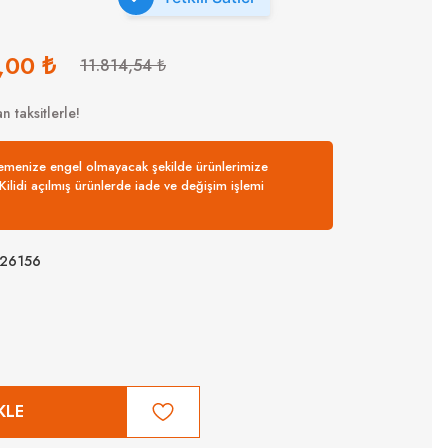
,00 ₺
11.814,54 ₺
 taksitlerle!
nemenize engel olmayacak şekilde ürünlerimize
. Kilidi açılmış ürünlerde iade ve değişim işlemi
26156
KLE