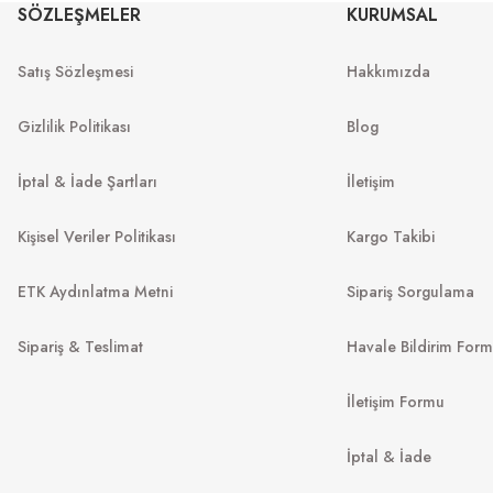
SÖZLEŞMELER
KURUMSAL
MU 54ZS 7OE5D1 53
MU 07ZS
53
Satış Sözleşmesi
Hakkımızda
13.967
₺
%45
25.394
₺
%45
22.
.999
₺
Gizlilik Politikası
Blog
İptal & İade Şartları
İletişim
Kişisel Veriler Politikası
Kargo Takibi
ETK Aydınlatma Metni
Sipariş Sorgulama
Sipariş & Teslimat
Havale Bildirim For
İletişim Formu
VO
MIU MIU
İptal & İade
VO 5694S
80
MU 52YS ZVN5D1 54