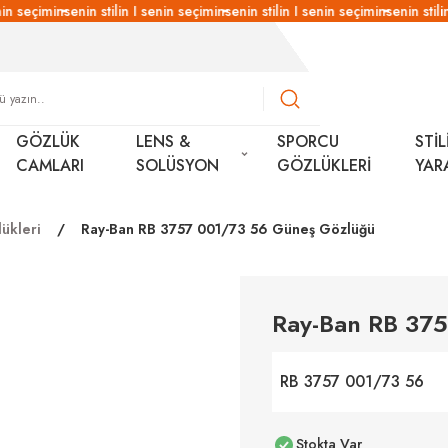
in seçimin
senin stilin I senin seçimin
senin stilin I senin seçimin
senin stilin
GÖZLÜK
LENS &
SPORCU
STİL
CAMLARI
SOLÜSYON
GÖZLÜKLERİ
YAR
ükleri
Ray-Ban RB 3757 001/73 56 Güneş Gözlüğü
Ray-Ban RB 37
RB 3757 001/73 56
Stokta Var