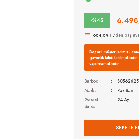
6.498
-%45
664,64 TL
'den başlayan
Değerli müşterilerimiz, de
güvenlik kilidi takılmaktadır
yapılmamaktadır.
Barkod
80562625
Marka
Ray-Ban
Garanti
24 Ay
Süresi
SEPETE E