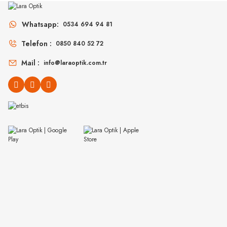
MU 11ZS 16K5S0 51
MU 54ZS ZVN70D 
Whatsapp:
0534 694 94 81
Telefon :
0850 840 52 72
14.498
₺
16
%45
26.360
₺
%45
30.907
₺
Mail :
info@laraoptik.com.tr
MIU MIU
MIU MIU
MU 04ZS 1AB5S0 50
MU 54YS 5AK30B 