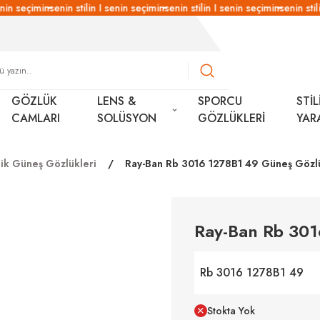
nin seçimin
senin stilin I senin seçimin
senin stilin I senin seçimin
senin stili
GÖZLÜK
LENS &
SPORCU
STİL
CAMLARI
SOLÜSYON
GÖZLÜKLERİ
YAR
ik Güneş Gözlükleri
Ray-Ban Rb 3016 1278B1 49 Güneş Gözl
Ray-Ban Rb 30
Rb 3016 1278B1 49
Stokta Yok