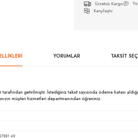
Yo
Ücretsiz Kargo
Karşılaştır
LLİKLERİ
YORUMLAR
TAKSIT SE
ar tarafından getirilmiştir. İstediğiniz taksit sayısında ödeme hatası al
kanızın müşteri hizmetleri departmanından öğreniniz.
278B1 49