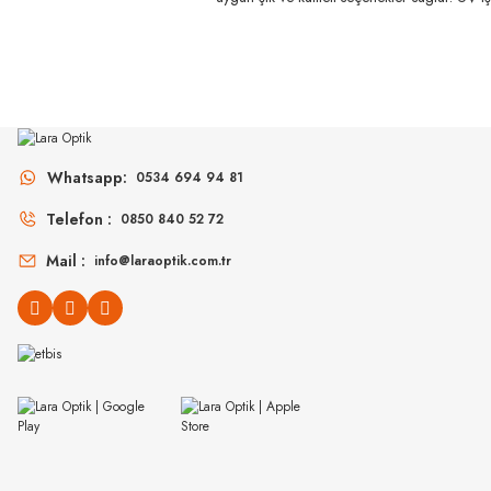
4.468
%45
8.124
₺
4.976
₺
%45
9.049
₺
RAY-BAN
RAY-BAN
Rb 4840S 601S71 52
Rb 4840S 601S71 50
TÜKENDİ
TÜKENDİ
Whatsapp:
0534 694 94 81
6.390
₺
6.390
%45
11.618
₺
%45
11.618
₺
Telefon :
0850 840 52 72
Mail :
info@laraoptik.com.tr
RAY-BAN
RAY-BAN
RB 3016 W0366 51
RB 3016 W0365 51