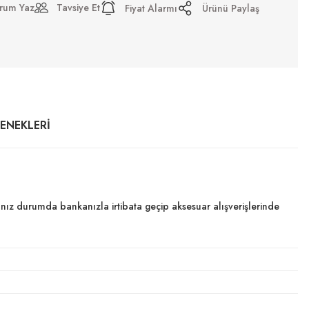
rum Yaz
Tavsiye Et
Fiyat Alarmı
Ürünü Paylaş
ÇENEKLERI
dığınız durumda bankanızla irtibata geçip aksesuar alışverişlerinde