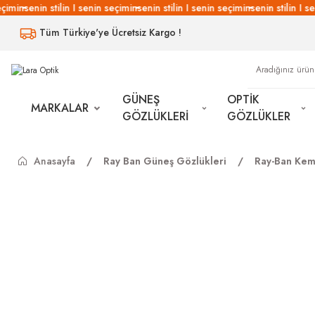
imin
senin stilin I senin seçimin
senin stilin I senin seçimin
senin stilin I se
Tüm Türkiye'ye Ücretsiz Kargo !
GÜNEŞ
OPTİK
MARKALAR
GÖZLÜKLERİ
GÖZLÜKLER
Anasayfa
Ray Ban Güneş Gözlükleri
Ray-Ban Kem