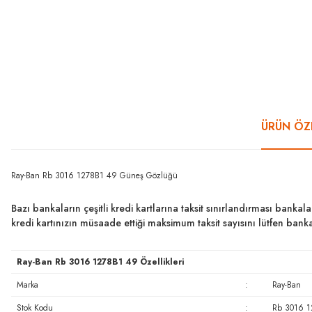
ÜRÜN ÖZE
Ray-Ban Rb 3016 1278B1 49 Güneş Gözlüğü
Bazı bankaların çeşitli kredi kartlarına taksit sınırlandırması bankal
kredi kartınızın müsaade ettiği maksimum taksit sayısını lütfen ban
Ray-Ban Rb 3016 1278B1 49 Özellikleri
Marka
:
Ray-Ban
Stok Kodu
:
Rb 3016 1