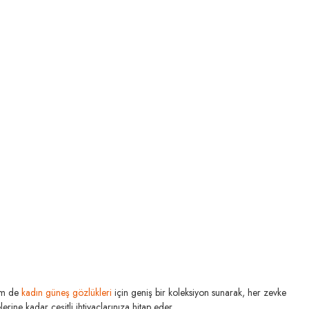
TÜKENDİ
RAY-BAN
m de
kadın güneş gözlükleri
için geniş bir koleksiyon sunarak, her zevke
RB 3016 W0365 49
rine kadar çeşitli ihtiyaçlarınıza hitap eder.