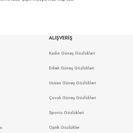
5.075
₺
%50
10.150
₺
RAY-BAN
8 50
ALIŞVERİŞ
RB 2140 135931 50
Kadın Güneş Gözlükleri
7.949
₺
8.043
₺
%45
14.624
₺
Erkek Güneş Gözlükleri
Unisex Güneş Gözlükleri
Çocuk Güneş Gözlükleri
N
Sporcu Gözlükleri
1 49
mu
Optik Gözlükler