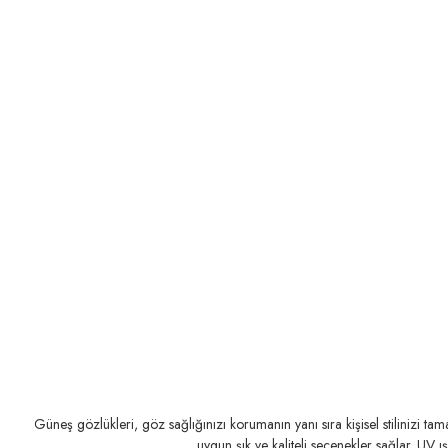
TÜKENDİ
TÜKENDİ
RAY-BAN
RAY-BAN
Güneş gözlükleri, göz sağlığınızı korumanın yanı sıra kişisel stilinizi t
RB 3016 133671 51
RB 3016 125571 51
uygun şık ve kaliteli seçenekler sağlar. UV ı