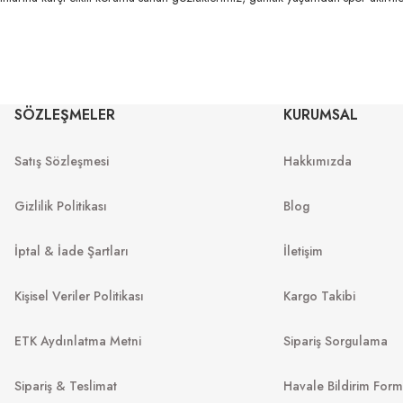
₺
8.305
₺
%45
15.100
₺
RAY-BAN
RAY-BAN
RB 2140 902/5
SÖZLEŞMELER
Rb 4840S 601ST3 50
KURUMSAL
TÜKENDİ
TÜKENDİ
Satış Sözleşmesi
Hakkımızda
₺
8.616
₺
%45
14.452
₺
%45
15.665
₺
Gizlilik Politikası
Blog
İptal & İade Şartları
İletişim
Kişisel Veriler Politikası
Kargo Takibi
RAY-BAN
RAY-BA
ETK Aydınlatma Metni
Sipariş Sorgulama
RB 3016 901/58 55
Rb 3016 1278B
Sipariş & Teslimat
Havale Bildirim For