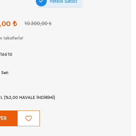
Yetkili Satıcı
,00 ₺
10.300,00 ₺
 taksitlerle!
16610
Seti
TL (%3,00 HAVALE İNDİRİMİ)
VER