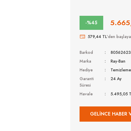
5.665
-%45
579,44 TL
'den başlayan
Barkod
80562623
Marka
Ray-Ban
Hediye
Temizleme 
Garanti
24 Ay
Süresi
Havale
5.495,05 
GELINCE HABER 