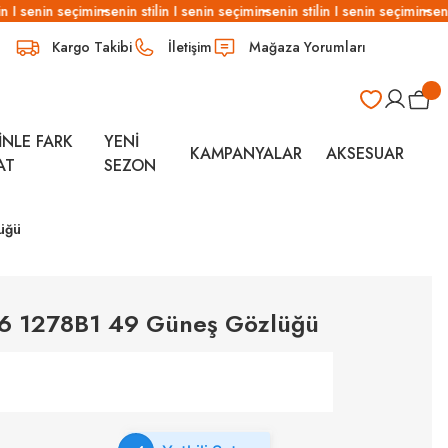
n I senin seçimin
senin stilin I senin seçimin
senin stilin I senin seçimin
senin
Kargo Takibi
İletişim
Mağaza Yorumları
İNLE FARK
YENİ
KAMPANYALAR
AKSESUAR
AT
SEZON
üğü
16 1278B1 49 Güneş Gözlüğü