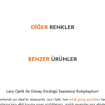
Bu ürüne ilk yorumu siz yapın!
DİĞER
RENKLER
Yorum Yaz
TÜKENDİ
TÜKENDİ
BENZER
ÜRÜNLER
RAY-BAN
RB 3016 1367B1 49
Lara Optik ile Güneş Gözlüğü Seçiminizi Kolaylaştırın!
RAY-BAN
amamlamak için ideal bir aksesuardır. Lara Optik, hem
erkek güneş gözlükleri
he
0
₺
RB 3016 1368/G4 51
şınlarına karşı etkili koruma sunan gözlüklerimiz, günlük yaşamdan spor aktivitele